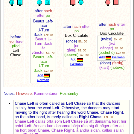
after
nach
efter
po
Beaus Left-
after
nach
efter
face
after
nach
efter
po
U-Turn
po
Box Circulate
Back
Box Circulate
EN: 70
before
Beaus U-
(twice)
EN: 60
(once)
vor
före
EN: 50
Turn Back
(två
(en
před
åt
gånger)
SE: 60
gång)
Left
SE: 50
vänster
(podruhé)
SE: 70
CZ: 60
(poprvé)
Chase
CZ: 50
Beaus Left-
Add
German
Add
face
(done)
(fertig)
German
U-Turn
(klart)
(hotovo)
Back
CZ: 70
Add
German
Notes:
Hinweise:
Kommentarer:
Poznámky:
Chase Left
is often called as
Left Chase
so that the dancers
initially hear the word
Left
. Otherwise, the dancers may start
moving to the right after hearing the word
Chase
.
Chase Right
,
on the other hand, is rarely called as
Right Chase
.
EN: 80
Chase Left
callas ofta som
Left Chase
så att dansarna först hör
ordet
Left
. Annars kan dansarna börja röra sig åt höger efter att
ha hört ordet
Chase
.
Chase Right
, å andra sidan, callas sällan