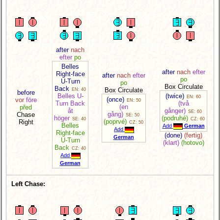
after
nach
efter
po
Belles
after
nach
efter
Right-face
after
nach
efter
po
U-Turn
po
Box Circulate
Back
Box Circulate
EN: 40
before
Belles U-
(twice)
EN: 60
(once)
vor
före
EN: 50
Turn Back
(två
(en
před
åt
gånger)
SE: 60
gång)
Chase
SE: 50
höger
(podruhé)
SE: 40
CZ: 60
(poprvé)
Right
CZ: 50
Belles
Add
German
Add
Right-face
(done)
(fertig)
German
U-Turn
(klart)
(hotovo)
Back
CZ: 40
Add
German
Left Chase: