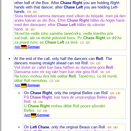
other half of the Box. After
Chase Right
you are holding
Right
-
hands with that dancer; after
Chase Left
you are holding
Left
-
hands.
EN: 110
Sluta bredvid samma dansare med vilken du började, men på den
andra halvan av din Box. Efter
Chase Right
håller du
höger
hand
med den dansaren; efter
Chase Left
håller du
vänster
hand.
SE: 110
Skončíte vedle toho samého tanečníka, vedle kterého jste
začínali, ale ve druhé polovině boxu. Po
Chase Right
se držíte
za
pravé
ruce, po
Chase Left
za levé.
CZ: 110
Add
German
At the end of the call, only half the dancers can
Roll
. The
dancers moving straight ahead can not Roll.
EN: 120
Vid slutet av callet kan bara hälften av dansarna göra
Roll
.
Dansarna som rör sig rakt fram kan inte göra Roll.
SE: 120
Na konci mohou dva lidé udělat
Roll
. Tanečníci, co šli rovně,
dělat Roll nemohou.
CZ: 120
Add
German
On
Chase Right
, only the original Belles can Roll.
EN: 130
På
Chase Right
, kan bara de ursprungliga Belles göra
Roll.
SE: 130
U
Chase Right
mohou dělat Roll pouze původní
Belles.
CZ: 130
Add
German
On
Left Chase
, only the original Beaus can Roll.
EN: 140