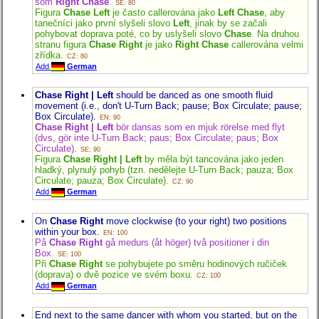
som
Right Chase
.
SE: 80
Figura
Chase Left
je často callerována jako
Left Chase
, aby
tanečníci jako první slyšeli slovo
Left
, jinak by se začali
pohybovat doprava poté, co by uslyšeli slovo
Chase
. Na druhou
stranu figura
Chase Right
je jako
Right Chase
callerována velmi
zřídka.
CZ: 80
Add
German
Chase Right | Left
should be danced as one smooth fluid
movement (i.e., don't U-Turn Back; pause; Box Circulate; pause;
Box Circulate).
EN: 90
Chase Right | Left
bör dansas som en mjuk rörelse med flyt
(dvs, gör inte U-Turn Back; paus; Box Circulate; paus; Box
Circulate).
SE: 90
Figura
Chase Right | Left
by měla být tancována jako jeden
hladký, plynulý pohyb (tzn. nedělejte U-Turn Back; pauza; Box
Circulate; pauza; Box Circulate).
CZ: 90
Add
German
On
Chase Right
move clockwise (to your right) two positions
within your box.
EN: 100
På
Chase Right
gå medurs (åt höger) två positioner i din
Box.
SE: 100
Při
Chase Right
se pohybujete po směru hodinových ručiček
(doprava) o dvě pozice ve svém boxu.
CZ: 100
Add
German
End next to the same dancer with whom you started, but on the