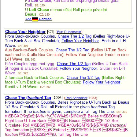
På
Left Chase
, kan bara de ursprungliga Beaus göra
Roll.
SE: 140
U
Left Chase
mohou dělat Roll pouze původní
Beaus.
CZ: 140
Add
German
Chase Your Neighbor
[C1]
:
(
Burt Rubenstein
)
From Back-to-Back Couples.
Chase The 1/2 Tag
(Belles Right-face U-
Turn Back & all Box Circulate);
Follow Your Neighbor
. Ends in a L-H
Wave.
EN: 392
Aus Back-to-Back Couples.
Chase The 1/2 Tag
(Belles U-Turn Back
nach rechts & alle Box Circulate); Follow Your Neighbor. Endet in einer
L-H Wave.
DE: 392
Från Couples rygg mot rygg.
Chase The 1/2 Tag
(Belles U-Turn Back
åt höger & alla Box Circulate);
Follow Your Neighbor
. Slutar i en L-H
Wave.
SE: 392
Z formace Back-to-Back Couples.
Chase The 1/2 Tag
(Belles Right-
face U-Turn Back & věichni Box Circulate);
Follow Your Neighbor
.
Končí v L-H Wave.
CZ: 392
Chase The (
fraction
) Tag
[C3A]
:
(
Ron Schneider
1983)
From Back-to-Back Couples. Belles Right-face U-Turn Back as Beaus
1/2 Box Circulate & Roll; all Extend to the given
fractional
Tag
formation. If no
fraction
is given, complete a full Tag The Line.
EN: 391
$BGXCf9g$o$;$N%+%C%W%k$+$i!%(B Belles $B$O(B
Right-face U-Turn Back $B$r(B Beaus $B$O(B 1/2 Box
Circulate; Roll $B$r$7(B; $BA40w$GM?$($i$l$?(B
fractional
Tag formation $B$X(B Extend $B$7$^$9!%(B $B$b$7(B
fraction
$B$,$J$1$l$P(B, full Tag The Line