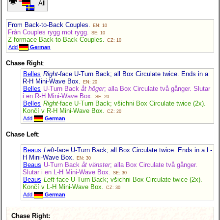
All
From Back-to-Back Couples.
EN: 10
Från Couples rygg mot rygg.
SE: 10
Z formace Back-to-Back Couples.
CZ: 10
Add
German
Chase Right
:
Belles
Right
-face U-Turn Back; all Box Circulate twice. Ends in a
R-H Mini-Wave Box.
EN: 20
Belles
U-Turn Back
åt höger
; alla Box Circulate två gånger. Slutar
i en R-H Mini-Wave Box.
SE: 20
Belles
Right
-face U-Turn Back; všichni Box Circulate twice (2x).
Končí v R-H Mini-Wave Box.
CZ: 20
Add
German
Chase Left
:
Beaus
Left
-face U-Turn Back; all Box Circulate twice. Ends in a L-
H Mini-Wave Box.
EN: 30
Beaus
U-Turn Back
åt vänster
; alla Box Circulate två gånger.
Slutar i en L-H Mini-Wave Box.
SE: 30
Beaus
Left
-face U-Turn Back; všichni Box Circulate twice (2x).
Končí v L-H Mini-Wave Box.
CZ: 30
Add
German
Chase Right: