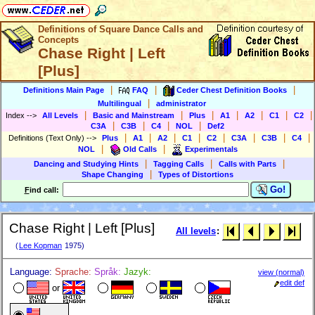
Definitions of Square Dance Calls and
Concepts
Chase Right | Left
[Plus]
|
|
|
Definitions Main Page
FAQ
Ceder Chest Definition Books
|
Multilingual
administrator
|
|
|
|
|
|
|
Index
-->
All Levels
Basic and Mainstream
Plus
A1
A2
C1
C2
|
|
|
|
C3A
C3B
C4
NOL
Def2
|
|
|
|
|
|
|
|
Definitions (Text Only)
-->
Plus
A1
A2
C1
C2
C3A
C3B
C4
|
|
NOL
Old Calls
Experimentals
|
|
|
Dancing and Studying Hints
Tagging Calls
Calls with Parts
|
Shape Changing
Types of Distortions
Go!
F
ind call:
Chase Right | Left [Plus]
All levels
:
(
Lee Kopman
1975)
Language:
Sprache:
Språk:
Jazyk:
view (normal)
edit def
or