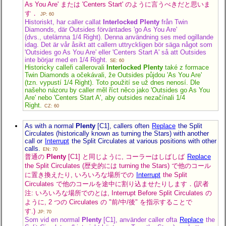
As You Are' または 'Centers Start' のように言うべきだと思いま
す．
JP: 60
Historiskt, har caller callat
Interlocked Plenty
från Twin
Diamonds, där Outsides förväntades 'go As You Are'
(dvs., utelämna 1/4 Right).
Denna användning ses med ogillande
idag. Det är vår åsikt att callern uttryckligen bör säga något som
'Outsides go As You Are' eller 'Centers Start A' så att Outsides
inte börjar med en 1/4 Right.
SE: 60
Historicky calleři callerovali
Interlocked Plenty
také z formace
Twin Diamonds a očekávali, že Outsides půjdou 'As You Are'
(tzn. vypustí 1/4 Right).
Toto použití se už dnes nenosí. Dle
našeho názoru by caller měl říct něco jako 'Outsides go As You
Are' nebo 'Centers Start A', aby outsides nezačínali 1/4
Right.
CZ: 60
As with a normal
Plenty
[C1], callers often
Replace
the Split
Circulates (historically known as turning the Stars) with another
call or
Interrupt
the Split Circulates at various positions with other
calls.
EN: 70
普通の
Plenty
[C1] と同じように, コーラーはしばしば
Replace
the Split Circulates (歴史的には turning the Stars) で他のコール
に置き換えたり, いろいろな場所での
Interrupt
the Split
Circulates で他のコールを途中に割り込ませたりします．(訳者
注: いろいろな場所でのとは, Interrupt Before Split Circulates の
ように, 2 つの Circulates の "前/中/後" を指示することで
す.)
JP: 70
Som vid en normal
Plenty
[C1], använder caller ofta
Replace
the