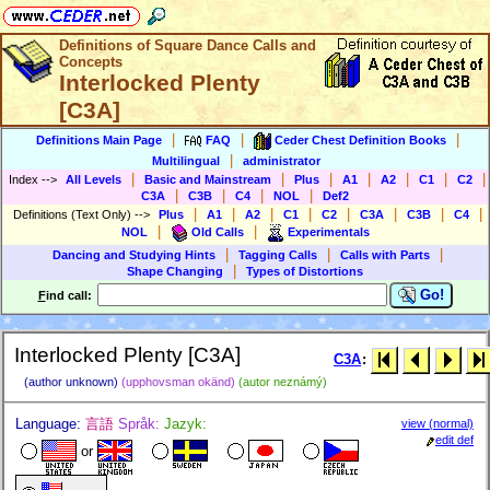
Definitions of Square Dance Calls and
Concepts
Interlocked Plenty
[C3A]
|
|
|
Definitions Main Page
FAQ
Ceder Chest Definition Books
|
Multilingual
administrator
|
|
|
|
|
|
|
Index
-->
All Levels
Basic and Mainstream
Plus
A1
A2
C1
C2
|
|
|
|
C3A
C3B
C4
NOL
Def2
|
|
|
|
|
|
|
|
Definitions (Text Only)
-->
Plus
A1
A2
C1
C2
C3A
C3B
C4
|
|
NOL
Old Calls
Experimentals
|
|
|
Dancing and Studying Hints
Tagging Calls
Calls with Parts
|
Shape Changing
Types of Distortions
Go!
F
ind call:
Interlocked Plenty [C3A]
C3A
:
(author unknown)
(upphovsman okänd)
(autor neznámý)
Language:
言語
Språk:
Jazyk:
view (normal)
edit def
or