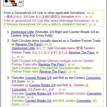
All
From a Generalized 1/4 Line or other applicable formations.
EN: 10
一般化された 1/4 Line または他の適切な formation から．
JP: 10
Från en generalisad 1/4 Line eller andra tillämpliga formationer.
SE: 10
Z formace Generalized 1/4 Line a dalších vhodných formací.
CZ: 10
Interlocked Little
(Outsides 1/4 Right and Counter Rotate 1/4 as
Centers Step And Cross Fold);
Split Circulate twice (usually danced as a Tandem Partner Trade
or
Reverse The Pass
);
EN: 20
Interlocked Little
をして, Split Circulate twice (普通 Tandem
Partner Trade のようになります) または
Reverse The Pass
を
し,
JP: 20
Split Circulate två gånger (dansas vanligen som en Tandem
Partner Trade eller
Reverse The Pass
);
SE: 20
Split Circulate twice (2x) (obvykle tancováno jako Tandem
Partner Trade nebo
Reverse The Pass
);
CZ: 20
Outsides
Counter Rotate 1/4
and Roll as the Centers
Concentric
1/2 Zoom.
EN: 30
Outsides は
Counter Rotate 1/4
and Roll を, Centers は
Concentric
1/2 Zoom をします．
JP: 30
Outsides
Counter Rotate 1/4
and Roll medan Centers
Concentric
1/2 Zoom.
SE: 30
Outsides
Counter Rotate 1/4
and Roll, ostatní
Concentric
1/2
Zoom.
CZ: 30