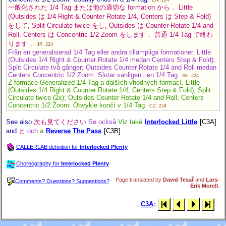
一般化された 1/4 Tag または他の適切な formation から． Little
(Outsides は 1/4 Right & Counter Rotate 1/4, Centers は Step & Fold)
をして, Split Circulate twice をし, Outsides は Counter Rotate 1/4 and
Roll, Centers は Concentric 1/2 Zoom をします． 普通 1/4 Tag で終わ
ります．
JP: 224
Från en generaliserad 1/4 Tag eller andra tillämpliga formationer. Little
(Outsides 1/4 Right & Counter Rotate 1/4 medan Centers Step & Fold);
Split Circulate två gånger; Outsides Counter Rotate 1/4 and Roll medan
Centers Concentric 1/2 Zoom. Slutar vanligen i en 1/4 Tag.
SE: 224
Z formace Generalized 1/4 Tag a dalších vhodných formací. Little
(Outsides 1/4 Right & Counter Rotate 1/4, Centers Step & Fold); Split
Circulate twice (2x); Outsides Counter Rotate 1/4 and Roll, Centers
Concentric 1/2 Zoom. Obvykle končí v 1/4 Tag.
CZ: 224
See also
次も見てください
Se också
Viz také
Interlocked Little
[C3A]
and
と
och
a
Reverse The Pass
[C3B].
CALLERLAB definition for
Interlocked Plenty
Choreography for
Interlocked Plenty
Page translated by
David Tesař
and
Lars-
Comments? Questions? Suggestions?
Erik Morell
.
C3A
: