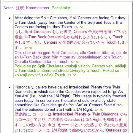
Notes:
注釈:
Kommentarer:
Poznámky:
After doing the Split Circulates, if all Centers are facing Out they
U-Turn Back (away from the Center of the Set) and Touch. If all
Centers are facing In, they Touch.
EN: 50
もし, Split Circulates をした後で, Centers 全員が外を向いていた
場合, U-Turn Back (set の中心から離れるように) をして Touch
をします．もし, Centers が全員向かい合っていたら Touch しま
す．
JP: 50
Om, efter att ha gjort Split Circulates, alla Centers tittar ut, gör de
en U-Turn Back (bort från mitten av uppställningen) och Touch.
Om alla Centers tittar in, Touch.
SE: 50
Pokud se po Split Circulates koukají všichni Centers ven, udělají
U-Turn Back směrem od středu čtverylky a Touch. Pokud se
koukají dovnitř, udělají Touch.
CZ: 50
Historically, callers have called
Interlocked Plenty
from Twin
Diamonds, in which case the Outsides were expected to 'go As
You Are'
(i.e., omit the 1/4 Right).
This usage is typically frowned
upon today. In our opinion, the caller should explicitly state
something like 'Outsides go As You Are' or 'Centers Start A' so
that the outsides do not start with a 1/4 Right.
EN: 60
歴史的に, コーラーは
Interlocked Plenty
を Twin Diamonds から
もコールしており, この場合 Outsides は 1/4 Right を省略しま
す．この使い方は, 今は 'えーーっ' といった感じで, 私たちの意見
としてはコーラーは, 1/4 Right で始めないのだから, 'Outsides go