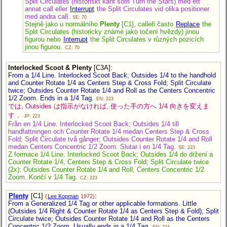
Split Circulates (historiskt känt som Turn the Stars) med ett
annat call eller
Interrupt
the Split Circulates vid olika positioner
med andra call.
SE: 70
Stejně jako u normálního
Plenty
[C1], calleři často
Replace
the
Split Circulates (historicky známé jako točení hvězdy) jinou
figurou nebo
Interrupt
the Split Circulates v různých pozicích
jinou figurou.
CZ: 70
Interlocked Scoot & Plenty
[C3A]
:
From a 1/4 Line. Interlocked Scoot Back; Outsides 1/4 to the handhold
and Counter Rotate 1/4 as Centers Step & Cross Fold; Split Circulate
twice; Outsides Counter Rotate 1/4 and Roll as the Centers Concentric
1/2 Zoom. Ends in a 1/4 Tag.
EN: 223
では, Outsides は指示がなければ, 使った手の方へ 1/4 向きを変えま
す．
JP: 223
Från en 1/4 Line. Interlocked Scoot Back; Outsides 1/4 till
handfattningen och Counter Rotate 1/4 medan Centers Step & Cross
Fold; Split Circulate två gånger; Outsides Counter Rotate 1/4 and Roll
medan Centers Concentric 1/2 Zoom. Slutar i en 1/4 Tag.
SE: 223
Z formace 1/4 Line. Interlocked Scoot Back; Outsides 1/4 do držení a
Counter Rotate 1/4, Centers Step & Cross Fold; Split Circulate twice
(2x); Outsides Counter Rotate 1/4 and Roll, Centers Concentric 1/2
Zoom. Končí v 1/4 Tag.
CZ: 223
Plenty
[C1]
:
(
Lee Kopman
1972)
From a Generalized 1/4 Tag or other applicable formations. Little
(Outsides 1/4 Right & Counter Rotate 1/4 as Centers Step & Fold); Split
Circulate twice; Outsides Counter Rotate 1/4 and Roll as the Centers
Concentric 1/2 Zoom. Usually ends in a 1/4 Tag.
EN: 224