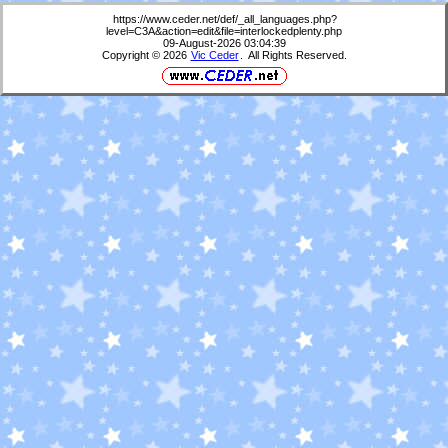
https://www.ceder.net/def/_all_languages.php?
level=C3A&action=edit&file=interlockedplenty.php
09-August-2026 03:04:39
Copyright © 2026
Vic Ceder
. All Rights Reserved.