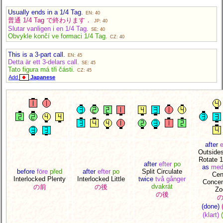
Usually ends in a 1/4 Tag.
EN: 40
普通 1/4 Tag で終わります．
JP: 40
Slutar vanligen i en 1/4 Tag.
SE: 40
Obvykle končí ve formaci 1/4 Tag.
CZ: 40
This is a 3-part call.
EN: 45
Detta är ett 3-delars call.
SE: 45
Tato figura má tři části.
CZ: 45
Add
Japanese
after
e
Outside
Rotate 1
after
efter
po
as
med
before
före
před
after
efter
po
Split Circulate
Cen
Interlocked Plenty
Interlocked Little
twice
två gånger
Concen
dvakrát
の前
の後
Z
の後
(done)
(klart)