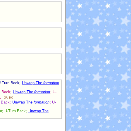
U-Turn Back;
Unwrap The
formation
;
n Back;
Unwrap The
formation
; U-
す．
JP: 100
n Back;
Unwrap The
formation
; U-
on
; U-Turn Back;
Unwrap The