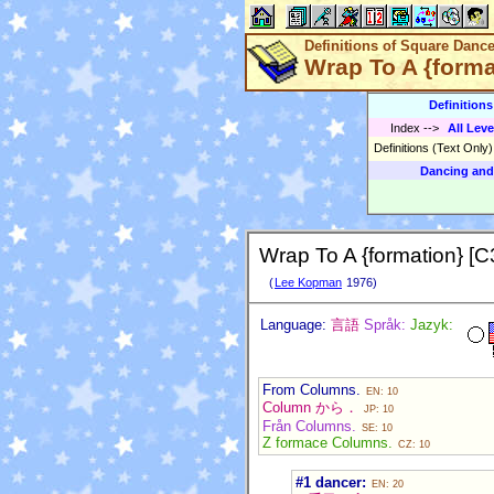
Definitions of Square Danc
Wrap To A {forma
Definition
Index
-->
All Leve
Definitions (Text Only
Dancing and
Wrap To A {formation} [C
(
Lee Kopman
1976)
Language:
言語
Språk:
Jazyk:
From Columns.
EN: 10
Column から．
JP: 10
Från Columns.
SE: 10
Z formace Columns.
CZ: 10
#1 dancer:
EN: 20