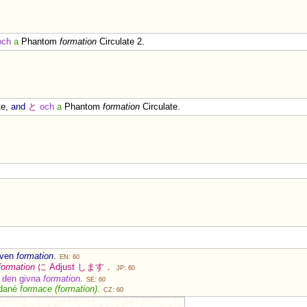
och
a
Phantom
formation
Circulate 2.
te,
and
と
och
a
Phantom
formation
Circulate.
iven
formation
.
EN: 60
formation
に Adjust します．
JP: 60
i den givna
formation
.
SE: 60
 dané
formace (formation)
.
CZ: 60