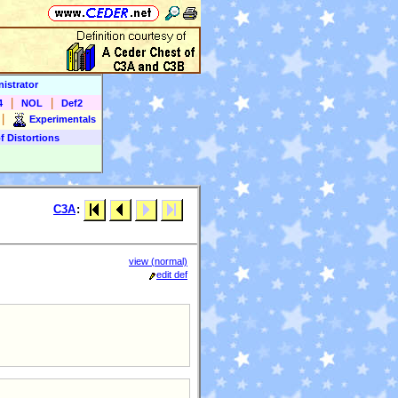
istrator
|
|
4
NOL
Def2
|
Experimentals
f Distortions
C3A
:
view (normal)
edit def