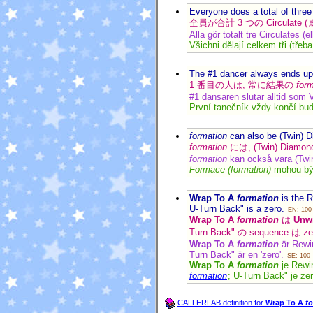
Everyone does a total of three 
全員が合計 3 つの Circulate 
Alla gör totalt tre Circulates (e
Všichni dělají celkem tři (třeb
The #1 dancer always ends up 
1 番目の人は, 常に結果の
form
#1 dansaren slutar alltid som 
První tanečník vždy končí buď
formation
can also be (Twin) 
formation
には, (Twin) Diamo
formation
kan också vara (Twin
Formace (formation)
mohou být
Wrap To A
formation
is the 
U-Turn Back" is a zero.
EN: 100
Wrap To A
formation
は
Unw
Turn Back" の sequenc
Wrap To A
formation
är Rewi
Turn Back" är en 'zero'.
SE: 100
Wrap To A
formation
je Rewi
formation
; U-Turn Back" je z
CALLERLAB definition for
Wrap To A
f