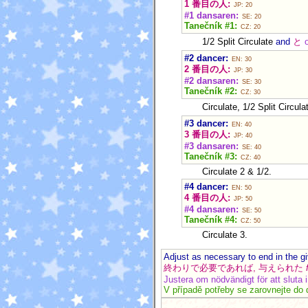
1 番目の人:
JP: 20
#1 dansaren:
SE: 20
Tanečník #1:
CZ: 20
1/2 Split Circulate
and
と
#2 dancer:
EN: 30
2 番目の人:
JP: 30
#2 dansaren:
SE: 30
Tanečník #2:
CZ: 30
Circulate, 1/2 Split Circula
#3 dancer:
EN: 40
3 番目の人:
JP: 40
#3 dansaren:
SE: 40
Tanečník #3:
CZ: 40
Circulate 2 & 1/2.
#4 dancer:
EN: 50
4 番目の人:
JP: 50
#4 dansaren:
SE: 50
Tanečník #4:
CZ: 50
Circulate 3.
Adjust as necessary to end in the g
終わりで必要であれば, 与えられた
Justera om nödvändigt för att sluta 
V případě potřeby se zarovnejte do