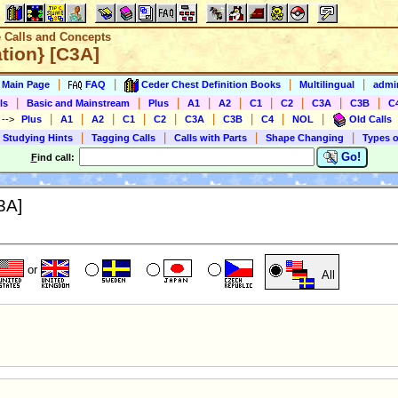
e Calls and Concepts
tion} [C3A]
|
|
|
|
s Main Page
FAQ
Ceder Chest Definition Books
Multilingual
admin
|
|
|
|
|
|
|
|
|
ls
Basic and Mainstream
Plus
A1
A2
C1
C2
C3A
C3B
C
|
|
|
|
|
|
|
|
|
)
-->
Plus
A1
A2
C1
C2
C3A
C3B
C4
NOL
Old Calls
|
|
|
|
 Studying Hints
Tagging Calls
Calls with Parts
Shape Changing
Types o
Go!
F
ind call:
3A]
or
All