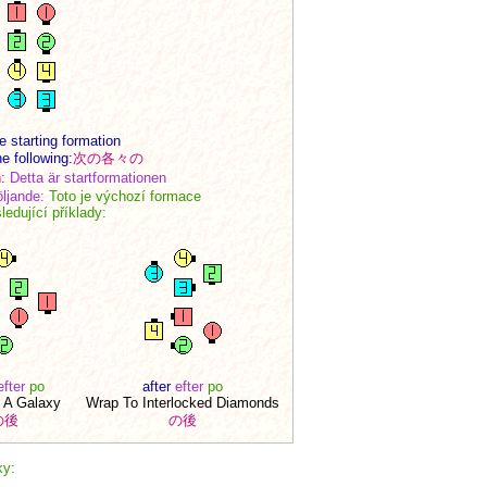
he starting formation
he following:
次の各々の
:
Detta är startformationen
öljande:
Toto je výchozí formace
ledující příklady:
efter
po
after
efter
po
 A Galaxy
Wrap To Interlocked Diamonds
の後
の後
y: