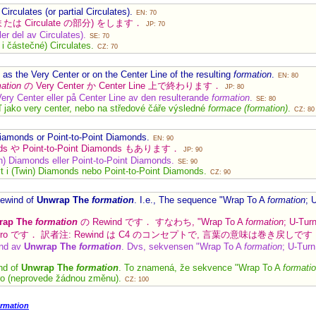
Circulates (or partial Circulates).
EN: 70
(または Circulate の部分) をします．
JP: 70
ller del av Circulates).
SE: 70
a i částečné) Circulates.
CZ: 70
as the Very Center or on the Center Line of the resulting
formation
.
EN: 80
ation
の Very Center か Center Line 上で終わります．
JP: 80
Very Center eller på Center Line av den resulterande
formation
.
SE: 80
 jako very center, nebo na středové čáře výsledné
formace (formation)
.
CZ: 80
Diamonds or Point-to-Point Diamonds.
EN: 90
nds や Point-to-Point Diamonds もあります．
JP: 90
) Diamonds eller Point-to-Point Diamonds.
SE: 90
 i (Twin) Diamonds nebo Point-to-Point Diamonds.
CZ: 90
Rewind of
Unwrap The
formation
. I.e., The sequence "Wrap To A
formation
; 
rap The
formation
の Rewind です． すなわち, "Wrap To A
formation
; U-Tur
e は zero です． 訳者注: Rewind は C4 のコンセプトで, 言葉の意味は巻き戻しで
nd av
Unwrap The
formation
. Dvs, sekvensen "Wrap To A
formation
; U-Tur
nd of
Unwrap The
formation
. To znamená, že sekvence "Wrap To A
formati
ero (neprovede žádnou změnu).
CZ: 100
ormation