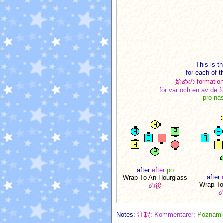
This is t
for each of t
始めの formation
för var och en av de f
pro nás
after
efter
po
after
Wrap To An Hourglass
Wrap To
の後
Notes:
注釈:
Kommentarer:
Poznámk