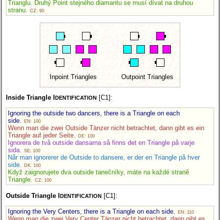
Trianglu. Druhý Point stejného diamantu se musí dívat na druhou
stranu.
CZ: 90
Inpoint Triangles
Outpoint Triangles
Inside Triangle I
[C1]:
DENTIFICATION
Ignoring the outside two dancers, there is a Triangle on each
side.
EN: 100
Wenn man die zwei Outside Tänzer nicht betrachtet, dann gibt es ein
Triangle auf jeder Seite.
DE: 100
Ignorera de två outside dansarna så finns det en Triangle på varje
sida.
SE: 100
Når man ignorerer de Outside to dansere, er der en Triangle på hver
side.
DK: 100
Když zaignorujete dva outside tanečníky, máte na každé straně
Triangle.
CZ: 100
Outside Triangle I
[C1]:
DENTIFICATION
Ignoring the Very Centers, there is a Triangle on each side.
EN: 110
Wenn man die zwei Very Center Tänzer nicht betrachtet, dann gibt es