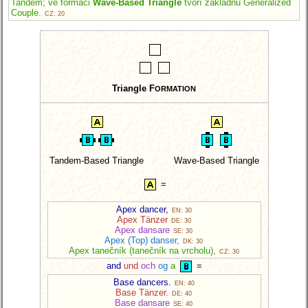
Tandem; ve formaci
Wave-Based Triangle
tvoří základnu Generalized
Couple.
CZ: 20
Triangle F
ORMATION
Tandem-Based Triangle
Wave-Based Triangle
=
Apex dancer,
EN: 30
Apex Tänzer
DE: 30
Apex dansare
SE: 30
Apex (Top) danser,
DK: 30
Apex tanečník (tanečník na vrcholu),
CZ: 30
and
und
och
og
a
=
Base dancers.
EN: 40
Base Tänzer.
DE: 40
Base dansare
SE: 40