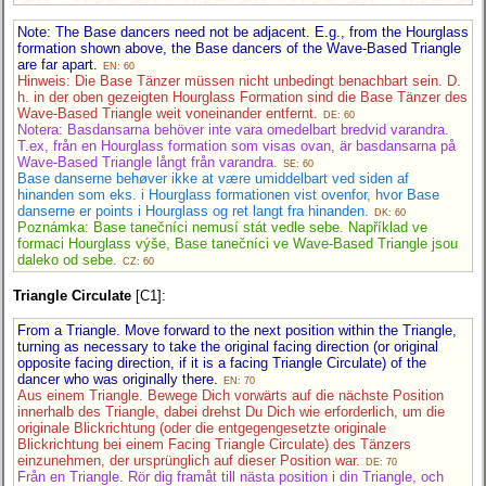
Note: The Base dancers need not be adjacent. E.g., from the Hourglass
formation shown above, the Base dancers of the Wave-Based Triangle
are far apart.
EN: 60
Hinweis: Die Base Tänzer müssen nicht unbedingt benachbart sein. D.
h. in der oben gezeigten Hourglass Formation sind die Base Tänzer des
Wave-Based Triangle weit voneinander entfernt.
DE: 60
Notera: Basdansarna behöver inte vara omedelbart bredvid varandra.
T.ex, från en Hourglass formation som visas ovan, är basdansarna på
Wave-Based Triangle långt från varandra.
SE: 60
Base danserne behøver ikke at være umiddelbart ved siden af
hinanden som eks. i Hourglass formationen vist ovenfor, hvor Base
danserne er points i Hourglass og ret langt fra hinanden.
DK: 60
Poznámka: Base tanečníci nemusí stát vedle sebe. Například ve
formaci Hourglass výše, Base tanečníci ve Wave-Based Triangle jsou
daleko od sebe.
CZ: 60
Triangle Circulate
[C1]:
From a Triangle. Move forward to the next position within the Triangle,
turning as necessary to take the original facing direction (or original
opposite facing direction, if it is a facing Triangle Circulate) of the
dancer who was originally there.
EN: 70
Aus einem Triangle. Bewege Dich vorwärts auf die nächste Position
innerhalb des Triangle, dabei drehst Du Dich wie erforderlich, um die
originale Blickrichtung (oder die entgegengesetzte originale
Blickrichtung bei einem Facing Triangle Circulate) des Tänzers
einzunehmen, der ursprünglich auf dieser Position war.
DE: 70
Från en Triangle. Rör dig framåt till nästa position i din Triangle, och