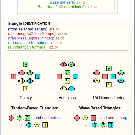
Base dansere.
DK: 40
Base tanečník (v základně).
CZ: 40
Triangle I
DENTIFICATION
(from selected setups):
EN: 50
(aus ausgewählten Setups):
DE: 50
(från vissa uppställningar):
SE: 50
(fra udvalgte formationer):
DK: 50
(z vybraných formací):
CZ: 50
Galaxy
Hourglass
1/4 Diamond setup
Tandem-Based Triangles:
Wave-Based Triangles:
,
,
and
und
och
og
,
,
and
und
och
og
a
,
,
.
a
,
,
.