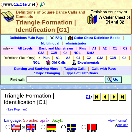
Definitions of Square Dance Calls and
Concepts
Triangle Formation |
Identification [C1]
|
|
|
Definitions Main Page
FAQ
Ceder Chest Definition Books
|
Multilingual
administrator
|
|
|
|
|
|
|
Index
-->
All Levels
Basic and Mainstream
Plus
A1
A2
C1
C2
|
|
|
|
C3A
C3B
C4
NOL
Def2
|
|
|
|
|
|
|
|
Definitions (Text Only)
-->
Plus
A1
A2
C1
C2
C3A
C3B
C4
|
|
NOL
Old Calls
Experimentals
|
|
|
Dancing and Studying Hints
Tagging Calls
Calls with Parts
|
Shape Changing
Types of Distortions
Go!
F
ind call:
Triangle Formation |
C1
:
Identification [C1]
(
Lee Kopman
)
Language:
Sprache:
Språk:
Jazyk:
view (normal)
edit def
or