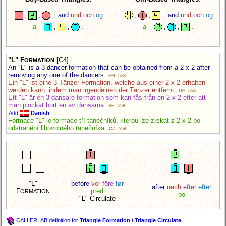
,
,
and
und
och
og
,
,
and
und
och
og
a
,
,
.
a
,
,
.
"L" F
[C4]
:
ORMATION
An "L" is a 3-dancer formation that can be obtained from a 2 x 2 after
removing any one of the dancers.
EN: 558
Ein "L" ist eine 3-Tänzer Formation, welche aus einer 2 x 2 erhalten
werden kann, indem man irgendeinen der Tänzer entfernt.
DE: 558
Ett "L" är en 3-dansare formation som kan fås från en 2 x 2 efter att
man plockat bort en av dansarna.
SE: 558
Add
Danish
Formace "L" je formace tří tanečníků, kterou lze získat z 2 x 2 po
odstranění libovolného tanečníka.
CZ: 558
"L"
before
vor
före
før
after
nach
efter
efter
F
před
ORMATION
po
"L" Circulate
CALLERLAB definition for
Triangle Formation / Triangle Circulate