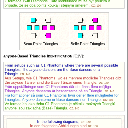
Z formace Twin Diamonds. Tato identifikace může být použita v
případě, že se oba points koukají stejným směrem.
CZ: 130
Beau-Point Triangles
Belle-Point Triangles
anyone
-Based Triangles I
[C1V]:
DENTIFICATION
From setups such as C1 Phantoms where there are several possible
Triangles. The
anyone
dancers are the Base dancers of a
Triangle.
EN: 140
Aus Setups, wie C1 Phantoms, wo es mehrere mögliche Triangles gibt.
Die
anyone
Tänzer sind die Base Tänzer eines Triangle.
DE: 140
Från uppställningar som C1 Phantoms där det finns flera möjliga
Triangles.
Anyone
dansarna är basdansarna på en Triangle.
SE: 140
Fra formationer så som C1 Phantoms hvor der er flere muligheder for
Triangles.
Anyone
danserne er Base-dansere i en Triangle.
DK: 140
Ve formacích jako třeba C1 Phantoms je několik možných Trianglů.
anyone
jsou základna (Base) Trianglu.
CZ: 140
In the following diagrams,
EN: 150
In den folgenden Abbildungen sind
DE: 150