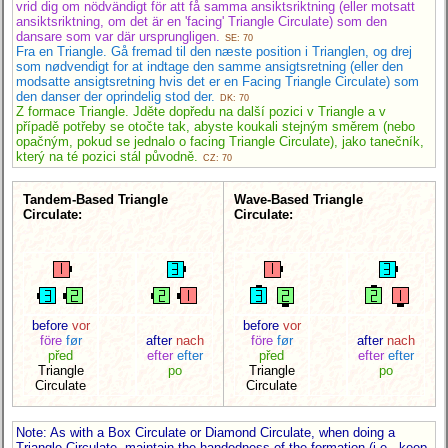
vrid dig om nödvändigt för att få samma ansiktsriktning (eller motsatt
ansiktsriktning, om det är en 'facing' Triangle Circulate) som den
dansare som var där ursprungligen.
SE: 70
Fra en Triangle. Gå fremad til den næste position i Trianglen, og drej
som nødvendigt for at indtage den samme ansigtsretning (eller den
modsatte ansigtsretning hvis det er en Facing Triangle Circulate) som
den danser der oprindelig stod der.
DK: 70
Z formace Triangle. Jděte dopředu na další pozici v Triangle a v
případě potřeby se otočte tak, abyste koukali stejným směrem (nebo
opačným, pokud se jednalo o facing Triangle Circulate), jako tanečník,
který na té pozici stál původně.
CZ: 70
Tandem-Based Triangle
Wave-Based Triangle
Circulate:
Circulate:
before
vor
before
vor
före
før
after
nach
före
før
after
nach
před
efter
efter
před
efter
efter
Triangle
po
Triangle
po
Circulate
Circulate
Note: As with a Box Circulate or Diamond Circulate, when doing a
Triangle Circulate, maintain the handedness of the formation (i.e., keep