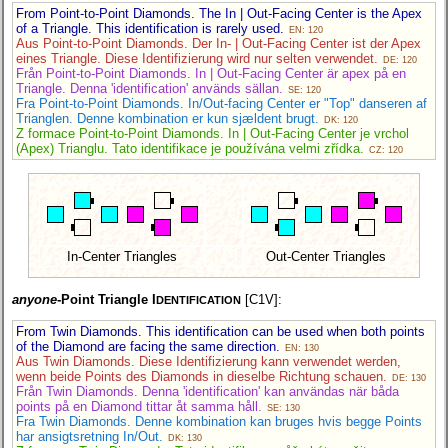
From Point-to-Point Diamonds. The In | Out-Facing Center is the Apex
of a Triangle. This identification is rarely used.
EN: 120
Aus Point-to-Point Diamonds. Der In- | Out-Facing Center ist der Apex
eines Triangle. Diese Identifizierung wird nur selten verwendet.
DE: 120
Från Point-to-Point Diamonds. In | Out-Facing Center är apex på en
Triangle. Denna 'identification' används sällan.
SE: 120
Fra Point-to-Point Diamonds. In/Out-facing Center er "Top" danseren af
Trianglen. Denne kombination er kun sjældent brugt.
DK: 120
Z formace Point-to-Point Diamonds. In | Out-Facing Center je vrchol
(Apex) Trianglu. Tato identifikace je používána velmi zřídka.
CZ: 120
In-Center Triangles
Out-Center Triangles
anyone
-Point Triangle I
[C1V]:
DENTIFICATION
From Twin Diamonds. This identification can be used when both points
of the Diamond are facing the same direction.
EN: 130
Aus Twin Diamonds. Diese Identifizierung kann verwendet werden,
wenn beide Points des Diamonds in dieselbe Richtung schauen.
DE: 130
Från Twin Diamonds. Denna 'identification' kan användas när båda
points på en Diamond tittar åt samma håll.
SE: 130
Fra Twin Diamonds. Denne kombination kan bruges hvis begge Points
har ansigtsretning In/Out.
DK: 130