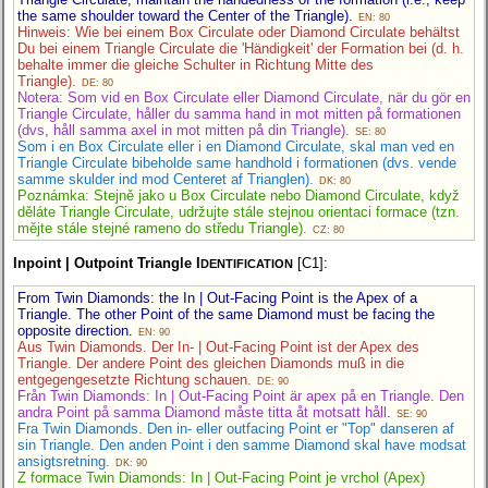
the same shoulder toward the Center of the Triangle).
EN: 80
Hinweis: Wie bei einem Box Circulate oder Diamond Circulate behältst
Du bei einem Triangle Circulate die 'Händigkeit' der Formation bei (d. h.
behalte immer die gleiche Schulter in Richtung Mitte des
Triangle).
DE: 80
Notera: Som vid en Box Circulate eller Diamond Circulate, när du gör en
Triangle Circulate, håller du samma hand in mot mitten på formationen
(dvs, håll samma axel in mot mitten på din Triangle).
SE: 80
Som i en Box Circulate eller i en Diamond Circulate, skal man ved en
Triangle Circulate bibeholde same handhold i formationen (dvs. vende
samme skulder ind mod Centeret af Trianglen).
DK: 80
Poznámka: Stejně jako u Box Circulate nebo Diamond Circulate, když
děláte Triangle Circulate, udržujte stále stejnou orientaci formace (tzn.
mějte stále stejné rameno do středu Triangle).
CZ: 80
Inpoint | Outpoint Triangle I
[C1]:
DENTIFICATION
From Twin Diamonds: the In | Out-Facing Point is the Apex of a
Triangle. The other Point of the same Diamond must be facing the
opposite direction.
EN: 90
Aus Twin Diamonds. Der In- | Out-Facing Point ist der Apex des
Triangle. Der andere Point des gleichen Diamonds muß in die
entgegengesetzte Richtung schauen.
DE: 90
Från Twin Diamonds: In | Out-Facing Point är apex på en Triangle. Den
andra Point på samma Diamond måste titta åt motsatt håll.
SE: 90
Fra Twin Diamonds. Den in- eller outfacing Point er "Top" danseren af
sin Triangle. Den anden Point i den samme Diamond skal have modsat
ansigtsretning.
DK: 90
Z formace Twin Diamonds: In | Out-Facing Point je vrchol (Apex)