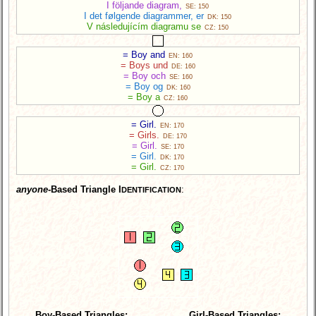
I följande diagram,
SE: 150
I det følgende diagrammer, er
DK: 150
V následujícím diagramu se
CZ: 150
= Boy and
EN: 160
= Boys und
DE: 160
= Boy och
SE: 160
= Boy og
DK: 160
= Boy a
CZ: 160
= Girl.
EN: 170
= Girls.
DE: 170
= Girl.
SE: 170
= Girl.
DK: 170
= Girl.
CZ: 170
anyone
-Based Triangle I
:
DENTIFICATION
Boy-Based Triangles:
Girl-Based Triangles: