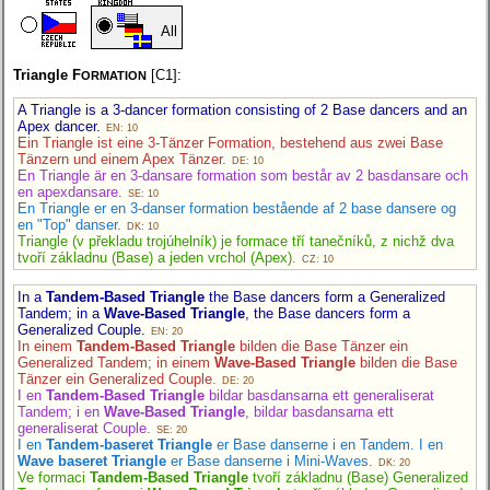
All
Triangle F
[C1]:
ORMATION
A Triangle is a 3-dancer formation consisting of 2 Base dancers and an
Apex dancer.
EN: 10
Ein Triangle ist eine 3-Tänzer Formation, bestehend aus zwei Base
Tänzern und einem Apex Tänzer.
DE: 10
En Triangle är en 3-dansare formation som består av 2 basdansare och
en apexdansare.
SE: 10
En Triangle er en 3-danser formation bestående af 2 base dansere og
en "Top" danser.
DK: 10
Triangle (v překladu trojúhelník) je formace tří tanečníků, z nichž dva
tvoří základnu (Base) a jeden vrchol (Apex).
CZ: 10
In a
Tandem-Based Triangle
the Base dancers form a Generalized
Tandem; in a
Wave-Based Triangle
, the Base dancers form a
Generalized Couple.
EN: 20
In einem
Tandem-Based Triangle
bilden die Base Tänzer ein
Generalized Tandem; in einem
Wave-Based Triangle
bilden die Base
Tänzer ein Generalized Couple.
DE: 20
I en
Tandem-Based Triangle
bildar basdansarna ett generaliserat
Tandem; i en
Wave-Based Triangle
, bildar basdansarna ett
generaliserat Couple.
SE: 20
I en
Tandem-baseret Triangle
er Base danserne i en Tandem. I en
Wave baseret Triangle
er Base danserne i Mini-Waves.
DK: 20
Ve formaci
Tandem-Based Triangle
tvoří základnu (Base) Generalized