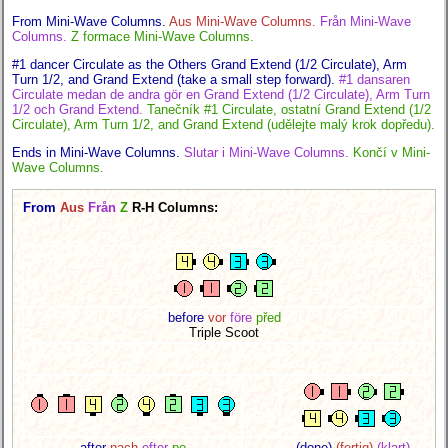
From Mini-Wave Columns.
Aus Mini-Wave Columns.
Från Mini-Wave
Columns.
Z formace Mini-Wave Columns.
#1 dancer Circulate as the Others Grand Extend (1/2 Circulate), Arm
Turn 1/2, and Grand Extend (take a small step forward).
#1 dansaren
Circulate medan de andra gör en Grand Extend (1/2 Circulate), Arm Turn
1/2 och Grand Extend.
Tanečník #1 Circulate, ostatní Grand Extend (1/2
Circulate), Arm Turn 1/2, and Grand Extend (udělejte malý krok dopředu).
Ends in Mini-Wave Columns.
Slutar i Mini-Wave Columns.
Končí v Mini-
Wave Columns.
From
Aus
Från
Z
R-H Columns:
before
vor
före
před
Triple Scoot
after
nach
efter
po
(done)
(fertig)
(klart)