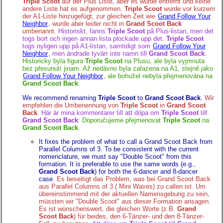
Triple Scoot
auf der Plus Liste, aber es wurde entfernt und keine
andere Liste hat es aufgenommen.
Triple Scoot
wurde vor kurzem
der A1-Liste hinzugefügt, zur gleichen Zeit wie
Grand Follow Your
Neighbor
, wurde aber leider nicht in
Grand Scoot Back
umbenannt.
Historiskt, fanns
Triple Scoot
på Plus-listan, men det
togs bort och ingen annan lista plockade upp det.
Triple Scoot
togs nyligen upp på A1-listan, samtidigt som
Grand Follow Your
Neighbor
, men ändrade tyvärr inte namn till
Grand Scoot Back
.
Historicky byla figura
Triple Scoot
na Plusu, ale byla vyjmnuta
bez přesunutí jinam. Až nedávno byla zařazena na A1, stejně jako
Grand Follow Your Neighbor
, ale bohužel nebyla přejmenována na
Grand Scoot Back
.
We recommend renaming
Triple Scoot
to
Grand Scoot Back
.
Wir
empfehlen die Umbenennung von
Triple Scoot
in
Grand Scoot
Back
.
Här är mina kommentarer till att döpa om
Triple Scoot
till
Grand Scoot Back
:
Doporučujeme přejmenovat
Triple Scoot
na
Grand Scoot Back
.
It fixes the problem of what to call a Grand Scoot Back from
Parallel Columns of 3. To be consistent with the current
nomenclature, we must say "Double Scoot" from this
formation. It is preferable to use the same words (e.g.,
Grand Scoot Back
) for both the 6-dancer and 8-dancer
case.
Es beseitigt das Problem, was bei Grand Scoot Back
aus Parallel Columns of 3 ( Mini Waves) zu callen ist. Um
übereinstimmend mit der aktuellen Namensgebung zu sein,
müssten wir "Double Scoot" aus dieser Formation ansagen.
Es ist wünschenswert, die gleichen Worte (z.B.
Grand
Scoot Back
) für beides, den 6-Tänzer- und den 8-Tänzer-