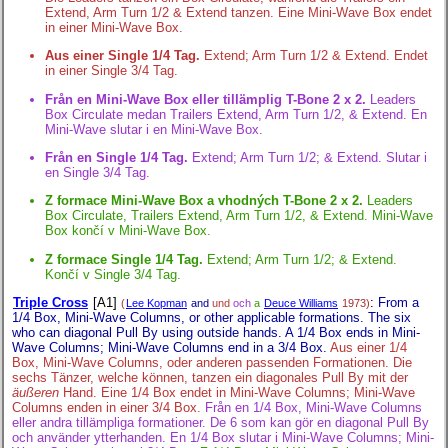
Extend, Arm Turn 1/2 & Extend tanzen. Eine Mini-Wave Box endet
in einer Mini-Wave Box.
Aus einer Single 1/4 Tag.
Extend; Arm Turn 1/2 & Extend. Endet
in einer Single 3/4 Tag.
Från en Mini-Wave Box eller tillämplig T-Bone 2 x 2.
Leaders
Box Circulate medan Trailers Extend, Arm Turn 1/2, & Extend. En
Mini-Wave slutar i en Mini-Wave Box.
Från en Single 1/4 Tag.
Extend; Arm Turn 1/2; & Extend. Slutar i
en Single 3/4 Tag.
Z formace Mini-Wave Box a vhodných T-Bone 2 x 2.
Leaders
Box Circulate, Trailers Extend, Arm Turn 1/2, & Extend. Mini-Wave
Box končí v Mini-Wave Box.
Z formace Single 1/4 Tag.
Extend; Arm Turn 1/2; & Extend.
Končí v Single 3/4 Tag.
Triple Cross
[A1]
:
From a
(
Lee Kopman
and
und
och
a
Deuce Williams
1973)
1/4 Box, Mini-Wave Columns, or other applicable formations. The six
who can diagonal Pull By using outside hands. A 1/4 Box ends in Mini-
Wave Columns; Mini-Wave Columns end in a 3/4 Box.
Aus einer 1/4
Box, Mini-Wave Columns, oder anderen passenden Formationen. Die
sechs Tänzer, welche können, tanzen ein diagonales Pull By mit der
äußeren
Hand. Eine 1/4 Box endet in Mini-Wave Columns; Mini-Wave
Columns enden in einer 3/4 Box.
Från en 1/4 Box, Mini-Wave Columns
eller andra tillämpliga formationer. De 6 som kan gör en diagonal Pull By
och använder ytterhanden. En 1/4 Box slutar i Mini-Wave Columns; Mini-