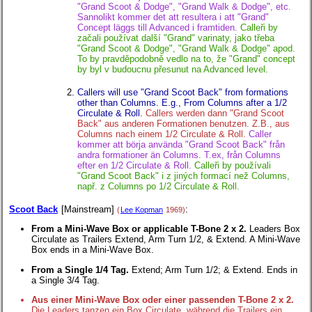
"Grand Scoot & Dodge", "Grand Walk & Dodge", etc.
Sannolikt kommer det att resultera i att "Grand"
Concept läggs till Advanced i framtiden.
Calleři by
začali používat další "Grand" varinaty, jako třeba
"Grand Scoot & Dodge", "Grand Walk & Dodge" apod.
To by pravděpodobně vedlo na to, že "Grand" concept
by byl v budoucnu přesunut na Advanced level.
Callers will use "Grand Scoot Back" from formations
other than Columns. E.g., From Columns after a 1/2
Circulate & Roll.
Callers werden dann "Grand Scoot
Back" aus anderen Formationen benutzen. Z.B., aus
Columns nach einem 1/2 Circulate & Roll.
Caller
kommer att börja använda "Grand Scoot Back" från
andra formationer än Columns. T.ex, från Columns
efter en 1/2 Circulate & Roll.
Calleři by používali
"Grand Scoot Back" i z jiných formací než Columns,
např. z Columns po 1/2 Circulate & Roll.
Scoot Back
[Mainstream]
:
(
Lee Kopman
1969)
From a Mini-Wave Box or applicable T-Bone 2 x 2.
Leaders Box
Circulate as Trailers Extend, Arm Turn 1/2, & Extend. A Mini-Wave
Box ends in a Mini-Wave Box.
From a Single 1/4 Tag.
Extend; Arm Turn 1/2; & Extend. Ends in
a Single 3/4 Tag.
Aus einer Mini-Wave Box oder einer passenden T-Bone 2 x 2.
Die Leaders tanzen ein Box Circulate, während die Trailers ein