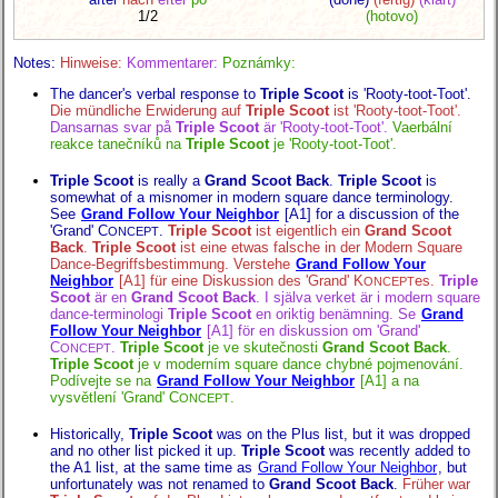
1/2
(hotovo)
Notes:
Hinweise:
Kommentarer:
Poznámky:
The dancer's verbal response to
Triple Scoot
is 'Rooty-toot-Toot'.
Die mündliche Erwiderung auf
Triple Scoot
ist 'Rooty-toot-Toot'.
Dansarnas svar på
Triple Scoot
är 'Rooty-toot-Toot'.
Vaerbální
reakce tanečníků na
Triple Scoot
je 'Rooty-toot-Toot'.
Triple Scoot
is really a
Grand Scoot Back
.
Triple Scoot
is
somewhat of a misnomer in modern square dance terminology.
See
Grand Follow Your Neighbor
[A1] for a discussion of the
'Grand' C
.
Triple Scoot
ist eigentlich ein
Grand Scoot
ONCEPT
Back
.
Triple Scoot
ist eine etwas falsche in der Modern Square
Dance-Begriffsbestimmung. Verstehe
Grand Follow Your
Neighbor
[A1] für eine Diskussion des 'Grand' K
es.
Triple
ONCEPT
Scoot
är en
Grand Scoot Back
. I själva verket är i modern square
dance-terminologi
Triple Scoot
en oriktig benämning. Se
Grand
Follow Your Neighbor
[A1] för en diskussion om 'Grand'
C
.
Triple Scoot
je ve skutečnosti
Grand Scoot Back
.
ONCEPT
Triple Scoot
je v moderním square dance chybné pojmenování.
Podívejte se na
Grand Follow Your Neighbor
[A1] a na
vysvětlení 'Grand' C
.
ONCEPT
Historically,
Triple Scoot
was on the Plus list, but it was dropped
and no other list picked it up.
Triple Scoot
was recently added to
the A1 list, at the same time as
Grand Follow Your Neighbor
, but
unfortunately was not renamed to
Grand Scoot Back
.
Früher war