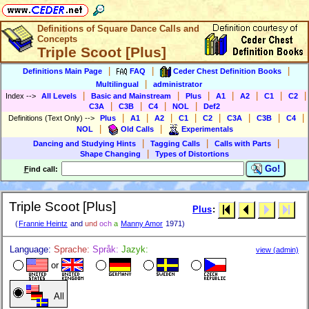
Definitions of Square Dance Calls and
Concepts
Triple Scoot [Plus]
|
|
|
Definitions Main Page
FAQ
Ceder Chest Definition Books
|
Multilingual
administrator
|
|
|
|
|
|
|
Index
-->
All Levels
Basic and Mainstream
Plus
A1
A2
C1
C2
|
|
|
|
C3A
C3B
C4
NOL
Def2
|
|
|
|
|
|
|
|
Definitions (Text Only)
-->
Plus
A1
A2
C1
C2
C3A
C3B
C4
|
|
NOL
Old Calls
Experimentals
|
|
|
Dancing and Studying Hints
Tagging Calls
Calls with Parts
|
Shape Changing
Types of Distortions
Go!
F
ind call:
Triple Scoot [Plus]
Plus
:
(
Frannie Heintz
and
und
och
a
Manny Amor
1971)
Language:
Sprache:
Språk:
Jazyk:
view (admin)
or
All