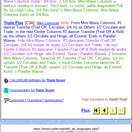
Wave Columns slutar i 3/4 Box.
Z 1/4 Box, Mini-Wave Columns a
dalších vhodných formací. Těch šest, co může, udělá diagonálně Pull
By za vnější ruku. 1/4 Box končí v Mini-Wave Columns; Mini-Wave
Columns končí ve 3/4 Box.
Triple Play
[C3A]
:
From Mini-Wave Columns. #1
(
Mike Laderoute
1978)
dancer Transfer (Trail Off, Circulate, 1/4 In) as Others 1/2 Circulate and
Trade; in the new Center Columns #1 dancer Transfer (Trail Off & Roll)
as the others 1/2 Circulate and Hinge; all Extend. Ends in Parallel
Waves.
Från Mini-Wave Columns. #1 dansaren Transfer (Trail Off,
Circulate, 1/4 In) medan de andra 1/2 Circulate och Trade; i de nya
Center Columns #1 dansaren Transfer (Trail Off & Roll) medan de andra
1/2 Circulate och Hinge; alla Extend. Slutar i Parallel Waves.
Z formace
Mini-Wave Columns. Tanečník #1 Transfer (Trail Off, Circulate, 1/4 In),
ostatní 1/2 Circulate and Trade; v nové Center Columns tanečník #1
Transfer (Trail Off & Roll), ostatní 1/2 Circulate and Hinge; all Extend.
Končí v Parallel Waves.
CALLERLAB definition for
Triple Scoot
Choreography for
Triple Scoot
Page translated by
David Tesař
.
Comments? Questions? Suggestions?
Plus
:
https://www.ceder.net/def/_all_languages.php?