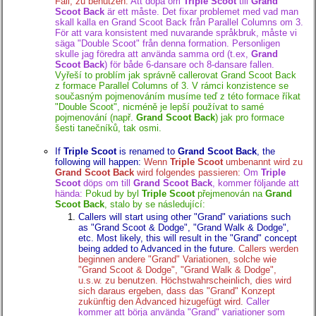
Fall, zu benutzen.
Att döpa om
Triple Scoot
till
Grand
Scoot Back
är ett måste. Det fixar problemet med vad man
skall kalla en Grand Scoot Back från Parallel Columns om 3.
För att vara konsistent med nuvarande språkbruk, måste vi
säga "Double Scoot" från denna formation. Personligen
skulle jag föredra att använda samma ord (t.ex,
Grand
Scoot Back
) för både 6-dansare och 8-dansare fallen.
Vyřeší to problím jak správně callerovat Grand Scoot Back
z formace Parallel Columns of 3. V rámci konzistence se
současným pojmenováním musíme teď z této formace říkat
"Double Scoot", nicméně je lepší používat to samé
pojmenování (např.
Grand Scoot Back
) jak pro formace
šesti tanečníků, tak osmi.
If
Triple Scoot
is renamed to
Grand Scoot Back
, the
following will happen:
Wenn
Triple Scoot
umbenannt wird zu
Grand Scoot Back
wird folgendes passieren:
Om
Triple
Scoot
döps om till
Grand Scoot Back
, kommer följande att
hända:
Pokud by byl
Triple Scoot
přejmenován na
Grand
Scoot Back
, stalo by se následující:
Callers will start using other "Grand" variations such
as "Grand Scoot & Dodge", "Grand Walk & Dodge",
etc. Most likely, this will result in the "Grand" concept
being added to Advanced in the future.
Callers werden
beginnen andere "Grand" Variationen, solche wie
"Grand Scoot & Dodge", "Grand Walk & Dodge",
u.s.w. zu benutzen. Höchstwahrscheinlich, dies wird
sich daraus ergeben, dass das "Grand" Konzept
zukünftig den Advanced hizugefügt wird.
Caller
kommer att börja använda "Grand" variationer som