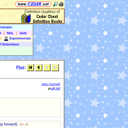
istrator
|
|
4
NOL
Def2
|
Experimentals
f Distortions
Plus
:
view (normal)
edit def
ep forward).
EN: 20