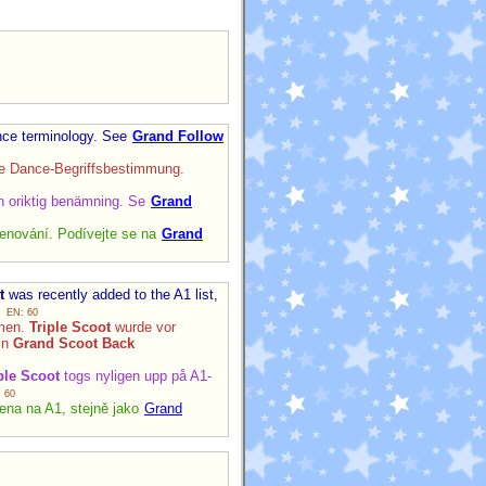
nce terminology. See
Grand Follow
re Dance-Begriffsbestimmung.
 oriktig benämning. Se
Grand
enování. Podívejte se na
Grand
t
was recently added to the A1 list,
.
EN: 60
mmen.
Triple Scoot
wurde vor
 in
Grand Scoot Back
ple Scoot
togs nyligen upp på A1-
 60
ena na A1, stejně jako
Grand