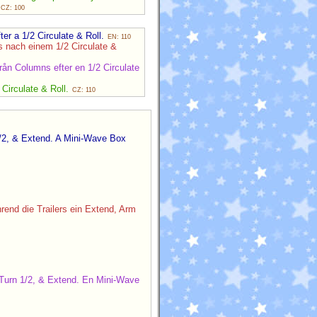
CZ: 100
er a 1/2 Circulate & Roll.
EN: 110
 nach einem 1/2 Circulate &
rån Columns efter en 1/2 Circulate
 Circulate & Roll.
CZ: 110
1/2, & Extend. A Mini-Wave Box
rend die Trailers ein Extend, Arm
Turn 1/2, & Extend. En Mini-Wave