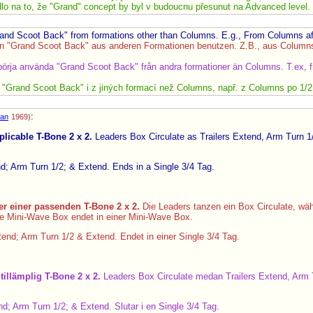
o na to, že "Grand" concept by byl v budoucnu přesunut na Advanced level.
Grand Scoot Back" from formations other than Columns. E.g., From Columns aft
nn "Grand Scoot Back" aus anderen Formationen benutzen. Z.B., aus Columns
börja använda "Grand Scoot Back" från andra formationer än Columns. T.ex, f
li "Grand Scoot Back" i z jiných formací než Columns, např. z Columns po 1/2
:
an
1969)
licable T-Bone 2 x 2.
Leaders Box Circulate as Trailers Extend, Arm Turn 
; Arm Turn 1/2; & Extend. Ends in a Single 3/4 Tag.
r einer passenden T-Bone 2 x 2.
Die Leaders tanzen ein Box Circulate, wäh
ne Mini-Wave Box endet in einer Mini-Wave Box.
end; Arm Turn 1/2 & Extend. Endet in einer Single 3/4 Tag.
tillämplig T-Bone 2 x 2.
Leaders Box Circulate medan Trailers Extend, Arm 
d; Arm Turn 1/2; & Extend. Slutar i en Single 3/4 Tag.