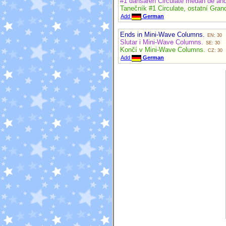
#1 dansaren Circulate medan de and
Tanečník #1 Circulate, ostatní Gran
Add
German
Ends in Mini-Wave Columns.
EN: 30
Slutar i Mini-Wave Columns.
SE: 30
Končí v Mini-Wave Columns.
CZ: 30
Add
German