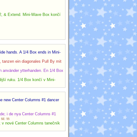
/2, & Extend. Mini-Wave Box končí
ide hands. A 1/4 Box ends in Mini-
tanzen ein diagonales Pull By mit
ch använder ytterhanden. En 1/4 Box
ší ruku. 1/4 Box končí v Mini-
 the new Center Columns #1 dancer
ade; i de nya Center Columns #1
.
SE: 55
de; v nové Center Columns tanečník