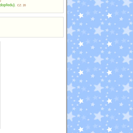
0
 dopředu).
CZ: 20