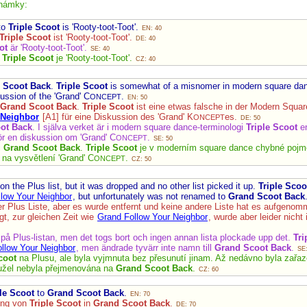
námky:
to
Triple Scoot
is 'Rooty-toot-Toot'.
EN: 40
Triple Scoot
ist 'Rooty-toot-Toot'.
DE: 40
ot
är 'Rooty-toot-Toot'.
SE: 40
a
Triple Scoot
je 'Rooty-toot-Toot'.
CZ: 40
 Scoot Back
.
Triple Scoot
is somewhat of a misnomer in modern square da
ussion of the 'Grand' C
.
ONCEPT
EN: 50
Grand Scoot Back
.
Triple Scoot
ist eine etwas falsche in der Modern Squa
 Neighbor
[A1] für eine Diskussion des 'Grand' K
es.
ONCEPT
DE: 50
ot Back
. I själva verket är i modern square dance-terminologi
Triple Scoot
en
ör en diskussion om 'Grand' C
.
ONCEPT
SE: 50
i
Grand Scoot Back
.
Triple Scoot
je v moderním square dance chybné pojm
 na vysvětlení 'Grand' C
.
ONCEPT
CZ: 50
n the Plus list, but it was dropped and no other list picked it up.
Triple Scoo
low Your Neighbor
, but unfortunately was not renamed to
Grand Scoot Back
r Plus Liste, aber es wurde entfernt und keine andere Liste hat es aufgeno
t, zur gleichen Zeit wie
Grand Follow Your Neighbor
, wurde aber leider nicht
på Plus-listan, men det togs bort och ingen annan lista plockade upp det.
Tri
llow Your Neighbor
, men ändrade tyvärr inte namn till
Grand Scoot Back
.
SE:
coot
na Plusu, ale byla vyjmnuta bez přesunutí jinam. Až nedávno byla zařaz
hužel nebyla přejmenována na
Grand Scoot Back
.
CZ: 60
le Scoot
to
Grand Scoot Back
.
EN: 70
ung von
Triple Scoot
in
Grand Scoot Back
.
DE: 70