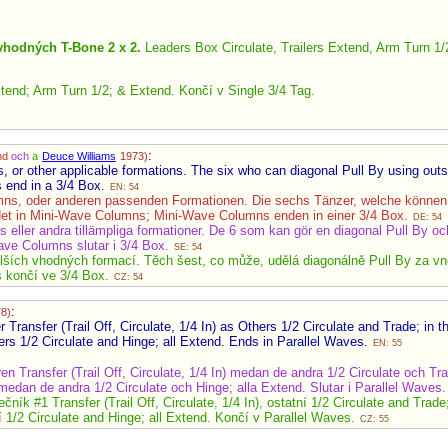
vhodných T-Bone 2 x 2.
Leaders Box Circulate, Trailers Extend, Arm Turn 1
end; Arm Turn 1/2; & Extend. Končí v Single 3/4 Tag.
:
nd
och
a
Deuce Williams
1973)
or other applicable formations. The six who can diagonal Pull By using outs
end in a 3/4 Box.
EN: 54
ns, oder anderen passenden Formationen. Die sechs Tänzer, welche können, 
et in Mini-Wave Columns; Mini-Wave Columns enden in einer 3/4 Box.
DE: 54
eller andra tillämpliga formationer. De 6 som kan gör en diagonal Pull By o
ave Columns slutar i 3/4 Box.
SE: 54
ších vhodných formací. Těch šest, co může, udělá diagonálně Pull By za vněj
 končí ve 3/4 Box.
CZ: 54
:
8)
ransfer (Trail Off, Circulate, 1/4 In) as Others 1/2 Circulate and Trade; in
thers 1/2 Circulate and Hinge; all Extend. Ends in Parallel Waves.
EN: 55
 Transfer (Trail Off, Circulate, 1/4 In) medan de andra 1/2 Circulate och Tr
 medan de andra 1/2 Circulate och Hinge; alla Extend. Slutar i Parallel Waves
ík #1 Transfer (Trail Off, Circulate, 1/4 In), ostatní 1/2 Circulate and Tra
tní 1/2 Circulate and Hinge; all Extend. Končí v Parallel Waves.
CZ: 55