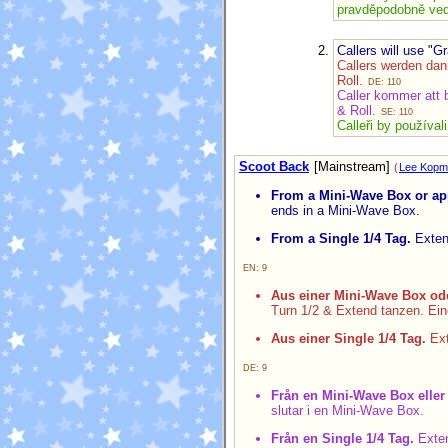
pravděpodobně vedl
Callers will use "
Callers werden da
Roll.
DE: 110
Caller kommer att 
& Roll.
SE: 110
Calleři by používa
Scoot Back
[Mainstream]
(
Lee Kopm
From a Mini-Wave Box or app
ends in a Mini-Wave Box.
From a Single 1/4 Tag.
Extend
EN: 9
Aus einer Mini-Wave Box ode
Turn 1/2 & Extend tanzen. Ei
Aus einer Single 1/4 Tag.
Ext
DE: 9
Från en Mini-Wave Box eller 
slutar i en Mini-Wave Box.
Från en Single 1/4 Tag.
Exten