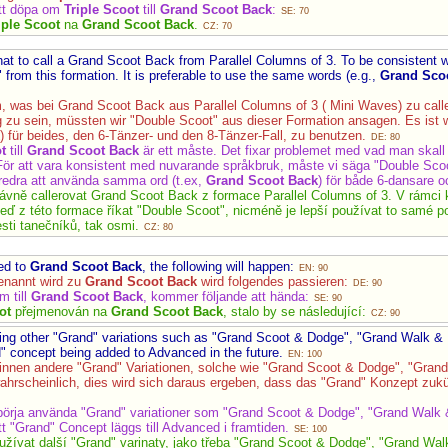
att döpa om
Triple Scoot
till
Grand Scoot Back
:
SE: 70
iple Scoot
na
Grand Scoot Back
.
CZ: 70
what to call a Grand Scoot Back from Parallel Columns of 3. To be consistent 
from this formation. It is preferable to use the same words (e.g.,
Grand Sco
m, was bei Grand Scoot Back aus Parallel Columns of 3 ( Mini Waves) zu call
zu sein, müssten wir "Double Scoot" aus dieser Formation ansagen. Es ist 
) für beides, den 6-Tänzer- und den 8-Tänzer-Fall, zu benutzen.
DE: 80
t
till
Grand Scoot Back
är ett måste. Det fixar problemet med vad man skall
För att vara konsistent med nuvarande språkbruk, måste vi säga "Double Scoo
öredra att använda samma ord (t.ex,
Grand Scoot Back
) för både 6-dansare o
právně callerovat Grand Scoot Back z formace Parallel Columns of 3. V rámc
 z této formace říkat "Double Scoot", nicméně je lepší používat to samé p
esti tanečníků, tak osmi.
CZ: 80
ed to
Grand Scoot Back
, the following will happen:
EN: 90
nannt wird zu
Grand Scoot Back
wird folgendes passieren:
DE: 90
 till
Grand Scoot Back
, kommer följande att hända:
SE: 90
ot
přejmenován na
Grand Scoot Back
, stalo by se následující:
CZ: 90
using other "Grand" variations such as "Grand Scoot & Dodge", "Grand Walk & Do
nd" concept being added to Advanced in the future.
EN: 100
innen andere "Grand" Variationen, solche wie "Grand Scoot & Dodge", "Gran
hrscheinlich, dies wird sich daraus ergeben, dass das "Grand" Konzept zuk
börja använda "Grand" variationer som "Grand Scoot & Dodge", "Grand Walk
 att "Grand" Concept läggs till Advanced i framtiden.
SE: 100
používat další "Grand" varinaty, jako třeba "Grand Scoot & Dodge", "Grand Wa