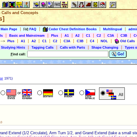
e Calls and Concepts
s]
|
|
|
|
s Main Page
FAQ
Ceder Chest Definition Books
Multilingual
admin
|
|
|
|
|
|
|
|
|
ls
Basic and Mainstream
Plus
A1
A2
C1
C2
C3A
C3B
C
|
|
|
|
|
|
|
|
|
)
-->
Plus
A1
A2
C1
C2
C3A
C3B
C4
NOL
Old Calls
|
|
|
|
 Studying Hints
Tagging Calls
Calls with Parts
Shape Changing
Types o
Go!
F
ind call:
or
1971)
or
All
10
rand Extend (1/2 Circulate), Arm Turn 1/2, and Grand Extend (take a small st