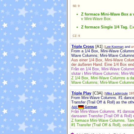
SE: 9
Z formace Mini-Wave Box a 
v Mini-Wave Box.
Z formace Single 1/4 Tag.
Ext
CZ: 9
Triple Cross
[A1]
(
Lee Kopman
and
u
From a 1/4 Box, Mini-Wave Columns, 
Wave Columns; Mini-Wave Columns 
Aus einer 1/4 Box, Mini-Wave Colum
der
äußeren
Hand. Eine 1/4 Box end
Från en 1/4 Box, Mini-Wave Columns 
slutar i Mini-Wave Columns; Mini-W
Z 1/4 Box, Mini-Wave Columns a dal
Wave Columns; Mini-Wave Columns
Triple Play
[C3A]
(
Mike Laderoute
197
From Mini-Wave Columns. #1 dancer T
Transfer (Trail Off & Roll) as the o
Add
German
Från Mini-Wave Columns. #1 dansaren
dansaren Transfer (Trail Off & Roll)
Z formace Mini-Wave Columns. Tanečn
#1 Transfer (Trail Off & Roll), osta