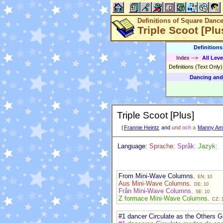
Definitions of Square Danc
Triple Scoot [Plu
Definition
Index
-->
All Leve
Definitions (Text Only
Dancing and
Triple Scoot [Plus]
(
Frannie Heintz
and
und
och
a
Manny Am
Language:
Sprache:
Språk:
Jazyk:
From Mini-Wave Columns.
EN: 10
Aus Mini-Wave Columns.
DE: 10
Från Mini-Wave Columns.
SE: 10
Z formace Mini-Wave Columns.
CZ: 
#1 dancer Circulate as the Others G