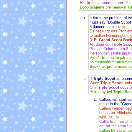
Här är mina kommentarer till 
Doporučujeme přejmenovat
Tr
It fixes the problem of 
must say "Double Scoot" 
8-dancer case.
EN: 80
Es beseitigt das Proble
aktuellen Namensgebung 
(z.B.
Grand Scoot Back
Att döpa om
Triple Scoo
Parallel Columns om 3. 
Personligen skulle jag f
Vyřeší to problím jak s
pojmenováním musíme teď
Back
) jak pro formace š
If
Triple Scoot
is renam
Wenn
Triple Scoot
umbe
Om
Triple Scoot
döps om
Pokud by byl
Triple Sco
Callers will start 
result in the "Gra
Callers werden beg
benutzen. Höchstwa
wird.
DE: 100
Caller kommer att 
det att resultera i
Calleři by začali 