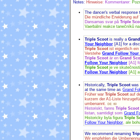
Notes:
Hinweise:
Kommentarer:
Poz
The dancer's verbal response 
Die mündliche Erwiderung auf
Dansarnas svar på
Triple Sco
Vaerbální reakce tanečníků n
Triple Scoot
is really a
Grand
Your Neighbor
[A1] for a disc
Triple Scoot
ist eigentlich ein
Verstehe
Grand Follow Your
Triple Scoot
är en
Grand Sco
Follow Your Neighbor
[A1] f
Triple Scoot
je ve skutečnost
Follow Your Neighbor
[A1] a
Historically,
Triple Scoot
was o
at the same time as
Grand Fol
Früher war
Triple Scoot
auf de
kurzem der A1-Liste hinzugefüg
umbenannt.
DE: 60
Historiskt, fanns
Triple Scoot
listan, samtidigt som
Grand Fo
Historicky byla figura
Triple S
Follow Your Neighbor
, ale bo
We recommend renaming
Trip
Wir empfehlen die Umbenenn