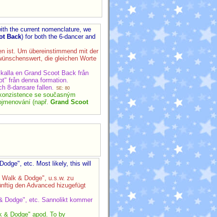
with the current nomenclature, we
ot Back
) for both the 6-dancer and
en ist. Um übereinstimmend mit der
wünschenswert, die gleichen Worte
 kalla en Grand Scoot Back från
t" från denna formation.
ch 8-dansare fallen.
SE: 80
i konzistence se současným
ojmenování (např.
Grand Scoot
dge", etc. Most likely, this will
d Walk & Dodge", u.s.w. zu
ünftig den Advanced hizugefügt
 & Dodge", etc. Sannolikt kommer
lk & Dodge" apod. To by