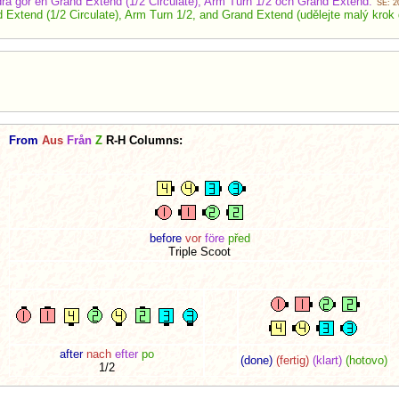
ra gör en Grand Extend (1/2 Circulate), Arm Turn 1/2 och Grand Extend.
SE: 2
d Extend (1/2 Circulate), Arm Turn 1/2, and Grand Extend (udělejte malý krok
From
Aus
Från
Z
R-H Columns:
before
vor
före
před
Triple Scoot
after
nach
efter
po
(done)
(fertig)
(klart)
(hotovo)
1/2