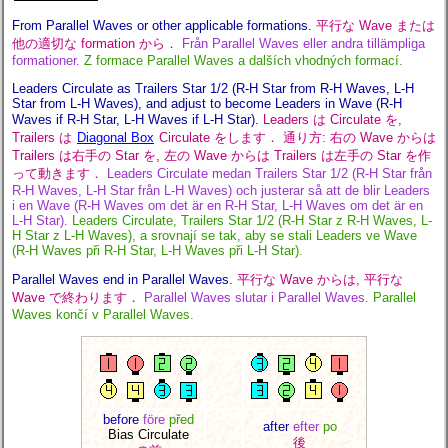
From Parallel Waves or other applicable formations.
平行な Wave または
他の適切な formation から．
Från Parallel Waves eller andra tillämpliga
formationer.
Z formace Parallel Waves a dalších vhodných formací.
Leaders Circulate as Trailers Star 1/2 (R-H Star from R-H Waves, L-H
Star from L-H Waves), and adjust to become Leaders in Wave (R-H
Waves if R-H Star, L-H Waves if L-H Star).
Leaders は Circulate を,
Trailers は
Diagonal Box
Circulate をします． 通り方: 右の Wave からは
Trailers は右手の Star を, 左の Wave からは Trailers は左手の Star を作
って動きます．
Leaders Circulate medan Trailers Star 1/2 (R-H Star från
R-H Waves, L-H Star från L-H Waves) och justerar så att de blir Leaders
i en Wave (R-H Waves om det är en R-H Star, L-H Waves om det är en
L-H Star).
Leaders Circulate, Trailers Star 1/2 (R-H Star z R-H Waves, L-
H Star z L-H Waves), a srovnají se tak, aby se stali Leaders ve Wave
(R-H Waves při R-H Star, L-H Waves při L-H Star).
Parallel Waves end in Parallel Waves.
平行な Wave からは, 平行な
Wave で終わります．
Parallel Waves slutar i Parallel Waves.
Parallel
Waves končí v Parallel Waves.
before
före
před
after
efter
po
Bias Circulate
後