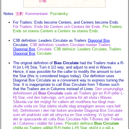
の前
Notes:
注釈:
Kommentarer:
Poznámky:
For Trailers: Ends become Centers, and Centers become Ends.
För Trailers: Ends blir Centers och Centers blir Ends.
Pro Trailers:
Ends se stanou Centers a Centers se stanou Ends.
C3B definition: Leaders Circulate as Trailers
Diagonal Box
Circulate.
C3B definition: Leaders Circulate medan Trailers
Diagonal Box
Circulate.
C3B definice: Leaders Circulate, Trailers
Diagonal Box
Circulate.
The original definition of
Bias Circulate
had the Trailers make a R-
H (or L-H) Star, Turn it 1/2 way, and adjust to end in Waves.
Hence, it was possible for the caller to modify the amount to turn
the Star (this is considered bogus today). Our definition uses
Diagonal Box Circulate as a convenient way to express turning the
Star. It is inappropriate to call Bias Circulate from T-Bones such
that the Trailers are in Columns instead of Lines.
Den ursprungliga
definitionen på
Bias Circulate
sade att Trailers gör en R-H (eller L-
H) Star, vrid den halvvägs, och justera för att sluta i Waves.
Sålunda var det möjligt för callern att modifiera hur långt man
skulle vrida sin Star (detta skulle idag antagligen anses vara helt
fel). Definitionen i den här boken använder Diagonal Box Circulate
som ett praktiskt sätt att uttrycka en Star vridning. Vi tycker att
det är opassande att calla Bias Circulate från T-Bones där Trailers
är i Columns i stället för Lines.
Původní definice
Bias Circulate
chtěla po Trailers udělat R-H (nebo L-H) Star, otočit ji o půl a