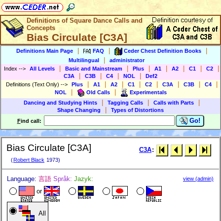
Definitions of Square Dance Calls and
Concepts
Bias Circulate [C3A]
|
|
|
Definitions Main Page
FAQ
Ceder Chest Definition Books
|
Multilingual
administrator
|
|
|
|
|
|
|
Index
-->
All Levels
Basic and Mainstream
Plus
A1
A2
C1
C2
|
|
|
|
C3A
C3B
C4
NOL
Def2
|
|
|
|
|
|
|
|
Definitions (Text Only)
-->
Plus
A1
A2
C1
C2
C3A
C3B
C4
|
|
NOL
Old Calls
Experimentals
|
|
|
Dancing and Studying Hints
Tagging Calls
Calls with Parts
|
Shape Changing
Types of Distortions
Go!
F
ind call:
Bias Circulate [C3A]
C3A
:
(
Robert Black
1973)
Language:
言語
Språk:
Jazyk:
view (admin)
or
All