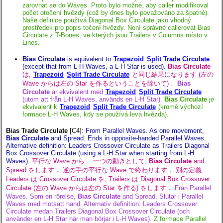
zarovnat se do Waves. Proto bylo možné, aby caller modifikoval
počet otočení hvězdy (což by dnes bylo považováno za špatné).
Naše definice používá Diagonal Box Circulate jako vhodný
prostředek pro popis točení hvězdy. Není správné callerovat Bias
Circulate z T-Bones, ve kterých jsou Trailers v Columns místo v
Lines.
Bias Circulate
is equivalent to
Trapezoid
Split Trade Circulate
(except that from L-H Waves, a L-H Star is used).
Bias Circulate
は,
Trapezoid
Split Trade Circulate
と同じ結果になります (左の
Wave からは左の Star を作るということを除いて)．
Bias
Circulate
är ekvivalent med
Trapezoid
Split Trade Circulate
(utom att från L-H Waves, används en L-H Star).
Bias Circulate
je
ekvivalent k
Trapezoid
Split Trade Circulate
(kromě výchozí
formace L-H Waves, kdy se používá levá hvězda).
Bias Trade Circulate
[C4]
:
From Parallel Waves. As one movement,
Bias Circulate
and Spread. Ends in opposite-handed Parallel Waves.
Alternative definition: Leaders Crossover Circulate as Trailers Diagonal
Box Crossover Circulate (using a L-H Star when starting from L-H
Waves).
平行な Wave から． 一つの動きとして,
Bias Circulate
and
Spread をします． 逆の手の平行な Wave で終わります． 別の定義:
Leaders は Crossover Circulate を, Trailers は Diagonal Box Crossover
Circulate (左の Wave からは左の Star を作る) をします．
Från Parallel
Waves. Som en rörelse,
Bias Circulate
and Spread. Slutar i Parallel
Waves med motsatt hand. Alternativ definition: Leaders Crossover
Circulate medan Trailers Diagonal Box Crossover Circulate (och
använder en L-H Star när man börjar i L-H Waves).
Z formace Parallel