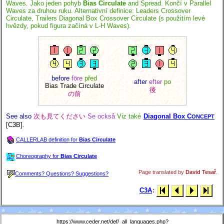
Waves. Jako jeden pohyb
Bias Circulate
and Spread. Končí v Parallel
Waves za druhou ruku. Alternativní definice: Leaders Crossover
Circulate, Trailers Diagonal Box Crossover Circulate (s použitím levé
hvězdy, pokud figura začíná v L-H Waves).
before
före
před
after
efter
po
Bias Trade Circulate
後
の前
See also
次も見てください
Se också
Viz také
Diagonal Box C
ONCEPT
[C3B].
CALLERLAB definition for
Bias Circulate
Choreography for
Bias Circulate
Page translated by
David Tesař
.
Comments? Questions? Suggestions?
C3A
:
https://www.ceder.net/def/_all_languages.php?