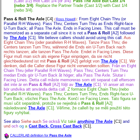
(Cast 1/2) mot Cast 1/4 (or 3/4).
Pass The Axle But Cast 1/4
(nebo 3/4)
. Replace the Partner Trade (Cast 1/2) with Cast 1/4
(nebo 3/4).
Pass & Roll The Axle
[C4]
:
From Eight Chain Thru (or
(
Ross Howell
)
Parallel R-H Waves). Pass Thru; Centers Turn Thru as Ends Right-face
U-Turn Back; all Pass The Axle. Ends in Facing Lines. This call must be
memorized as a separate call since it is not a
Pass & Roll
[A2] followed
by
The Axle
[C1]. We believe callers should avoid using this call.
Aus
Eight Chain Thru (oder parallelen R-H Waves). Tanze Pass Thru; die
Centers tanzen Turn Thru, während die Ends ein U-Turn Back nach
rechts tanzen; alle tanzen Pass The Axle. Endet in Facing Lines. Diese
Figur muß man sich als eigene Figur einprägen, da sie nicht
gleichbedeutend ist mit
Pass & Roll
[A2] gefolgt von
The Axle
[C1]. Wir
denken, daß die Caller diese Figur nicht verwenden sollten.
Från en Eight
Chain Thru (eller Parallel R-H Waves). Pass Thru; Centers Turn Thru
medan Ends gör U-Turn Back åt höger; alla Pass The Axle. Slutar i
Facing Lines. Detta call måste memoreras som ett separat call eftersom
det inte är en
Pass & Roll
[A2] följt av
The Axle
[C1]. Vi anser att man
bör undvika att använda detta call.
Z formace Eight Chain Thru (nebo
Parallel R-H Waves). Pass Thru; Centers Turn Thru, Ends Right-face U-
Turn Back; všichni Pass The Axle. Končí ve Facing Lines. Tato figura se
musí učit separátně, protože se nejedná o
Pass & Roll
[A2]
následované
The Axle
[C1]. Věříme, že calleři by se měli použití této
figury vyhýbat.
See also
Siehe auch
Se också
Viz také
anything
The Axle
[C1]
and
und
och
og
a
Cast Back, Cross Cast Back
[C1].
CALLERLAB definition for
Pass the Axle