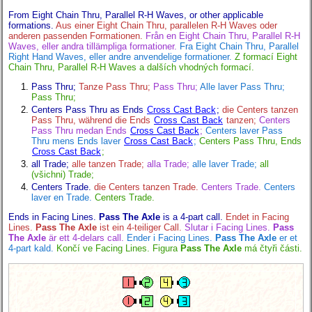
From Eight Chain Thru, Parallel R-H Waves, or other applicable
formations.
Aus einer Eight Chain Thru, parallelen R-H Waves oder
anderen passenden Formationen.
Från en Eight Chain Thru, Parallel R-H
Waves, eller andra tillämpliga formationer.
Fra Eight Chain Thru, Parallel
Right Hand Waves, eller andre anvendelige formationer.
Z formací Eight
Chain Thru, Parallel R-H Waves a dalších vhodných formací.
Pass Thru;
Tanze Pass Thru;
Pass Thru;
Alle laver Pass Thru;
Pass Thru;
Centers Pass Thru as Ends
Cross Cast Back
;
die Centers tanzen
Pass Thru, während die Ends
Cross Cast Back
tanzen;
Centers
Pass Thru medan Ends
Cross Cast Back
;
Centers laver Pass
Thru mens Ends laver
Cross Cast Back
;
Centers Pass Thru, Ends
Cross Cast Back
;
all Trade;
alle tanzen Trade;
alla Trade;
alle laver Trade;
all
(všichni) Trade;
Centers Trade.
die Centers tanzen Trade.
Centers Trade.
Centers
laver en Trade.
Centers Trade.
Ends in Facing Lines.
Pass The Axle
is a 4-part call.
Endet in Facing
Lines.
Pass The Axle
ist ein 4-teiliger Call.
Slutar i Facing Lines.
Pass
The Axle
är ett 4-delars call.
Ender i Facing Lines.
Pass The Axle
er et
4-part kald.
Končí ve Facing Lines. Figura
Pass The Axle
má čtyři části.