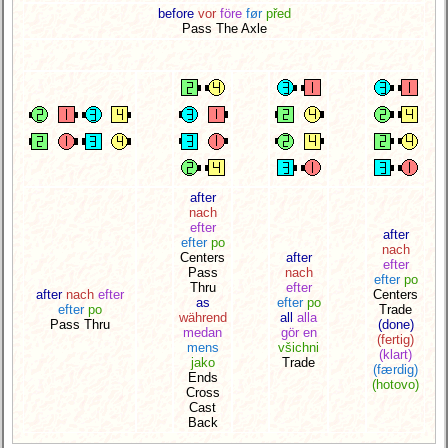
before
vor
före
før
před
Pass The Axle
after
nach
efter
after
efter
po
nach
Centers
after
efter
Pass
nach
efter
po
Thru
efter
after
nach
efter
Centers
as
efter
po
efter
po
Trade
während
all
alla
Pass Thru
(done)
medan
gör en
(fertig)
mens
všichni
(klart)
jako
Trade
(færdig)
Ends
(hotovo)
Cross
Cast
Back