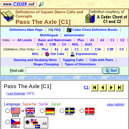
Definitions of Square Dance Calls and
Concepts
Pass The Axle [C1]
|
|
|
Definitions Main Page
FAQ
Ceder Chest Definition Books
|
Multilingual
administrator
|
|
|
|
|
|
|
Index
-->
All Levels
Basic and Mainstream
Plus
A1
A2
C1
C2
|
|
|
|
C3A
C3B
C4
NOL
Def2
|
|
|
|
|
|
|
|
Definitions (Text Only)
-->
Plus
A1
A2
C1
C2
C3A
C3B
C4
|
|
NOL
Old Calls
Experimentals
|
|
|
Dancing and Studying Hints
Tagging Calls
Calls with Parts
|
Shape Changing
Types of Distortions
Go!
F
ind call:
Pass The Axle [C1]
C1
:
(
Lee Kopman
1971)
Language:
Sprache:
Språk:
Jazyk:
view (admin)
or
All