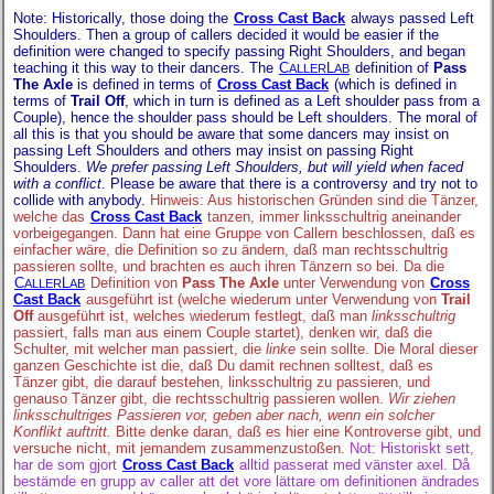
Note: Historically, those doing the
Cross Cast Back
always passed Left
Shoulders. Then a group of callers decided it would be easier if the
definition were changed to specify passing Right Shoulders, and began
teaching it this way to their dancers. The
C
L
definition of
Pass
ALLER
AB
The Axle
is defined in terms of
Cross Cast Back
(which is defined in
terms of
Trail Off
, which in turn is defined as a Left shoulder pass from a
Couple), hence the shoulder pass should be Left shoulders. The moral of
all this is that you should be aware that some dancers may insist on
passing Left Shoulders and others may insist on passing Right
Shoulders.
We prefer passing Left Shoulders, but will yield when faced
with a conflict.
Please be aware that there is a controversy and try not to
collide with anybody.
Hinweis: Aus historischen Gründen sind die Tänzer,
welche das
Cross Cast Back
tanzen, immer linksschultrig aneinander
vorbeigegangen. Dann hat eine Gruppe von Callern beschlossen, daß es
einfacher wäre, die Definition so zu ändern, daß man rechtsschultrig
passieren sollte, und brachten es auch ihren Tänzern so bei. Da die
C
L
Definition von
Pass The Axle
unter Verwendung von
Cross
ALLER
AB
Cast Back
ausgeführt ist (welche wiederum unter Verwendung von
Trail
Off
ausgeführt ist, welches wiederum festlegt, daß man
linksschultrig
passiert, falls man aus einem Couple startet), denken wir, daß die
Schulter, mit welcher man passiert, die
linke
sein sollte. Die Moral dieser
ganzen Geschichte ist die, daß Du damit rechnen solltest, daß es
Tänzer gibt, die darauf bestehen, linksschultrig zu passieren, und
genauso Tänzer gibt, die rechtsschultrig passieren wollen.
Wir ziehen
linksschultriges Passieren vor, geben aber nach, wenn ein solcher
Konflikt auftritt.
Bitte denke daran, daß es hier eine Kontroverse gibt, und
versuche nicht, mit jemandem zusammenzustoßen.
Not: Historiskt sett,
har de som gjort
Cross Cast Back
alltid passerat med vänster axel. Då
bestämde en grupp av caller att det vore lättare om definitionen ändrades