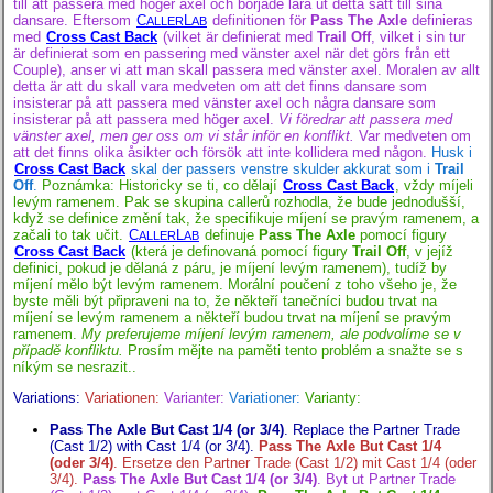
till att passera med höger axel och började lära ut detta sätt till sina
dansare. Eftersom
C
L
definitionen för
Pass The Axle
definieras
ALLER
AB
med
Cross Cast Back
(vilket är definierat med
Trail Off
, vilket i sin tur
är definierat som en passering med vänster axel när det görs från ett
Couple), anser vi att man skall passera med vänster axel. Moralen av allt
detta är att du skall vara medveten om att det finns dansare som
insisterar på att passera med vänster axel och några dansare som
insisterar på att passera med höger axel.
Vi föredrar att passera med
vänster axel, men ger oss om vi står inför en konflikt.
Var medveten om
att det finns olika åsikter och försök att inte kollidera med någon.
Husk i
Cross Cast Back
skal der passers venstre skulder akkurat som i
Trail
Off
.
Poznámka: Historicky se ti, co dělají
Cross Cast Back
, vždy míjeli
levým ramenem. Pak se skupina callerů rozhodla, že bude jednodušší,
když se definice změní tak, že specifikuje míjení se pravým ramenem, a
začali to tak učit.
C
L
definuje
Pass The Axle
pomocí figury
ALLER
AB
Cross Cast Back
(která je definovaná pomocí figury
Trail Off
, v jejíž
definici, pokud je dělaná z páru, je míjení levým ramenem), tudíž by
míjení mělo být levým ramenem. Morální poučení z toho všeho je, že
byste měli být připraveni na to, že někteří tanečníci budou trvat na
míjení se levým ramenem a někteří budou trvat na míjení se pravým
ramenem.
My preferujeme míjení levým ramenem, ale podvolíme se v
případě konfliktu.
Prosím mějte na paměti tento problém a snažte se s
níkým se nesrazit..
Variations:
Variationen:
Varianter:
Variationer:
Varianty:
Pass The Axle But Cast 1/4 (or 3/4)
. Replace the Partner Trade
(Cast 1/2) with Cast 1/4 (or 3/4).
Pass The Axle But Cast 1/4
(oder 3/4)
. Ersetze den Partner Trade (Cast 1/2) mit Cast 1/4 (oder
3/4).
Pass The Axle But Cast 1/4 (or 3/4)
. Byt ut Partner Trade