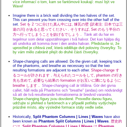
více informací o tom, kam se fantómové koukají: musí být ve
Wave!
Imagine there is a brick wall dividing the two halves of the set.
This can prevent you from crossing over into the other half of the
set.
Set を 2 つに分けた真ん中には, 煉瓦の壁 (訳者注: 日本では三
途の川) があると思ってください．そうすれば, Set のもう半分の
方へ行ってしまうことを妨げるでしょう．
Tänk att du har en
tegelmur som delar uppställningen i två halvor. Det kan hjälpa dig
att undvika att komma över i den andra halvan.
Představte si, že
uprostřed je cihlová zeď, která odděluje dvě poloviny čtverylky. To
by vám mělo zabránit přejít do druhé části čtverylky.
Shape-changing calls are allowed. Do the given call, keeping track
of the phantoms, and breathe as necessary so that the two
resulting formations are adjacent to each other.
Shape-change す
るコールが許されます．与えられたコールをして, phantom の行き
先も含めて, 必要なら結果の formation がお互いに隣になるように
breathe します．
Shape-changing call är tillåtna. Gör det givna
callet, håll reda på Phantoms och "breathe" (andas) om nödvändigt
så att de två resulterande formationerna är bredvid varandra.
Shape-changing figury jsou dovolené. Proveďte danou figuru,
udržujte si přehled o fantómech a v případě potřeby vydýchejte
prázdné místo, aby výsledné formace stály vedle sebe.
Historically,
Split Phantom Columns | Lines | Waves
have also
been known as
Phantom Split Columns | Lines | Waves
.
歴史的
には,
Split Phantom Columns | Lines | Waves
は
Phantom