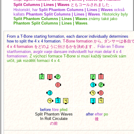
Split Columns | Lines | Waves
ともコールされました．
Historiskt, har
Split Phantom Columns | Lines | Waves
också
kallats
Phantom Split Columns | Lines | Waves
.
Historicky byly
Split Phantom Columns | Lines | Waves
známy také jako
Phantom Split Columns | Lines | Waves
.
From a T-Bone starting formation, each dancer individually determines
how to split the 4 x 4 formation.
T-Bone formation から, ダンサーは各自
4 x 4 formation をどのように分けるかを決めます．
Från en T-Bone
startformation, avgör varje dansare individuellt hur man delar 4 x 4
formationen.
Z výchozí formace T-Bone si musí každý tanečník sám
určit, jak rozdělit formaci 4 x 4.
before
före
před
Split Phantom Waves
after
efter
po
In Roll Circulate
後
の前