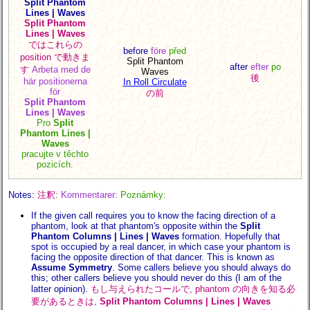
Split Phantom
Lines | Waves
Split Phantom
Lines | Waves
ではこれらの
before
före
před
position で動きま
Split Phantom
after
efter
po
す
Arbeta med de
Waves
後
här positionerna
In Roll Circulate
för
の前
Split Phantom
Lines | Waves
Pro
Split
Phantom Lines |
Waves
pracujte v těchto
pozicích.
Notes:
注釈:
Kommentarer:
Poznámky:
If the given call requires you to know the facing direction of a
phantom, look at that phantom's opposite within the
Split
Phantom Columns | Lines | Waves
formation. Hopefully that
spot is occupied by a real dancer, in which case your phantom is
facing the opposite direction of that dancer. This is known as
Assume Symmetry
. Some callers believe you should always do
this; other callers believe you should never do this (I am of the
latter opinion).
もし与えられたコールで, phantom の向きを知る必
要があるときは,
Split Phantom Columns | Lines | Waves