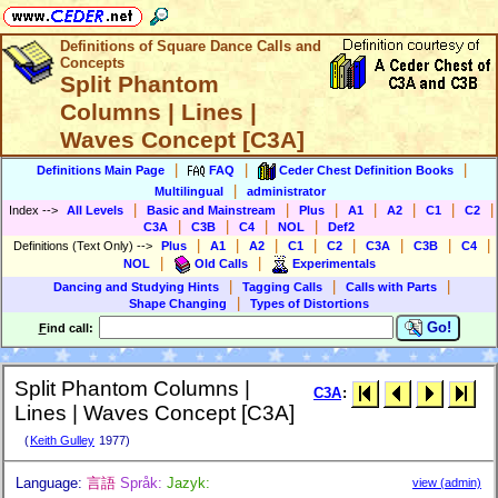
Definitions of Square Dance Calls and
Concepts
Split Phantom
Columns | Lines |
Waves Concept [C3A]
|
|
|
Definitions Main Page
FAQ
Ceder Chest Definition Books
|
Multilingual
administrator
|
|
|
|
|
|
|
Index
-->
All Levels
Basic and Mainstream
Plus
A1
A2
C1
C2
|
|
|
|
C3A
C3B
C4
NOL
Def2
|
|
|
|
|
|
|
|
Definitions (Text Only)
-->
Plus
A1
A2
C1
C2
C3A
C3B
C4
|
|
NOL
Old Calls
Experimentals
|
|
|
Dancing and Studying Hints
Tagging Calls
Calls with Parts
|
Shape Changing
Types of Distortions
Go!
F
ind call:
Split Phantom Columns |
C3A
:
Lines | Waves Concept [C3A]
(
Keith Gulley
1977)
Language:
言語
Språk:
Jazyk:
view (admin)