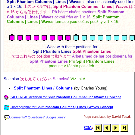
Split Phantom Columns | Lines | Waves
is also occasionally used fro
a 1 x 16.
上のレベルでは,
Split Phantom Columns | Lines | Waves
は 
x 16 からも使われます．
På högre nivåer, används
Split Phantom
Columns | Lines | Waves
också från en 1 x 16.
Split Phantom
Columns | Lines | Waves
formace jsou občas použity z 1 x 16.
Work with these positions for
Split Phantom Lines
Split Phantom Lines
ではこれらの position で動きます
Arbeta med de här positionerna för
Split Phantom Lines
Pro
Split Phantom Lines
pracujte v těchto pozicích.
See also
次も見てください
Se också
Viz také
Split Phantom Lines / Columns
(by Charles Young)
CALLERLAB definition for
Split Phantom Columns/Lines/Waves Concept
Choreography for
Split Phantom Columns | Lines | Waves Concept
Page translated by
David Tesař
.
Comments? Questions? Suggestions?
C3A
: