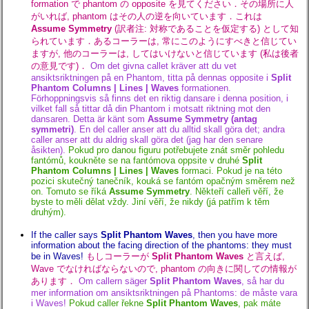
formation で phantom の opposite を見てください．その場所に人
がいれば, phantom はその人の逆を向いています．これは
Assume Symmetry
(訳者注: 対称であることを仮定する) として知
られています．あるコーラーは, 常にこのようにすべきと信じてい
ますが, 他のコーラーは, してはいけないと信じています (私は後者
の意見です)．
Om det givna callet kräver att du vet
ansiktsriktningen på en Phantom, titta på dennas opposite i
Split
Phantom Columns | Lines | Waves
formationen.
Förhoppningsvis så finns det en riktig dansare i denna position, i
vilket fall så tittar då din Phantom i motsatt riktning mot den
dansaren. Detta är känt som
Assume Symmetry (antag
symmetri)
. En del caller anser att du alltid skall göra det; andra
caller anser att du aldrig skall göra det (jag har den senare
åsikten).
Pokud pro danou figuru potřebujete znát směr pohledu
fantómů, koukněte se na fantómova oppsite v druhé
Split
Phantom Columns | Lines | Waves
formaci. Pokud je na této
pozici skutečný tanečník, kouká se fantóm opačným směrem než
on. Tomuto se říká
Assume Symmetry
. Někteří calleři věří, že
byste to měli dělat vždy. Jiní věří, že nikdy (já patřím k těm
druhým).
If the caller says
Split Phantom Waves
, then you have more
information about the facing direction of the phantoms: they must
be in Waves!
もしコーラーが
Split Phantom Waves
と言えば,
Wave でなければならないので, phantom の向きに関しての情報が
あります．
Om callern säger
Split Phantom Waves
, så har du
mer information om ansiktsriktningen på Phantoms: de måste vara
i Waves!
Pokud caller řekne
Split Phantom Waves
, pak máte