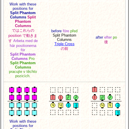
Work with these
positions for
Split Phantom
Columns
Split
Phantom
Columns
ではこれらの
before
före
před
Split Phantom
position で動きま
after
efter
po
Columns
す
Arbeta med de
後
Triple Cross
här positionerna
の前
för
Split Phantom
Columns
Pro
Split Phantom
Columns
pracujte v těchto
pozicích.
Work with these
positions for