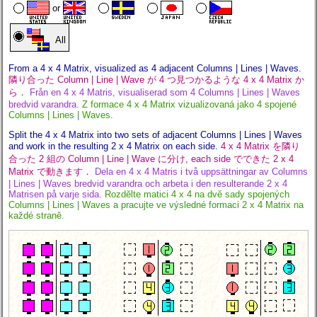
or
All
From a 4 x 4 Matrix, visualized as 4 adjacent Columns | Lines | Waves.
隣り合った Column | Line | Wave が 4 つ見つかるような 4 x 4 Matrix か
ら．
Från en 4 x 4 Matris, visualiserad som 4 Columns | Lines | Waves
bredvid varandra.
Z formace 4 x 4 Matrix vizualizovaná jako 4 spojené
Columns | Lines | Waves.
Split the 4 x 4 Matrix into two sets of adjacent Columns | Lines | Waves
and work in the resulting
2 x 4
Matrix on each side.
4 x 4 Matrix を隣り
合った 2 組の Column | Line | Wave に分け, each side でできた
2 x 4
Matrix で動きます．
Dela en 4 x 4 Matris i två uppsättningar av Columns
| Lines | Waves bredvid varandra och arbeta i den resulterande
2 x 4
Matrisen på varje sida.
Rozdělte matici 4 x 4 na dvě sady spojených
Columns | Lines | Waves a pracujte ve výsledné formaci
2 x 4
Matrix na
každé straně.