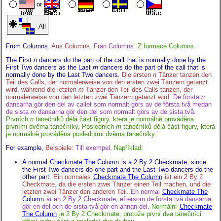
or
All
From Columns.
Aus Columns.
Från Columns.
Z formace Columns.
The First
n
dancers do the part of the call that is normally done by the
First Two dancers as the Last
m
dancers do the part of the call that is
normally done by the Last Two dancers.
Die ersten
n
Tänzer tanzen den
Teil des Calls, der normalerweise von den ersten zwei Tänzern getanzt
wird, während die letzten
m
Tänzer den Teil des Calls tanzen, der
normalerweise von den letzten zwei Tänzern getanzt wird.
De första
n
dansarna gör den del av callet som normalt görs av de första två medan
de sista
m
dansarna gör den del som normalt görs av de sista två.
Prvních
n
tanečníků dělá část figury, která je normálně prováděna
prvními dvěma tanečníky. Posledních
m
tanečníků dělá část figury, která
je normálně prováděna posledními dvěma tanečníky.
For example,
Beispiele:
Till exempel,
Například:
A normal
Checkmate The Column
is a 2 By 2 Checkmate, since
the First Two dancers do one part and the Last Two dancers do the
other part.
Ein normales
Checkmate The Column
ist ein 2 By 2
Checkmate, da die ersten zwei Tänzer einen Teil machen, und die
letzten zwei Tänzer den anderen Teil.
En normal
Checkmate The
Column
är en 2 By 2 Checkmate, eftersom de första två dansarna
gör en del och de sista två gör en annan del.
Normální
Checkmate
The Column
je 2 By 2 Checkmate, protože první dva tanečníci