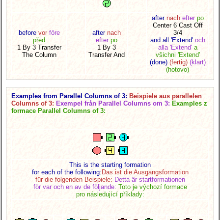
after
nach
efter
po
Center 6 Cast Off
before
vor
före
after
nach
3/4
před
efter
po
and all 'Extend'
och
1 By 3 Transfer
1 By 3
alla 'Extend'
a
The Column
Transfer And
všichni 'Extend'
(done)
(fertig)
(klart)
(hotovo)
Examples from Parallel Columns of 3:
Beispiele aus parallelen
Columns of 3:
Exempel från Parallel Columns om 3:
Examples z
formace Parallel Columns of 3:
This is the starting formation
for each of the following:
Das ist die Ausgangsformation
für die folgenden Beispiele:
Detta är startformationen
för var och en av de följande:
Toto je výchozí formace
pro následující příklady: