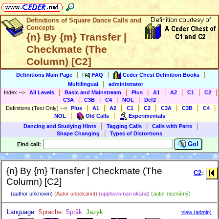
Definitions of Square Dance Calls and
Concepts
{n} By {m} Transfer |
Checkmate (The
Column) [C2]
|
|
|
Definitions Main Page
FAQ
Ceder Chest Definition Books
|
Multilingual
administrator
|
|
|
|
|
|
|
Index
-->
All Levels
Basic and Mainstream
Plus
A1
A2
C1
C2
|
|
|
|
C3A
C3B
C4
NOL
Def2
|
|
|
|
|
|
|
|
Definitions (Text Only)
-->
Plus
A1
A2
C1
C2
C3A
C3B
C4
|
|
NOL
Old Calls
Experimentals
|
|
|
Dancing and Studying Hints
Tagging Calls
Calls with Parts
|
Shape Changing
Types of Distortions
Go!
F
ind call:
{n} By {m} Transfer | Checkmate (The
C2
:
Column) [C2]
(author unknown)
(Autor unbekannt)
(upphovsman okänd)
(autor neznámý)
Language:
Sprache:
Språk:
Jazyk:
view (admin)