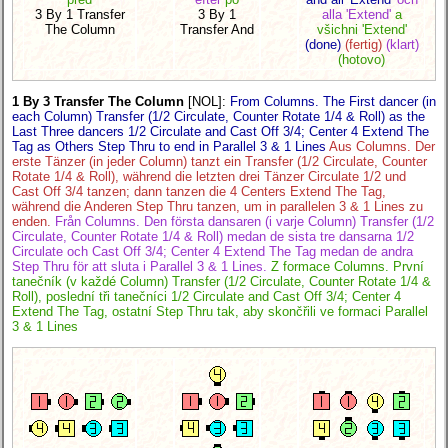
3 By 1 Transfer
3 By 1
alla 'Extend'
a
The Column
Transfer And
všichni 'Extend'
(done)
(fertig)
(klart)
(hotovo)
1 By 3 Transfer The Column
[NOL]
:
From Columns. The First dancer (in
each Column) Transfer (1/2 Circulate, Counter Rotate 1/4 & Roll) as the
Last Three dancers 1/2 Circulate and Cast Off 3/4; Center 4 Extend The
Tag as Others Step Thru to end in Parallel 3 & 1 Lines
Aus Columns. Der
erste Tänzer (in jeder Column) tanzt ein Transfer (1/2 Circulate, Counter
Rotate 1/4 & Roll), während die letzten drei Tänzer Circulate 1/2 und
Cast Off 3/4 tanzen; dann tanzen die 4 Centers Extend The Tag,
während die Anderen Step Thru tanzen, um in parallelen 3 & 1 Lines zu
enden.
Från Columns. Den första dansaren (i varje Column) Transfer (1/2
Circulate, Counter Rotate 1/4 & Roll) medan de sista tre dansarna 1/2
Circulate och Cast Off 3/4; Center 4 Extend The Tag medan de andra
Step Thru för att sluta i Parallel 3 & 1 Lines.
Z formace Columns. První
tanečník (v každé Column) Transfer (1/2 Circulate, Counter Rotate 1/4 &
Roll), poslední tři tanečníci 1/2 Circulate and Cast Off 3/4; Center 4
Extend The Tag, ostatní Step Thru tak, aby skončřili ve formaci Parallel
3 & 1 Lines