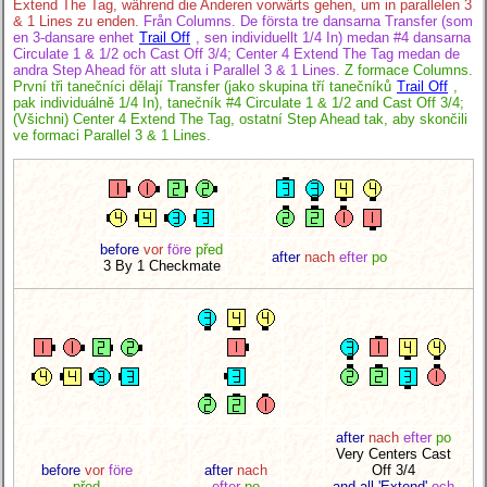
Extend The Tag, während die Anderen vorwärts gehen, um in parallelen 3
& 1 Lines zu enden.
Från Columns. De första tre dansarna Transfer (som
en 3-dansare enhet
Trail Off
, sen individuellt 1/4 In) medan #4 dansarna
Circulate 1 & 1/2 och Cast Off 3/4; Center 4 Extend The Tag medan de
andra Step Ahead för att sluta i Parallel 3 & 1 Lines.
Z formace Columns.
První tři tanečníci dělají Transfer (jako skupina tří tanečníků
Trail Off
,
pak individuálně 1/4 In), tanečník #4 Circulate 1 & 1/2 and Cast Off 3/4;
(Všichni) Center 4 Extend The Tag, ostatní Step Ahead tak, aby skončili
ve formaci Parallel 3 & 1 Lines.
before
vor
före
před
after
nach
efter
po
3 By 1 Checkmate
after
nach
efter
po
Very Centers Cast
before
vor
före
after
nach
Off 3/4
před
efter
po
and all 'Extend'
och