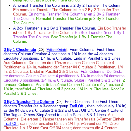
dělají jednu část a poslední dva druhou.
A normal Transfer The Column is a 2 By 2 Transfer The Column.
Ein normales Transfer The Column ist ein 2 By 2 Transfer The
Column.
En normal Transfer The Column är en 2 By 2 Transfer
The Column.
Normální Transfer The Column je 2 By 2 Transfer
The Column.
A Box Transfer is a 1 By 1 Transfer The Column.
Ein Box Transfer
ist ein 1 By 1 Transfer The Column.
En Box Transfer är en 1 By 1
Transfer The Column.
Box Transfer je 1 By 1 Transfer The
Column.
3 By 1 Checkmate
[C2]
:
From Columns. First Three
(
Willard Orlich
)
dancers Column Circulate 4 positions & 1/4 In as the #4 dancers
Circulate 3 positions, 1/4 In, & Circulate. Ends in Parallel 3 & 1 Lines.
Aus Columns. Die ersten drei Tänzer machen Column Circulate 4
Positionen & 1/4 In, während der Tänzer #4 Circulate 3 Positionen, 1/4
In, & Circulate. Endet in Parallel 3 & 1 Lines.
Från Columns. De första
tre dansarna Column Circulate 4 positioner & 1/4 In medan #4 dansarna
Circulate 3 positioner, 1/4 In, & Circulate. Slutar i Parallel 3 & 1 Lines.
Z
formace Columns. První tři tanečníci Column Circulate o čtyři pozice &
1/4 In, tanečníci #4 Circulate o tři 3 pozice, 1/4 In, & Circulate. Končí v
Parallel 3 & 1 Lines.
3 By 1 Transfer The Column
[C2]
:
From Columns. The First Three
dancers Transfer (as a 3-dancer group
Trail Off
, then individually 1/4 In)
as the #4 dancers Circulate 1 & 1/2 and Cast Off 3/4; Center 4 Extend
The Tag as Others Step Ahead to end in Parallel 3 & 1 Lines.
Aus
Columns. Die ersten 3 Tänzer tanzen ein Transfer (als 3-Tänzer Einheit
Trail Off
, dann jeder einzelne für sich 1/4 In), während der #4 Tänzer
Circulate 1 & 1/2 und Cast Off 3/4 tanzt; dann tanzen die 4 Centers