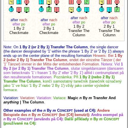
after
nach
after
nach
after
nach
after
nach
efter
po
efter
po
efter
po
efter
po
1 By 2
2 By 1
1 By 2
2 By 1
Transfer The
Transfer The
Checkmate
Checkmate
Column
Column
Note: On
1 By 2 (or 2 By 1) Transfer The Column
, the single dancer
(the dancer designated by '1' within the phrase '1 By 2' or '2 By 1') always
ends up on the center plane of the resulting formation
Hinweis: Bei
1 By
2 (oder 2 By 1) Transfer The Column
, endet der einzelne Tänzer ( der
'1' Tänzer) immer in der Mitte der entstehenden Formation.
Notera: Vid
1
By 2 (or 2 By 1) Transfer The Column
, slutar singeldansaren (dansaren
som betecknats '1' i frasen '1 By 2' eller '2 By 1') alltid i centrumplanet på
den resulterande formationen.
Poznámka: Při
1 By 2 (nebo 2 By 1)
Transfer The Column
, končí samostatný tanečník (tanečník označený
jako '1' ve frázi '1 By 2' nebo '2 By 1') vždy jako center výsledné
formace.
Variation:
Variation:
Variation:
Variace:
Magic
n
By
m
Transfer And
anything
| The Column
.
Other examples of the
n
By
m
C
(used at C4):
Andere
ONCEPT
Beispiele des
n
By
m
C
(bei [C4] benutzt):
Andra exempel på
ONCEPT
n
By
m
C
(används på C4):
Další příklady
n
By
m
C
ONCEPT
ONCEPT
(používané na C4):