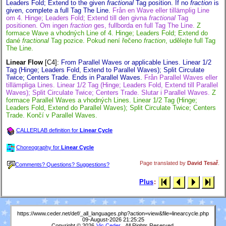
Leaders Fold; Extend to the given
fractional
Tag position. If no
fraction
is
given, complete a full Tag The Line.
Från en Wave eller tillämplig Line
om 4. Hinge; Leaders Fold; Extend till den givna
fractional
Tag
positionen. Om ingen
fraction
ges, fullborda en full Tag The Line.
Z
formace Wave a vhodných Line of 4. Hinge; Leaders Fold; Extend do
dané
fractional
Tag pozice. Pokud není řečeno
fraction
, udělejte full Tag
The Line.
Linear Flow
[C4]
:
From Parallel Waves or applicable Lines. Linear 1/2
Tag (Hinge; Leaders Fold, Extend to Parallel Waves); Split Circulate
Twice; Centers Trade. Ends in Parallel Waves.
Från Parallel Waves eller
tillämpliga Lines. Linear 1/2 Tag (Hinge; Leaders Fold, Extend till Parallel
Waves); Split Circulate Twice; Centers Trade. Slutar i Parallel Waves.
Z
formace Parallel Waves a vhodných Lines. Linear 1/2 Tag (Hinge;
Leaders Fold, Extend do Parallel Waves); Split Circulate Twice; Centers
Trade. Končí v Parallel Waves.
CALLERLAB definition for
Linear Cycle
Choreography for
Linear Cycle
Page translated by
David Tesař
.
Comments? Questions? Suggestions?
Plus
:
https://www.ceder.net/def/_all_languages.php?action=view&file=linearcycle.php
09-August-2026 21:25:25
Copyright © 2026
Vic Ceder
. All Rights Reserved.