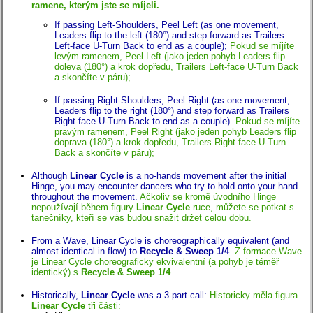
ramene, kterým jste se míjeli.
If passing Left-Shoulders, Peel Left (as one movement,
Leaders flip to the left (180°) and step forward as Trailers
Left-face U-Turn Back to end as a couple);
Pokud se míjíte
levým ramenem, Peel Left (jako jeden pohyb Leaders flip
doleva (180°) a krok dopředu, Trailers Left-face U-Turn Back
a skončíte v páru);
If passing Right-Shoulders, Peel Right (as one movement,
Leaders flip to the right (180°) and step forward as Trailers
Right-face U-Turn Back to end as a couple).
Pokud se míjíte
pravým ramenem, Peel Right (jako jeden pohyb Leaders flip
doprava (180°) a krok dopředu, Trailers Right-face U-Turn
Back a skončíte v páru);
Although
Linear Cycle
is a no-hands movement after the initial
Hinge, you may encounter dancers who try to hold onto your hand
throughout the movement.
Ačkoliv se kromě úvodního Hinge
nepoužívají během figury
Linear Cycle
ruce, můžete se potkat s
tanečníky, kteří se vás budou snažit držet celou dobu.
From a Wave, Linear Cycle is choreographically equivalent (and
almost identical in flow) to
Recycle & Sweep 1/4
.
Z formace Wave
je Linear Cycle choreograficky ekvivalentní (a pohyb je téměř
identický) s
Recycle & Sweep 1/4
.
Historically,
Linear Cycle
was a 3-part call:
Historicky měla figura
Linear Cycle
tři části: