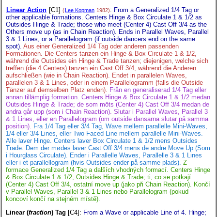
Linear Action
[C1]
:
From a Generalized 1/4 Tag or
(
Lee Kopman
1982)
other applicable formations. Centers Hinge & Box Circulate 1 & 1/2 as
Outsides Hinge & Trade; those who meet (Center 4) Cast Off 3/4 as the
Others move up (as in Chain Reaction). Ends in Parallel Waves, Parallel
3 & 1 Lines, or a Parallelogram (if outside dancers end on the same
spot).
Aus einer Generalized 1/4 Tag oder anderen passenden
Formationen. Die Centers tanzen ein Hinge & Box Circulate 1 & 1/2,
während die Outsides ein Hinge & Trade tanzen; diejenigen, welche sich
treffen (die 4 Centers) tanzen ein Cast Off 3/4, während die Anderen
aufschließen (wie in Chain Reaction). Endet in parallelen Waves,
parallelen 3 & 1 Lines, oder in einem Parallelogramm (falls die Outside
Tänzer auf demselben Platz enden).
Från en generaliserad 1/4 Tag eller
annan tillämplig formation. Centers Hinge & Box Circulate 1 & 1/2 medan
Outsides Hinge & Trade; de som möts (Center 4) Cast Off 3/4 medan de
andra går upp (som i Chain Reaction). Slutar i Parallel Waves, Parallel 3
& 1 Lines, eller en Parallelogram (om outside dansarna slutar på samma
position).
Fra 1/4 Tag eller 3/4 Tag, Wave mellem parallelle Mini-Waves,
1/4 eller 3/4 Lines, eller Two Faced Line mellem parallelle Mini-Waves.
Alle laver Hinge. Centers laver Box Circulate 1 & 1/2 mens Outsides
Trade. Dem der mødes laver Cast Off 3/4 mens de andre Move Up (Som
i Hourglass Circulate). Ender i Parallelle Waves, Parallelle 3 & 1 Lines
eller i et parallellogram (hvis Outsides ender på samme plads).
Z
formace Generalized 1/4 Tag a dalších vhodných formací. Centers Hinge
& Box Circulate 1 & 1/2, Outsides Hinge & Trade; ti, co se potkají
(Center 4) Cast Off 3/4, ostatní move up (jako při Chain Reaction). Končí
v Parallel Waves, Parallel 3 & 1 Lines nebo Parallelogram (pokud
koncoví končí na stejném místě).
Linear (
fraction
) Tag
[C4]
:
From a Wave or applicable Line of 4. Hinge;