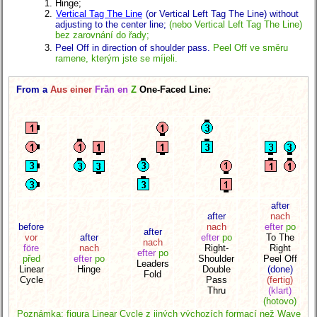
Hinge;
Vertical Tag The Line
(or Vertical Left Tag The Line) without
adjusting to the center line;
(nebo Vertical Left Tag The Line)
bez zarovnání do řady;
Peel Off in direction of shoulder pass.
Peel Off ve směru
ramene, kterým jste se míjeli.
From a
Aus einer
Från en
Z
One-Faced Line:
after
after
nach
before
nach
efter
po
after
vor
after
efter
po
To The
nach
före
nach
Right-
Right
efter
po
před
efter
po
Shoulder
Peel Off
Leaders
Linear
Hinge
Double
(done)
Fold
Cycle
Pass
(fertig)
Thru
(klart)
(hotovo)
Poznámka: figura Linear Cycle z jiných výchozích formací než Wave