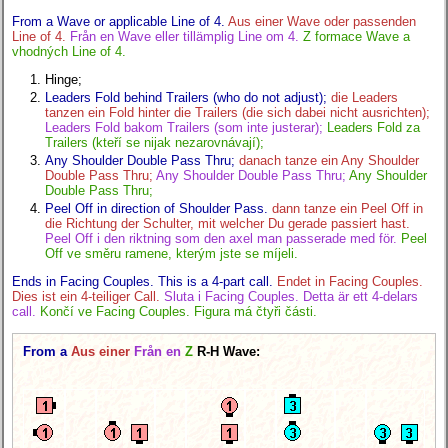
From a Wave or applicable Line of 4.
Aus einer Wave oder passenden
Line of 4.
Från en Wave eller tillämplig Line om 4.
Z formace Wave a
vhodných Line of 4.
Hinge;
Leaders Fold behind Trailers (who do not adjust);
die Leaders
tanzen ein Fold hinter die Trailers (die sich dabei nicht ausrichten);
Leaders Fold bakom Trailers (som inte justerar);
Leaders Fold za
Trailers (kteří se nijak nezarovnávají);
Any Shoulder Double Pass Thru;
danach tanze ein Any Shoulder
Double Pass Thru;
Any Shoulder Double Pass Thru;
Any Shoulder
Double Pass Thru;
Peel Off in direction of Shoulder Pass.
dann tanze ein Peel Off in
die Richtung der Schulter, mit welcher Du gerade passiert hast.
Peel Off i den riktning som den axel man passerade med för.
Peel
Off ve směru ramene, kterým jste se míjeli.
Ends in Facing Couples. This is a 4-part call.
Endet in Facing Couples.
Dies ist ein 4-teiliger Call.
Sluta i Facing Couples. Detta är ett 4-delars
call.
Končí ve Facing Couples. Figura má čtyři části.
From a
Aus einer
Från en
Z
R-H Wave: