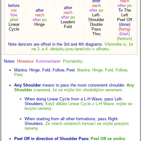
after
nach
before
nach
efter
po
after
vor
after
efter
po
To The
nach
före
nach
Left-
Left
efter
po
před
efter
po
Shoulder
Peel Off
Leaders
Linear
Hinge
Double
(done)
Fold
Cycle
Pass
(fertig)
Thru
(klart)
(hotovo)
Note dancers are offset in the 3rd and 4th diagrams.
Všimněte si, že
na 3. a 4. obrázku jsou tanečníci v offsetu.
Notes:
Hinweise:
Kommentarer:
Poznámky:
Mantra: Hinge, Fold, Follow, Peel.
Mantra: Hinge, Fold, Follow,
Peel.
Any Shoulder
means to pass the most convenient shoulder.
Any
Shoulder
znamená, že se míjíte tím vhodnějším ramenem.
When doing Linear Cycle from a L-H Wave, pass Left-
Shoulders;
Když děláte Linear Cycle z L-H Wave, míjíte se
levými rameny;
When starting from all other formations, pass Right-
Shoulders.
Ze všech ostatních formací se míjíte pravými
rameny.
Peel Off in direction of Shoulder Pass:
Peel Off ve směru