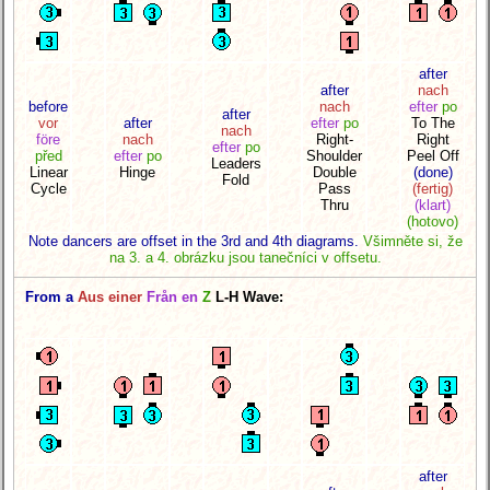
after
after
nach
before
nach
efter
po
after
vor
after
efter
po
To The
nach
före
nach
Right-
Right
efter
po
před
efter
po
Shoulder
Peel Off
Leaders
Linear
Hinge
Double
(done)
Fold
Cycle
Pass
(fertig)
Thru
(klart)
(hotovo)
Note dancers are offset in the 3rd and 4th diagrams.
Všimněte si, že
na 3. a 4. obrázku jsou tanečníci v offsetu.
From a
Aus einer
Från en
Z
L-H Wave:
after