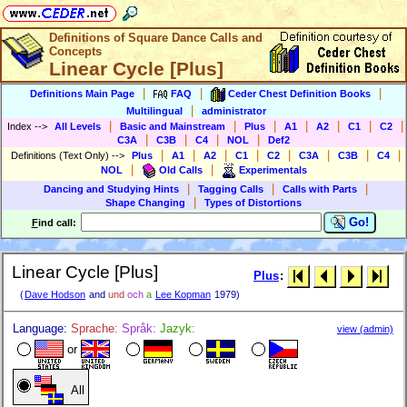
Definitions of Square Dance Calls and
Concepts
Linear Cycle [Plus]
|
|
|
Definitions Main Page
FAQ
Ceder Chest Definition Books
|
Multilingual
administrator
|
|
|
|
|
|
|
Index
-->
All Levels
Basic and Mainstream
Plus
A1
A2
C1
C2
|
|
|
|
C3A
C3B
C4
NOL
Def2
|
|
|
|
|
|
|
|
Definitions (Text Only)
-->
Plus
A1
A2
C1
C2
C3A
C3B
C4
|
|
NOL
Old Calls
Experimentals
|
|
|
Dancing and Studying Hints
Tagging Calls
Calls with Parts
|
Shape Changing
Types of Distortions
Go!
F
ind call:
Linear Cycle [Plus]
Plus
:
(
Dave Hodson
and
und
och
a
Lee Kopman
1979)
Language:
Sprache:
Språk:
Jazyk:
view (admin)
or
All