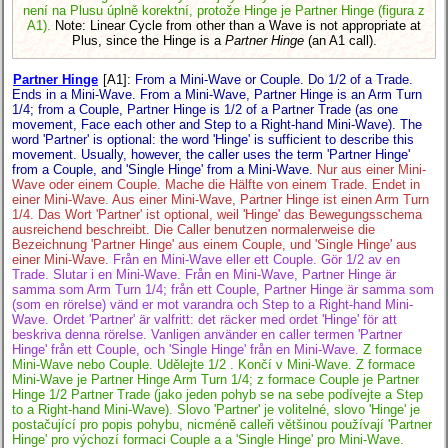
není na Plusu úplně korektní, protože Hinge je Partner Hinge (figura z
A1).
Note: Linear Cycle from other than a Wave is not appropriate at
Plus, since the Hinge is a
Partner Hinge
(an A1 call).
Partner Hinge
[A1]
:
From a Mini-Wave or Couple. Do 1/2 of a Trade.
Ends in a Mini-Wave. From a Mini-Wave, Partner Hinge is an Arm Turn
1/4; from a Couple, Partner Hinge is 1/2 of a Partner Trade (as one
movement, Face each other and Step to a Right-hand Mini-Wave). The
word 'Partner' is optional: the word 'Hinge' is sufficient to describe this
movement. Usually, however, the caller uses the term 'Partner Hinge'
from a Couple, and 'Single Hinge' from a Mini-Wave.
Nur aus einer Mini-
Wave oder einem Couple. Mache die Hälfte von einem Trade. Endet in
einer Mini-Wave. Aus einer Mini-Wave, Partner Hinge ist einen Arm Turn
1/4. Das Wort 'Partner' ist optional, weil 'Hinge' das Bewegungsschema
ausreichend beschreibt. Die Caller benutzen normalerweise die
Bezeichnung 'Partner Hinge' aus einem Couple, und 'Single Hinge' aus
einer Mini-Wave.
Från en Mini-Wave eller ett Couple. Gör 1/2 av en
Trade. Slutar i en Mini-Wave. Från en Mini-Wave, Partner Hinge är
samma som Arm Turn 1/4; från ett Couple, Partner Hinge är samma som
(som en rörelse) vänd er mot varandra och Step to a Right-hand Mini-
Wave. Ordet 'Partner' är valfritt: det räcker med ordet 'Hinge' för att
beskriva denna rörelse. Vanligen använder en caller termen 'Partner
Hinge' från ett Couple, och 'Single Hinge' från en Mini-Wave.
Z formace
Mini-Wave nebo Couple. Udělejte 1/2 . Končí v Mini-Wave. Z formace
Mini-Wave je Partner Hinge Arm Turn 1/4; z formace Couple je Partner
Hinge 1/2 Partner Trade (jako jeden pohyb se na sebe podívejte a Step
to a Right-hand Mini-Wave). Slovo 'Partner' je volitelné, slovo 'Hinge' je
postačující pro popis pohybu, nicméně calleři většinou používají 'Partner
Hinge' pro výchozí formaci Couple a a 'Single Hinge' pro Mini-Wave.