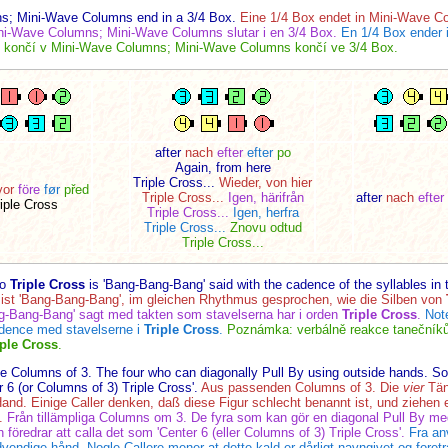
s; Mini-Wave Columns end in a 3/4 Box.
Eine 1/4 Box endet in Mini-Wave C
ini-Wave Columns; Mini-Wave Columns slutar i en 3/4 Box.
En 1/4 Box ender
 končí v Mini-Wave Columns; Mini-Wave Columns končí ve 3/4 Box.
after
nach
efter
efter
po
Again, from here
Triple Cross...
Wieder, von hier
vor
före
før
před
Triple Cross...
Igen, härifrån
after
nach
efter
iple Cross
Triple Cross...
Igen, herfra
Triple Cross...
Znovu odtud
Triple Cross...
to
Triple Cross
is 'Bang-Bang-Bang' said with the cadence of the syllables in
ist 'Bang-Bang-Bang', im gleichen Rhythmus gesprochen, wie die Silben von
g-Bang-Bang' sagt med takten som stavelserna har i orden
Triple Cross
.
Not
adence med stavelserne i
Triple Cross
.
Poznámka: verbálně reakce tanečník
iple Cross
.
e Columns of 3. The four who can diagonally Pull By using outside hands. Some
r 6 (or Columns of 3) Triple Cross'.
Aus passenden Columns of 3. Die
vier
Tän
and. Einige Caller denken, daß diese Figur schlecht benannt ist, und ziehen es
.
Från tillämpliga Columns om 3. De fyra som kan gör en diagonal Pull By med
h föredrar att calla det som 'Center 6 (eller Columns of 3) Triple Cross'.
Fra an
endige hånd. Nogle Callere mener at dette kald er dårligt navngivet og foretr