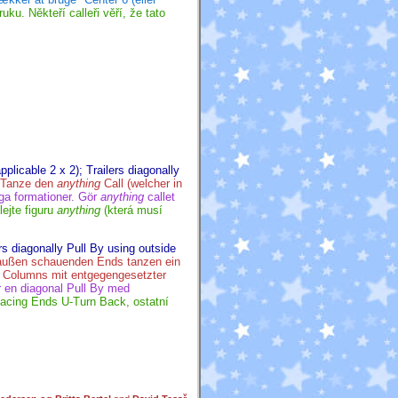
ku. Někteří calleři věří, že tato
plicable 2 x 2); Trailers diagonally
 Tanze den
anything
Call (welcher in
iga formationer. Gör
anything
callet
ejte figuru
anything
(která musí
s diagonally Pull By using outside
außen schauenden Ends tanzen ein
 Columns mit entgegengesetzter
r en diagonal Pull By med
acing Ends U-Turn Back, ostatní