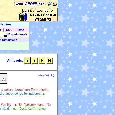
istrator
|
|
4
NOL
Def2
|
Experimentals
f Distortions
All levels
:
view (admin)
All
r anderen passenden Formationen.
dre anvendelige formationer.
Z
 Pull By mit der
äußeren
Hand.
De
e hånd.
Těch šest, kteří mohou,