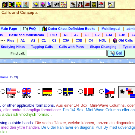
e Calls and Concepts
|
|
|
|
s Main Page
FAQ
Ceder Chest Definition Books
Multilingual
admin
|
|
|
|
|
|
|
|
|
ls
Basic and Mainstream
Plus
A1
A2
C1
C2
C3A
C3B
C
|
|
|
|
|
|
|
|
|
)
-->
Plus
A1
A2
C1
C2
C3A
C3B
C4
NOL
Old Calls
|
|
|
|
 Studying Hints
Tagging Calls
Calls with Parts
Shape Changing
Types o
Go!
F
ind call:
lliams
1973)
or
or other applicable formations.
Aus einer 1/4 Box, Mini-Wave Columns, ode
eller andra tillämpliga formationer.
Fra 1/4 Box, Mini-Wave Columns eller an
 a dalších vhodných formací.
using outside hands.
Die sechs Tänzer, welche können, tanzen ein diagonales
 med den yttre handen.
De 6 der kan laver en diagonal Pull By med udvendig
ruku.