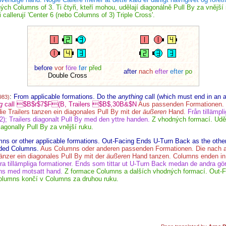
ch Columns of 3. Ti čtyři, kteří mohou, udělají diagonálně Pull By za vnější ru
 callerují 'Center 6 (nebo Columns of 3) Triple Cross'.
before
vor
före
før
před
after
nach
efter
efter
po
Double Cross
:
From applicable formations. Do the
anything
call (which must end in an ap
983)
g
call $B$r$7$F(B, Trailers $B$,30B&$N
Aus passenden Formationen.
e Trailers tanzen ein diagonales Pull By mit der
äußeren
Hand.
Från tillämpl
x 2); Trailers diagonalt Pull By med den yttre handen.
Z vhodných formací. Uděl
iagonally Pull By za vnější ruku.
s or other applicable formations. Out-Facing Ends U-Turn Back as the other
nded Columns.
Aus Columns oder anderen passenden Formationen. Die nach 
nzer ein diagonales Pull By mit der
äußeren
Hand tanzen. Columns enden in
ra tillämpliga formationer. Ends som tittar ut U-Turn Back medan de andra gö
mns med motsatt hand.
Z formace Columns a dalších vhodných formací. Out-F
Columns končí v Columns za druhou ruku.