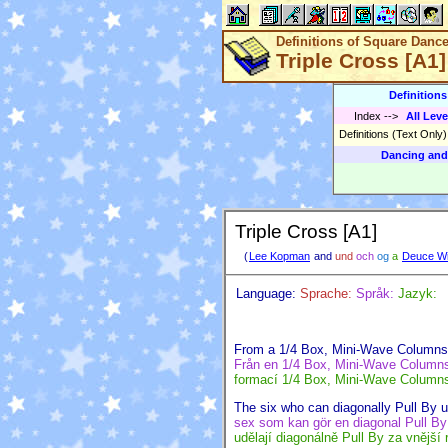
Definitions of Square Danc
Triple Cross [A1]
Definition
Index
-->
All Leve
Definitions (Text Only
Dancing and
Triple Cross [A1]
(
Lee Kopman
and
und
och
og
a
Deuce Wi
Language:
Sprache:
Språk:
Jazyk:
From a 1/4 Box, Mini-Wave Columns, 
Från en 1/4 Box, Mini-Wave Columns, 
formací 1/4 Box, Mini-Wave Columns
The six who can diagonally Pull By 
sex som kan gör en diagonal Pull By
udělají diagonálně Pull By za vnější 