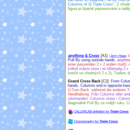
Columns of 3) Triple Cross".
Z vhodný
figura je špatně pojmenovaná a raději
anything
& Cross
[A1]
(
Jerry Haag
1
Pull By using outside hands.
anythin
einer passenden 2 x 2 enden muß); di
(vilket måste sluta i en tillämplig 2 
končit ve vhodných 2 x 2); Trailers d
Grand Cross Back
[C2]
:
From Column
hands. Columns end in opposite-ha
U-Turn Back, während die anderen Tä
Handhaltung.
Från Columns eller and
ytterhanden. Columns slutar i Colu
diagonálně Pull By za vnější ruku. 
CALLERLAB definition for
Triple Cross
Choreography for
Triple Cross