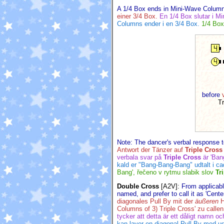
A 1/4 Box ends in Mini-Wave Column
einer 3/4 Box.
En 1/4 Box slutar i M
Columns ender i en 3/4 Box.
1/4 Box
before
Tr
Note: The dancer's verbal response 
Antwort der Tänzer auf
Triple Cross
verbala svar på
Triple Cross
är 'Ban
kald er "Bang-Bang-Bang" udtalt i c
Bang', řečeno v rytmu slabik slov
Tr
Double Cross
[A2V]
:
From applicabl
named, and prefer to call it as 'Cente
diagonales Pull By mit der
äußeren
H
Columns of 3) Triple Cross' zu callen
tycker att detta är ett dåligt namn oc
kan laver en diagonal Pull By med udv