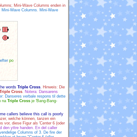
olumns; Mini-Wave Columns enden in
 i Mini-Wave Columns. Mini-Wave
efter
po
 the words
Triple Cross
.
Hinweis: Die
Triple Cross
.
Notera: Dansarens
er: Danseres verbale respons til dette
ů na
Triple Cross
je 'Bang-Bang-
 callers believe this call is poorly
zer, welche können, tanzen ein
 vor, diese Figur als 'Center 6 (oder
 den yttre handen. En del caller
vendelige Columns of 3. De fire der
ækker at bruge "Center 6 (eller