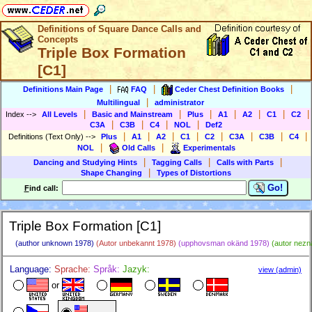
Definitions of Square Dance Calls and
Concepts
Triple Box Formation
[C1]
|
|
|
Definitions Main Page
FAQ
Ceder Chest Definition Books
|
Multilingual
administrator
|
|
|
|
|
|
|
Index
-->
All Levels
Basic and Mainstream
Plus
A1
A2
C1
C2
|
|
|
|
C3A
C3B
C4
NOL
Def2
|
|
|
|
|
|
|
|
Definitions (Text Only)
-->
Plus
A1
A2
C1
C2
C3A
C3B
C4
|
|
NOL
Old Calls
Experimentals
|
|
|
Dancing and Studying Hints
Tagging Calls
Calls with Parts
|
Shape Changing
Types of Distortions
Go!
F
ind call:
Triple Box Formation [C1]
(author unknown 1978)
(Autor unbekannt 1978)
(upphovsman okänd 1978)
(autor nez
Language:
Sprache:
Språk:
Jazyk:
view (admin)
or