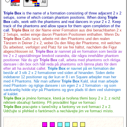
All
Triple Box
is the name of a formation consisting of three adjacent 2 x 2
setups, some of which contain phantom positions. When doing
Triple
Box
calls, work with the phantoms and real dancers in your 2 x 2. Keep
track of the phantoms and allow space for them upon completion of the
call.
Triple Box
ist der Name einer Formation aus drei benachbarten 2 x
2 Setups, wobei einige davon Phantom Positionen enthalten. Wenn Du
Triple Box
Calls tanzt, arbeite mit den Phantoms und den realen
Tänzern in Deiner 2 x 2, wobei Du den Weg der Phantome, mit welchen
Du arbeitest, verfolgst und Platz für sie frei hältst, nachdem die Figur
abgeschlossen ist.
Triple Box
är namnet på en formation som består av
tre 2 x 2 uppställningar bredvid varandra, där några innehåller phantom
positioner. När du gör
Triple Box
call, arbeta med phantoms och riktiga
dansare i din box och håll reda på phantoms och lämna plats för dem
efter att ha avslutat callet.
Triple Box
er navnet på en formation der
består af 3 stk 2 x 2 formationer ved siden af hinanden. Siden dette
indebærer 12 positioner og der kun er 8 i en Square arbejder man her
med 4 Phantoms. Når man udfører
Triple Box
Kald, skal man arbejde
med Phantom- og rigtige dansere i sin egen 2 x 2 formation - og som
sædvanlig holde styr på Phantoms og give plads til dem ved slutningen
af kaldet.
Triple Box
je jméno formace, která je tvořena třemi boxy 2 x 2, z nichž
některé obsahují fantómy. Při provádění figur ve formaci
Triple Box
pracujete s tanečníky a fantomy ve své formaci 2 x 2.
Udržujte si přehled o fantómech a nechávejte jim ve formaci místo.