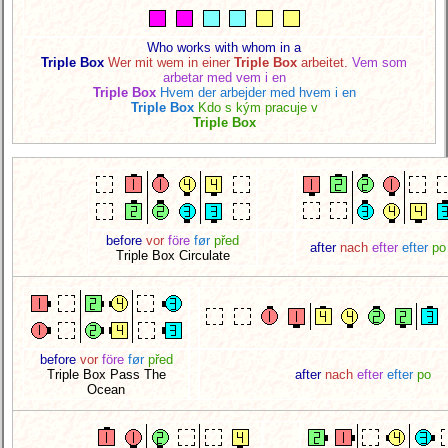
Who works with whom in a
Triple Box
Wer mit wem in einer
Triple Box
arbeitet.
Vem som
arbetar med vem i en
Triple Box
Hvem der arbejder med hvem i en
Triple Box
Kdo s kým pracuje v
Triple Box
before
vor
före
før
před
after
nach
efter
efter
po
Triple Box Circulate
before
vor
före
før
před
Triple Box Pass The
after
nach
efter
efter
po
Ocean