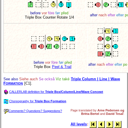
before
vor
före
før
před
after
nach
efter
efter
p
Triple Box Counter Rotate 1/4
before
vor
före
før
před
after
nach
efter
efter
po
Triple Box
Peel & Trail
See also
Siehe auch
Se också
Viz také
Triple Column | Line | Wave
F
[C1].
ORMATION
CALLERLAB definition for
Triple Box/Column/Line/Wave Concept
Choreography for
Triple Box Formation
Page translated by
Arne Pedersen og
Comments? Questions? Suggestions?
Britta Bertel
and
David Tesař
.
All levels
: