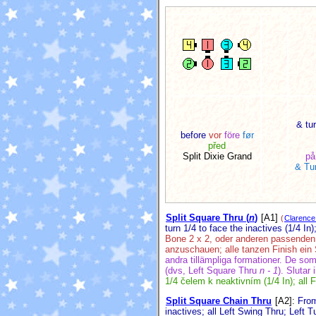
& tu
before
vor
före
før
před
Split Dixie Grand
på
& Tur
Split Square Thru (
n
)
[A1]
(
Clarence
turn 1/4 to face the inactives (1/4 In)
Bone 2 x 2, oder anderen passenden 
anzuschauen; alle tanzen Finish ein
andra tillämpliga formationer. De som 
(dvs, Left Square Thru
n - 1
).
Slutar 
1/4 čelem k neaktivním (1/4 In); all 
Split Square Chain Thru
[A2]
:
From
inactives; all Left Swing Thru; Left