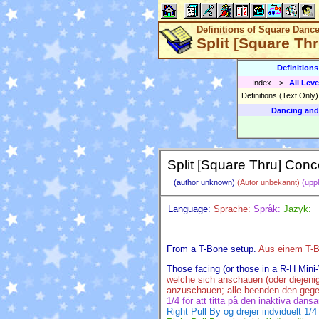
Definitions of Square Danc
Split [Square Th
Definition
Index
-->
All Leve
Definitions (Text Only
Dancing and
Split [Square Thru] Conc
(author unknown)
(Autor unbekannt)
(upp
Language:
Sprache:
Språk:
Jazyk:
From a T-Bone setup.
Aus einem T-B
Those facing (or those in a R-H Mini-W
welche sich anschauen (oder diejenig
anzuschauen; alle beenden den gege
1/4 för att titta på den inaktiva dansar
Right Pull By og drejer indviduelt 1/4