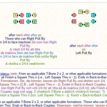
after
nach
efter
efter
po
Those who can Right Pull By
rn 1/4 to face inactives
De som kan Right
Pull By
after
nach
efter
efter
& vänd 1/4 för att titta
po
 de inaktiva
Dem der kan Right Pull By
Left Pull By
n 1/4 to face de inaktive
Kdo může Right
Pull By
& otočka o 1/4 k neaktivním
:
From an applicable T-Bone 2 x 2, or other applicable formation
 Watson
1968)
; all Finish a
Square Thru
n
(i.e., Left Square Thru
n - 1
).
Ends in Back-to-Bac
Formationen. Die, die können, tanzen ein Right Pull By und drehen sich 1/4,
Square Thru
n
(Z.B., Left Square Thru
n - 1
).
Endet in Back-to-Back Couples.
kan Right Pull By och vrid 1/4 för att titta på de inaktiva (1/4 In); alla Finish
i Couples rygg mot rygg.
Z vhodných T-Bone a dalších vhodných formací. Ti, 
Finish a
Square Thru
n
(tzn. Left Square Thru
n - 1
).
Končí v Back-to-Back Cou
 an applicable T-Bone 2 x 2, or other applicable formations. Those who can Ri
 Turn Thru. Ends in Back-to-Back Couples.
Diejenigen, welche können, tanzen e