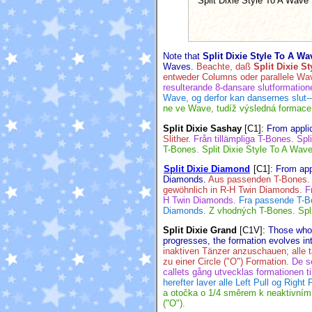
Split Dixie Style To A Wave
Note that
Split Dixie Style To A Wa
Waves.
Beachte, daß
Split Dixie S
entweder Columns oder parallele Wa
resulterande 8-dansare slutformation
Wave, og derfor kan dansernes slut-
ne ve Wave, tudíž výsledná formace
Split Dixie Sashay
[C1]
:
From applic
Slither.
Från tillämpliga T-Bones. Spli
T-Bones. Split Dixie Style To A Wave;
Split Dixie Diamond
[C1]
:
From app
Diamonds.
Aus passenden T-Bones. S
gewöhnlich in R-H Twin Diamonds.
F
H Twin Diamonds.
Fra passende T-Bo
Diamonds.
Z vhodných T-Bones. Spl
Split Dixie Grand
[C1V]
:
Those who c
progresses, the formation evolves int
inaktiven Tänzer anzuschauen; alle t
zu einer Circle ("O") Formation.
De so
callets gång utvecklas formationen til
herefter laver alle Left Pull og Right 
a otočka o 1/4 směrem k neaktivním 
("O").