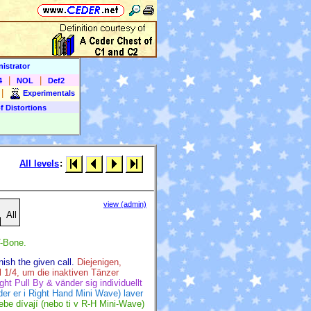
istrator
|
|
4
NOL
Def2
|
Experimentals
f Distortions
All levels
:
view (admin)
All
-Bone.
nish the given call.
Diejenigen,
l 1/4, um die inaktiven Tänzer
ht Pull By & vänder sig individuellt
e der er i Right Hand Mini Wave) laver
ebe dívají (nebo ti v R-H Mini-Wave)