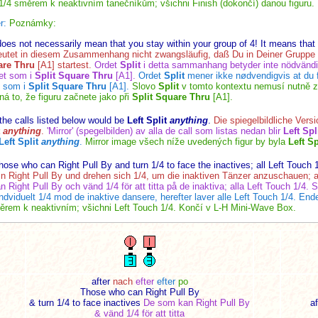
o 1/4 směrem k neaktivním tanečníkům; všichni Finish (dokončí) danou figuru.
r:
Poznámky:
does not necessarily mean that you stay within your group of 4! It means that 
utet in diesem Zusammenhang nicht zwangsläufig, daß Du in Deiner Gruppe v
are Thru
[A1] startest.
Ordet
Split
i detta sammanhang betyder inte nödvändig
let som i
Split Square Thru
[A1].
Ordet
Split
mener ikke nødvendigvis at du fo
t som i
Split Square Thru
[A1].
Slovo
Split
v tomto kontextu nemusí nutně z
á to, že figuru začnete jako při
Split Square Thru
[A1].
 the calls listed below would be
Left Split
anything
.
Die spiegelbildliche Vers
t
anything
.
'Mirror' (spegelbilden) av alla de call som listas nedan blir
Left Spl
Left Split
anything
.
Mirror image všech níže uvedených figur by byla
Left Sp
hose who can Right Pull By and turn 1/4 to face the inactives; all Left Touch 
n Right Pull By und drehen sich 1/4, um die inaktiven Tänzer anzuschauen; al
 Right Pull By och vänd 1/4 för att titta på de inaktiva; alla Left Touch 1/4. S
indviduelt 1/4 mod de inaktive dansere, herefter laver alle Left Touch 1/4. En
měrem k neaktivním; všichni Left Touch 1/4. Končí v
L-H Mini-Wave Box.
after
nach
efter
efter
po
Those who can Right Pull By
& turn 1/4 to face inactives
De som kan Right Pull By
af
& vänd 1/4 för att titta