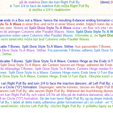
på de inaktiva
Dem der kan Right Pull By
(done)
(f
& Turn 1/4 to face de inaktive
Kdo může Right Pull By
& otočka o 1/4 k neaktivním
ve
ends in a Box not a Wave, hence the resulting 8-dancer ending formation c
tyle To A Wave
in einer Box und nicht in einer Wave endet, folglich kann die
ves sein.
Notera att
Split Dixie Style To A Wave
slutar i en Box och inte i 
en bli antingen Columns eller Parallel Waves.
Noter.
Split Dixie Style To A 
-position enten være Columns eller Parallel Waves.
Všimněte si, že
Split Dix
 osmi tanečníků může být buď Columns nebo Parallel Waves.
able T-Bones. Split Dixie Style To A Wave; Slither.
Aus passenden T-Bones. S
t Dixie Style To A Wave; Slither.
Fra passende T-Bones udføres Split Dixie St
 Slither.
licable T-Bones. Split Dixie Style To A Wave; Centers Hinge as the Ends U-
plit Dixie Style To A Wave; die Centers tanzen ein Hinge, während die Ends
rån tillämpliga T-Bones. Split Dixie Style To A Wave; Centers Hinge medan En
nes. Split Dixie Style to a Wave; Centers Hinge mens Ends laver U-Turn Ba
it Dixie Style To A Wave; Centers Hinge, Ends U-Turn Back. Obvykle končí 
an Right Pull By and turn 1/4 to face the inactive dancers; all Left Pull By; al
o a Circle ("O") formation.
Diejenigen, welche können, tanzen ein Right Pull 
anzen Left Pull By; alle tanzen Right Pull By. Während der Ausführung dieses
m kan Right Pull By och vänd 1/4 för att titta på de inaktiva dansarna; alla Le
l en Circle ("O") formation.
De der kan laver Right Pull By og og drejer indvid
Pull By. I løbet af dette kalds udførelse glider formationen ud i en cirkel - en "
tanečníkům; všichni Left Pull By; všichni Right Pull By. V průběhu figury se