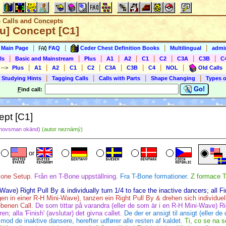
e Calls and Concepts
ru] Concept [C1]
|
|
|
|
s Main Page
FAQ
Ceder Chest Definition Books
Multilingual
admin
|
|
|
|
|
|
|
|
|
ls
Basic and Mainstream
Plus
A1
A2
C1
C2
C3A
C3B
C
|
|
|
|
|
|
|
|
|
)
-->
Plus
A1
A2
C1
C2
C3A
C3B
C4
NOL
Old Calls
|
|
|
|
 Studying Hints
Tagging Calls
Calls with Parts
Shape Changing
Types o
Go!
F
ind call:
ept [C1]
hovsman okänd)
(autor neznámý)
or
one Setup.
Från en T-Bone uppställning.
Fra T-Bone formationer.
Z formace T
ave) Right Pull By & individually turn 1/4 to face the inactive dancers; all Fi
en in einer R-H Mini-Wave), tanzen ein Right Pull By & drehen sich individuel
benen Call.
De som tittar på varandra (eller de som är i en R-H Mini-Wave) Rig
en; alla 'Finish' (avslutar) det givna callet.
De der er ansigt til ansigt (eller d
 mod de inaktive dansere, herefter udfører alle resten af kaldet.
Ti, co se na s