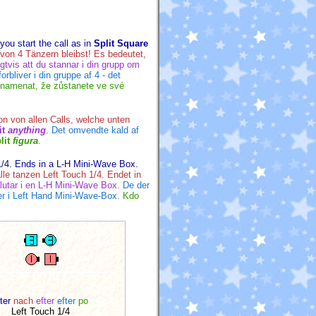
you start the call as in
Split Square
on 4 Tänzern bleibst! Es bedeutet,
tvis att du stannar i din grupp om
rbliver i din gruppe af 4 - det
namenat, že zůstanete ve své
ion von allen Calls, welche unten
it
anything
.
Det omvendte kald af
lit
figura
.
1/4. Ends in a
L-H Mini-Wave Box.
le tanzen Left Touch 1/4. Endet in
lutar i en
L-H Mini-Wave Box.
De der
der i Left Hand Mini-Wave-Box.
Kdo
ter
nach
efter
efter
po
Left Touch 1/4