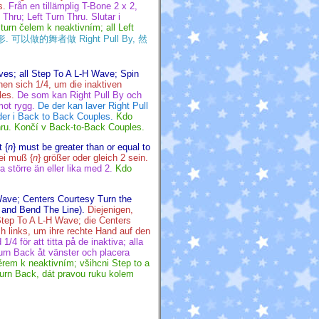
s.
Från en tillämplig T-Bone 2 x 2,
 Thru; Left Turn Thru. Slutar i
urn čelem k neaktivním; all Left
可以做的舞者做 Right Pull By, 然
ives; all Step To A L-H Wave; Spin
en sich 1/4, um die inaktiven
les.
De som kan Right Pull By och
mot rygg.
De der kan laver Right Pull
nder i Back to Back Couples.
Kdo
hru. Končí v Back-to-Back Couples.
 {
n
} must be greater than or equal to
ei muß {
n
} größer oder gleich 2 sein.
a större än eller lika med 2.
Kdo
 Wave; Centers Courtesy Turn the
 and Bend The Line).
Diejenigen,
Step To A L-H Wave; die Centers
h links, um ihre rechte Hand auf den
4 för att titta på de inaktiva; alla
urn Back åt vänster och placera
rem k neaktivním; všihcni Step to a
urn Back, dát pravou ruku kolem