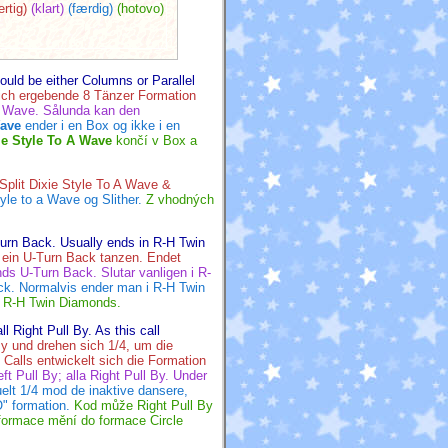
ertig)
(klart)
(færdig)
(hotovo)
ould be either Columns or Parallel
 sich ergebende 8 Tänzer Formation
en Wave. Sålunda kan den
Wave
ender i en Box og ikke i en
ie Style To A Wave
končí v Box a
plit Dixie Style To A Wave &
yle to a Wave og Slither.
Z vhodných
Turn Back. Usually ends in R-H Twin
 ein U-Turn Back tanzen. Endet
ds U-Turn Back. Slutar vanligen i R-
ck. Normalvis ender man i R-H Twin
v R-H Twin Diamonds.
l Right Pull By. As this call
By und drehen sich 1/4, um die
 Calls entwickelt sich die Formation
ft Pull By; alla Right Pull By. Under
uelt 1/4 mod de inaktive dansere,
O" formation.
Kod může Right Pull By
 formace mění do formace Circle