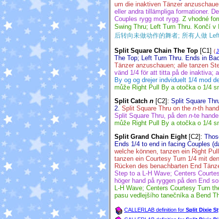
um die inaktiven Tänzer anzuschauen
eller andra tillämpliga formationer. D
Couples rygg mot rygg.
Z vhodné for
Swing Thru; Left Turn Thru. Končí v
后转向未做动作的舞者; 所有人做 Left Swing 
Split Square Chain The Top
[C1]
(
J
The Top; Left Turn Thru. Ends in Ba
Tänzer anzuschauen; alle tanzen Ste
vänd 1/4 för att titta på de inaktiva
By og og drejer indviduelt 1/4 mod de
může Right Pull By a otočka o 1/4 s
Split Catch
n
[C2]
:
Split Square Thr
2.
Split Square Thru on the
n
-th hand
Split Square Thru, på den
n
-te hande
může Right Pull By a otočka o 1/4 s
Split Grand Chain Eight
[C2]
:
Those
Ends 1/4 to end in facing Couples (
welche können, tanzen ein Right Pul
tanzen ein Courtesy Turn 1/4 mit de
Rücken des benachbarten End Tänzer
Step to a L-H Wave; Centers Courtes
höger hand på ryggen på den End so
L-H Wave; Centers Courtesy Turn the
pasu vedlejšího tanečníka a Bend Th
CALLERLAB definition for
Split Dixie S