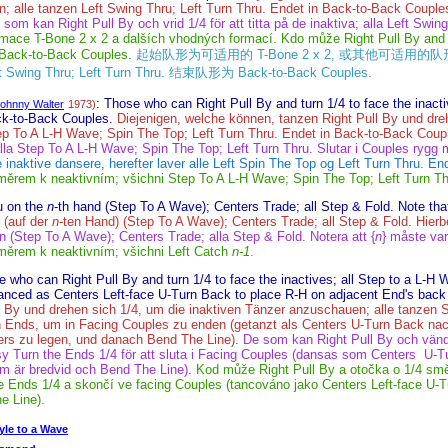
; alle tanzen Left Swing Thru; Left Turn Thru. Endet in Back-to-Back Couple
e som kan Right Pull By och vrid 1/4 för att titta på de inaktiva; alla Left Swing
mace T-Bone 2 x 2 a dalších vhodných formací. Kdo může Right Pull By and t
 Back-to-Back Couples.
起始队形为可适用的 T-Bone 2 x 2, 或其他可适用的队形. 
Thru; Left Turn Thru. 结束队形为 Back-to-Back Couples.
:
Those who can Right Pull By and turn 1/4 to face the inact
ohnny Walter
1973)
ck-to-Back Couples.
Diejenigen, welche können, tanzen Right Pull By und dreh
p To A L-H Wave; Spin The Top; Left Turn Thru. Endet in Back-to-Back Coup
; alla Step To A L-H Wave; Spin The Top; Left Turn Thru. Slutar i Couples rygg 
 inaktive dansere, herefter laver alle Left Spin The Top og Left Turn Thru. E
měrem k neaktivním; všichni Step To A L-H Wave; Spin The Top; Left Turn T
u on the
n
-th hand (Step To A Wave); Centers Trade; all Step & Fold. Note that
 (auf der
n
-ten Hand) (Step To A Wave); Centers Trade; all Step & Fold. Hierb
n (Step To A Wave); Centers Trade; alla Step & Fold. Notera att {
n
} måste var
měrem k neaktivním; všichni Left Catch
n-1
.
 who can Right Pull By and turn 1/4 to face the inactives; all Step to a L-H
danced as Centers Left-face U-Turn Back to place R-H on adjacent End's back
l By und drehen sich 1/4, um die inaktiven Tänzer anzuschauen; alle tanzen 
n Ends, um in Facing Couples zu enden (getanzt als Centers U-Turn Back nac
s zu legen, und danach Bend The Line).
De som kan Right Pull By och vänd 1/
y Turn the Ends 1/4 för att sluta i Facing Couples (dansas som Centers U-T
m är bredvid och Bend The Line).
Kod může Right Pull By a otočka o 1/4 smě
 Ends 1/4 a skončí ve facing Couples (tancováno jako Centers Left-face U-T
e Line).
tyle to a Wave