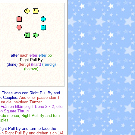
after
nach
efter
efter
po
Right Pull By
(done)
(fertig)
(klart)
(færdig)
(hotovo)
s. Those who can Right Pull By and
k Couples.
Aus einer passenden T-
 um die inaktiven Tänzer
Från en tillämplig T-Bone 2 x 2, eller
 en
Square Thru
n
kdo mohou, Right Pull By and turn
ples.
ght Pull By and turn to face the
in Right Pull By und drehen sich 1/4,