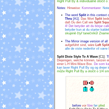
Right Pull By & individuálně otočit 
Notes:
Hinweise:
Kommentarer:
Note
The word
Split
in this context 
Thru
[A1].
Das Wort
Split
bede
daß Du den Call wie
Split Squ
4! Det betyder att du börjar cal
betyder kun at du starter kalde
skupině čtyř tanečníků! Znamen
The Mirror image version of all
aufgeführt sind, wäre
Left Spli
alle de viste nedenfor vil være
Split Dixie Style To A Wave
[C1]
:
T
Diejenigen, welche können, tanzen ei
einer L-H Mini-Wave Box.
De som kan
kan laver Right Pull By og og drejer 
může Right Pull By a otočit o 1/4 s
before
vor
före
før
před