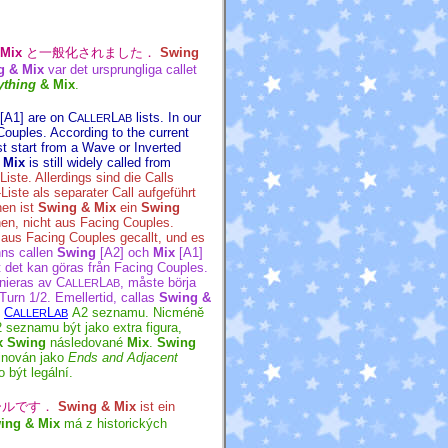
Mix
と一般化されました．
Swing
g & Mix
var det ursprungliga callet
ything
& Mix
.
[A1] are on C
L
lists. In our
ALLER
AB
Couples. According to the current
t start from a Wave or Inverted
 Mix
is still widely called from
Liste. Allerdings sind die Calls
Liste als separater Call aufgeführt
nen ist
Swing & Mix
ein
Swing
nen, nicht aus Facing Couples.
 aus Facing Couples gecallt, und es
inns callen
Swing
[A2] och
Mix
[A1]
tt det kan göras från Facing Couples.
inieras av C
L
, måste börja
ALLER
AB
urn 1/2. Emellertid, callas
Swing &
a
C
L
A2 seznamu. Nicméně
ALLER
AB
 seznamu být jako extra figura,
x
Swing
následované
Mix
.
Swing
inován jako
Ends and Adjacent
 být legální.
ールです．
Swing & Mix
ist ein
ing & Mix
má z historických