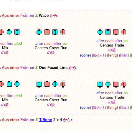
a
Aus einer
Från en
Z
Wave
から
:
after
nach
efter
po
vor
före
před
after
nach
efter
po
Centers Trade
Mix
Centers Cross Run
の後
の前
の後
(done)
(終わり)
(fertig)
(klart)
(
a
Aus einer
Från en
Z
One-Faced Line
から
:
after
nach
efter
po
vor
före
před
after
nach
efter
po
Centers Trade
Mix
Centers Cross Run
の後
の前
の後
(done)
(終わり)
(fertig)
(klart)
(
a
Aus einer
Från en
Z
T-Bone
2 x 4
から
: