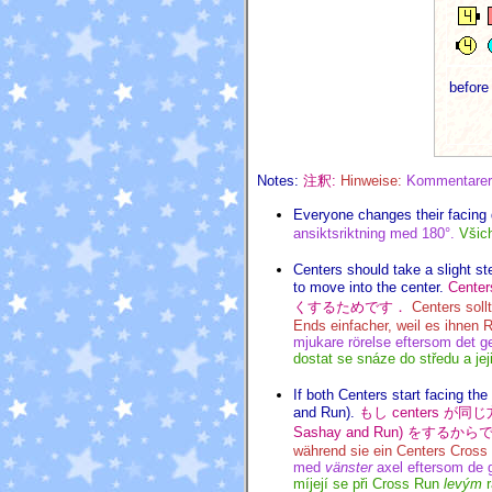
before
Notes:
注釈:
Hinweise:
Kommentare
Everyone changes their facing 
ansiktsriktning med 180°.
Všic
Centers should take a slight s
to move into the center.
Cent
くするためです．
Centers soll
Ends einfacher, weil es ihnen R
mjukare rörelse eftersom det ger
dostat se snáze do středu a jej
If both Centers start facing th
and Run).
もし centers 
Sashay and Run) をするか
während sie ein Centers Cross
med
vänster
axel eftersom de 
míjejí se při Cross Run
levým
r