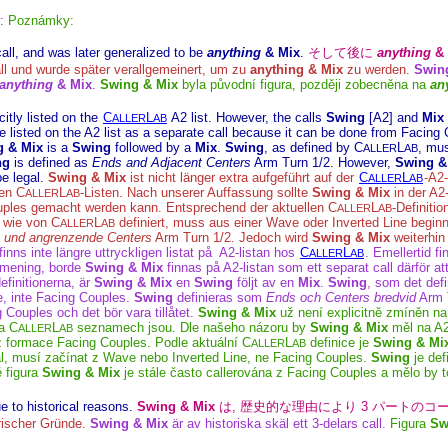
r:
Poznámky:
call, and was later generalized to be
anything
& Mix
.
そして後に
anything
& 
ll und wurde später verallgemeinert, um zu
anything & Mix
zu werden.
Swin
anything
& Mix
.
Swing & Mix
byla původní figura, později zobecněna na
an
citly listed on the
C
L
A2 list. However, the calls
Swing
[A2] and
Mix
ALLER
AB
 listed on the A2 list as a separate call because it can be done from Facing 
g & Mix
is a
Swing
followed by a
Mix
.
Swing
, as defined by C
L
, mus
ALLER
AB
ng
is defined as
Ends and Adjacent Centers
Arm Turn 1/2. However,
Swing &
e legal.
Swing & Mix
ist nicht länger extra aufgeführt auf der
C
L
-A2-
ALLER
AB
en C
L
-Listen. Nach unserer Auffassung sollte
Swing & Mix
in der A2-
ALLER
AB
uples gemacht werden kann. Entsprechend der aktuellen C
L
-Definitio
ALLER
AB
, wie von C
L
definiert, muss aus einer Wave oder Inverted Line begin
ALLER
AB
 und angrenzende Centers
Arm Turn 1/2. Jedoch wird
Swing & Mix
weiterhin
finns inte längre uttryckligen listat på A2-listan hos
C
L
. Emellertid f
ALLER
AB
r mening, borde
Swing & Mix
finnas på A2-listan som ett separat call därför a
definitionerna, är
Swing & Mix
en
Swing
följt av en
Mix
.
Swing
, som det def
e, inte Facing Couples.
Swing
definieras som
Ends och Centers bredvid
Arm T
 Couples och det bör vara tillåtet.
Swing & Mix
už není explicitně zmíněn n
a C
L
seznamech jsou. Dle našeho názoru by
Swing & Mix
měl na A2
ALLER
AB
z formace Facing Couples. Podle aktuální C
L
definice je
Swing & Mi
ALLER
AB
l, musí začínat z Wave nebo Inverted Line, ne Facing Couples.
Swing
je def
 figura
Swing & Mix
je stále často callerována z Facing Couples a mělo by to
ue to historical reasons.
Swing & Mix
は, 歴史的な理由により 3 パートのコ
orischer Gründe.
Swing & Mix
är av historiska skäl ett 3-delars call.
Figura
Sw