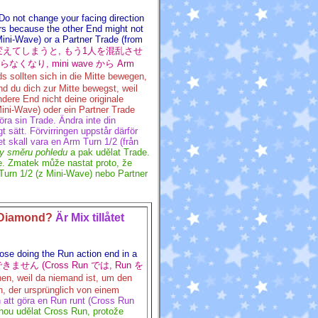
Do not change your facing direction
urs because the other End might not
Mini-Wave) or a Partner Trade (from
きを変えてしまうと, もう1人を混乱させ
り, mini wave から Arm
ds sollten sich in die Mitte bewegen,
 du dich zur Mitte bewegst, weil
ndere End nicht deine originale
Mini-Wave) oder ein Partner Trade
ra sin Trade. Ändra inte din
gt sätt. Förvirringen uppstår därför
t skall vara en Arm Turn 1/2 (från
y směru pohledu
a pak udělat Trade.
e. Zmatek může nastat proto, že
Turn 1/2 (z Mini-Wave) nebo Partner
m Diamond?
Är Mix tillåtet
ose doing the Run action end in a
せん (Cross Run では, Run を
en, weil da niemand ist, um den
n, der ursprünglich von einem
n att göra en Run runt (Cross Run
ou udělat Cross Run, protože