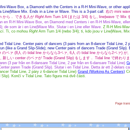
ini-Wave Box, a Diamond with the Centers in a R-H Mini-Wave, or other appl
a Line|Wave Mix. Ends in a Line or Wave. This is a 3-part call.
右の mini wave
tion から． できる人が
Right
Arm Turn 1/4 (または 3/4) をし, line|wave で 
ån en R-H Mini-Wave Box, en Diamond med Centers i en R-H Mini-Wave, eller a
4); de som är i en Line|Wave Mix. Slutar i en Line eller Wave.
Z R-H Mini-Wav
cí. Ti, co mohou
Right
Arm Turn 1/4 (nebo 3/4); ti, kdo jsou v Line|Wave, Mi
d Tidal Line. Center pairs of dancers (3 pairs from an
8-dancer
Tidal Line, 2 
n (like a Grand Slip-Slide); new Center pairs of dancers Trade (Grand Slip). En
er のペァ (
8人
の tidal line からなら3ペァ,
6人
の tidal line からなら2ペァ) が,
) をし, 新しい center のペァが Trade (Grand Slip) をします． Tidal lin
aren (3 par från en
8-dansare
Tidal Line, 2 par från en
6-dansare
Tidal Line)
G
nter paren Trade (Grand Slip). Slutar i en Tidal Line. Detta är ett 2-delars cal
ancer
Tidal Line, 2 páry z
6-dancer
Tidal Line)
Grand (Working As Centers)
Cr
Slip). Končí v Tidal Line. Tato figura má dvě části.
Page tran