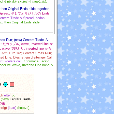
vodně nějaký
skutečný tanečník
).
then Original Ends slide together
 & Spread; そしてオリジナルの Ends
Centers Trade & Spread; sedan
d; then Original Ends slide
ross Run; (new) Centers Trade. A
カップル, wave, inverted line か
wave で終わり, inverted line から
. Arm Turn 1/2; Centers Cross Run;
Line. Dies ist ein dreiteiliger Call.
t 3-delars call.
Z formace Facing
ončí ve Wave, Inverted Line končí v
ch
efter
po
(new)
Centers Trade
の後
ertig)
(klart)
(hotovo)