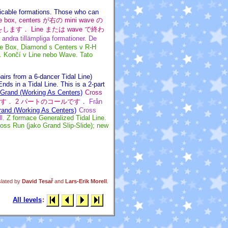
icable formations. Those who can
 box, centers が右の mini wave の
Mix をします． Line または wave で終わ
ndra tillämpliga formationer. De
e Box, Diamond s Centers v R-H
x. Končí v Line nebo Wave. Tato
pairs from a
6-dancer
Tidal Line)
ds in a Tidal Line. This is a 2-part
Grand (Working As Centers)
Cross
e で終わります． 2 パートのコールです．
Från
rand (Working As Centers)
Cross
l.
Z formace Generalized Tidal Line.
oss Run (jako Grand Slip-Slide); new
slated by
David Tesař
and
Lars-Erik Morell
.
All levels
: