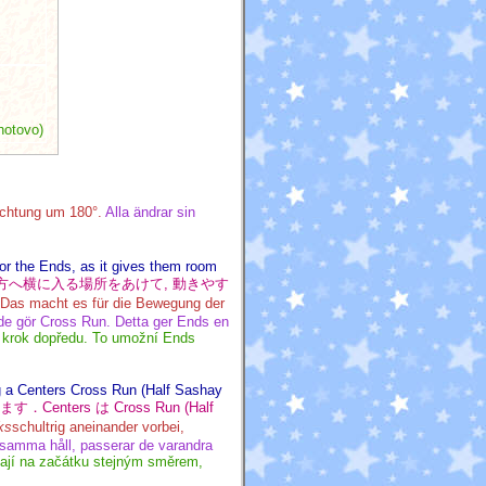
hotovo)
ichtung um 180°.
Alla ändrar sin
or the Ends, as it gives them room
ter の方へ横に入る場所をあけて, 動きやす
. Das macht es für die Bewegung der
n de gör Cross Run. Detta ger Ends en
ý krok dopředu. To umožní Ends
ng a Centers Cross Run (Half Sashay
Centers は Cross Run (Half
nks
schultrig aneinander vorbei,
 samma håll, passerar de varandra
vají na začátku stejným směrem,