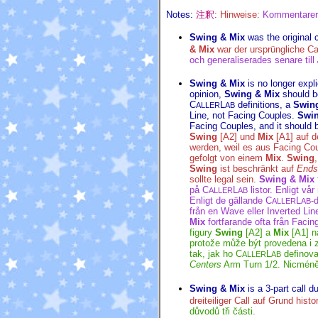
Notes:
注釈:
Hinweise:
Kommentare
Swing & Mix
was the original 
& Mix
war der ursprüngliche Ca
och generaliserades senare till
Swing & Mix
is no longer expli
opinion,
Swing & Mix
should be
C
L
definitions, a
Swin
ALLER
AB
Line, not Facing Couples.
Swi
Facing Couples, and it should b
Swing
[A2] und
Mix
[A1] auf d
werden, weil es aus Facing Co
gefolgt von einem
Mix
.
Swing
Swing
ist beschränkt auf
Ends
sollte legal sein.
Swing & Mix
på C
L
listor. Enligt vå
ALLER
AB
Enligt de gällande C
L
-
ALLER
AB
från en Wave eller Inverted Lin
Mix
fortfarande ofta från Facing
figury
Swing
[A2] a
Mix
[A1] n
protože může být provedena i 
tak, jak ho C
L
definova
ALLER
AB
Centers
Arm Turn 1/2. Nicméně
Swing & Mix
is a 3-part call d
dreiteiliger Call auf Grund hist
důvodů tři části.