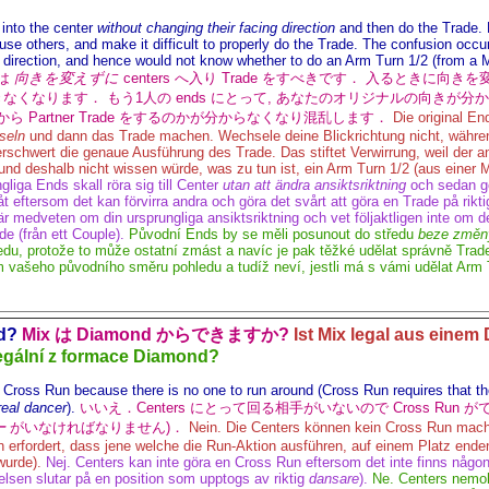
into the center
without changing their facing direction
and then do the Trade. 
use others, and make it difficult to properly do the Trade. The confusion occ
ng direction, and hence would not know whether to do an Arm Turn 1/2 (from a 
 は
向きを変えずに
centers へ入り Trade をすべきです． 入るときに向
きなくなります． もう1人の ends にとって, あなたのオリジナルの向きが分からなくな
プルから Partner Trade をするのかが分からなくなり混乱します．
Die original En
seln
und dann das Trade machen. Wechsele deine Blickrichtung nicht, während
s erschwert die genaue Ausführung des Trade. Das stiftet Verwirrung, weil der a
und deshalb nicht wissen würde, was zu tun ist, ein Arm Turn 1/2 (aus einer 
gliga Ends skall röra sig till Center
utan att ändra ansiktsriktning
och sedan gö
nåt eftersom det kan förvirra andra och göra det svårt att göra en Trade på rikti
r medveten om din ursprungliga ansiktsriktning och vet följaktligen inte om de
de (från ett Couple).
Původní Ends by se měli posunout do středu
beze změn
du, protože to může ostatní zmást a navíc je pak těžké udělat správně Trad
 vašeho původního směru pohledu a tudíž neví, jestli má s vámi udělat Arm 
nd?
Mix は Diamond からできますか?
Ist Mix legal aus eine
legální z formace Diamond?
 Cross Run because there is no one to run around (Cross Run requires that th
real dancer
).
いいえ．Centers にとって回る相手がいないので Cross Run ができま
ー
がいなければなりません)．
Nein. Die Centers können kein Cross Run mach
 erfordert, dass jene welche die Run-Aktion ausführen, auf einem Platz ende
urde).
Nej. Centers kan inte göra en Cross Run eftersom det inte finns någo
elsen slutar på en position som upptogs av riktig
dansare
).
Ne. Centers nemoh