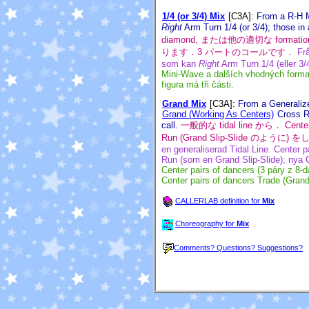
1/4 (or 3/4) Mix
[C3A]
:
From a R-H M
Right
Arm Turn 1/4 (or 3/4); those in 
diamond, または他の適切な forma
ります．3 パートのコールです．
Fr
som kan
Right
Arm Turn 1/4 (eller 3/
Mini-Wave a dalších vhodných forma
figura má tři části.
Grand Mix
[C3A]
:
From a Generalize
Grand (Working As Centers)
Cross Ru
call.
一般的な tidal line から． Cent
Run (Grand Slip-Slide のように
en generaliserad Tidal Line. Center p
Run (som en Grand Slip-Slide); nya Ce
Center pairs of dancers (3 páry z
8-d
Center pairs of dancers Trade (Grand 
CALLERLAB definition for
Mix
Choreography for
Mix
Comments? Questions? Suggestions?