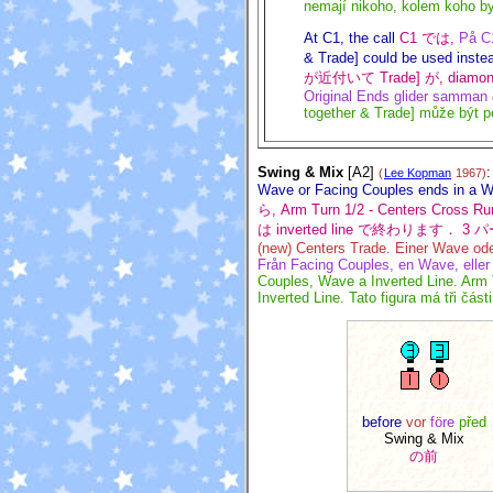
nemají nikoho, kolem koho by 
At C1, the call
C1 では,
På C1
& Trade] could be used instea
が近付いて Trade] が, diam
Original Ends glider samman 
together & Trade] může být 
Swing & Mix
[A2]
(
Lee Kopman
1967)
Wave or Facing Couples ends in a Wav
ら, Arm Turn 1/2 - Centers C
は inverted line で終わります．
(new) Centers Trade. Einer Wave oder 
Från Facing Couples, en Wave, eller 
Couples, Wave a Inverted Line. Arm 
Inverted Line. Tato figura má tři části
before
vor
före
před
Swing & Mix
の前