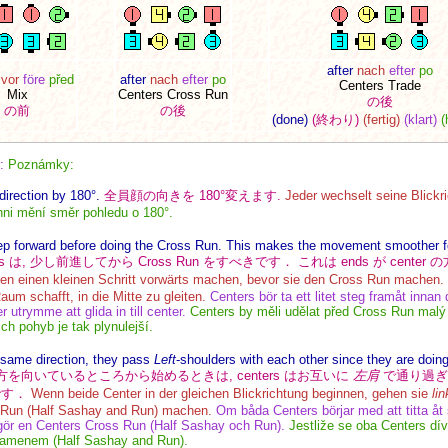
after
nach
efter
po
vor
före
před
after
nach
efter
po
Centers Trade
Mix
Centers Cross Run
の後
の前
の後
(done)
(終わり)
(fertig)
(klart)
(
r:
Poznámky:
direction by 180°.
全員顔の向きを 180°変えます.
Jeder wechselt seine Blickr
hni mění směr pohledu o 180°.
tep forward before doing the Cross Run. This makes the movement smoother f
ers は, 少し前進してから Cross Run をすべきです． これは ends が cen
ten einen kleinen Schritt vorwärts machen, bevor sie den Cross Run machen
aum schafft, in die Mitte zu gleiten.
Centers bör ta ett litet steg framåt inna
 utrymme att glida in till center.
Centers by měli udělat před Cross Run mal
ich pohyb je tak plynulejší.
e same direction, they pass
Left
-shoulders with each other since they are doi
が同じ方を向いているところから始めるときは, centers はお互いに
左肩
で通り過ぎます．
らです．
Wenn beide Center in der gleichen Blickrichtung beginnen, gehen sie
li
 Run (Half Sashay and Run) machen.
Om båda Centers börjar med att titta åt
gör en Centers Cross Run (Half Sashay och Run).
Jestliže se oba Centers dí
amenem (Half Sashay and Run).