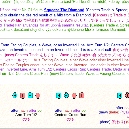
oběhli. (Ti, co dělají při Cross Run tu část 'Run' končí na místě, kde byl pů
 finns callet
Na C1 figura
Squeeze The Diamond
[Centers Trade & Spread; 
d to obtain the desired result of a
Mix
from a Diamond.
[Centers は Trade
ond からの
Mix
で望まれた結果を得るための代わりとして使えるでしょう．
[
& Trade] kan användas för att uppnå samma resultat.
[Centers Trade & Sprea
použita k dosažení stejného výsledku zamýšleného
Mix
z formace Diamond.
:
From Facing Couples, a Wave, or an Inverted Line. Arm Turn 1/2; Centers C
e; an Inverted Line ends in an Inverted Line. This is a 3-part call.
向かい合った
ross Run - (new) Centers Trade をします． Wave または向かい合ったカップルからは 
 3 パートのコールです．
Aus Facing Couples, einer Wave oder einer Inverted Line
Facing Couples endet in einer Wave; eine Inverted Line endet in einer Inverted 
en Inverted Line. Arm Turn 1/2; Centers Cross Run; Centers Trade. Detta är et
Turn 1/2; Centers Cross Run; (new) Centers Trade. Wave a Facing Couples k
.
after
na
after
nach
efter
po
after
nach
efter
po
(new)
(neue)
(nya)
Arm Turn 1/2
Centers Cross Run
の後
の後
(done)
(終わり)
(f