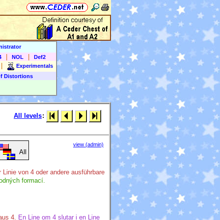
istrator
|
|
4
NOL
Def2
|
Experimentals
f Distortions
All levels
:
view (admin)
All
r Linie von 4 oder andere ausführbare
hodných formací.
aus 4.
En Line om 4 slutar i en Line