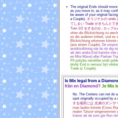
The original Ends should move 
as you move in, as it may conf
be aware of your original faci
a Couple).
オリジナルの ends
てしまい Trade がきちんとで
Turn 1/2 をするのか, カッ
ohne die Blickrichtung zu wech
es die anderen irritiert, und e
Blickrichtung erkennen könnte 
(aus einem Couple).
De ursprun
ansiktsriktning när du rör dig i
att den andra End kanske inte ä
en Mini-Wave) eller Partner Tra
Při pohybu neměňte směr pohle
druhý End si nemusí být vědom
Trade (z Couple).
Is Mix legal from a Diamo
från en Diamond?
Je Mix 
No. The Centers can not do a
spot originally occupied by a
する場所には
生身のダンサ
man laufen könnte (Cross Run
realen Tänzer
eingenommen w
kräver att de som gör Run rör