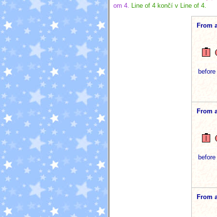
om 4.
Line of 4 končí v Line of 4.
From 
before
From 
before
From 