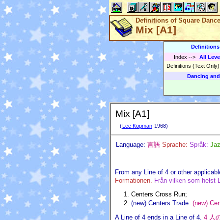
Definitions of Square Danc
Mix [A1]
Definition
Index
-->
All Leve
Definitions (Text Only
Dancing and
Mix [A1]
(
Lee Kopman
1968)
Language:
言語
Sprache:
Språk:
Jaz
From any Line of 4 or other applicabl
Formationen.
Från vilken som helst L
Centers Cross Run;
(new) Centers Trade.
(new) Cen
A Line of 4 ends in a Line of 4.
4 人