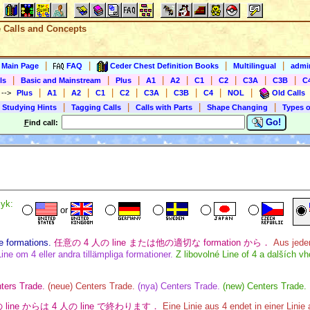
e Calls and Concepts
|
|
|
|
s Main Page
FAQ
Ceder Chest Definition Books
Multilingual
admin
|
|
|
|
|
|
|
|
|
ls
Basic and Mainstream
Plus
A1
A2
C1
C2
C3A
C3B
C
|
|
|
|
|
|
|
|
|
)
-->
Plus
A1
A2
C1
C2
C3A
C3B
C4
NOL
Old Calls
|
|
|
|
 Studying Hints
Tagging Calls
Calls with Parts
Shape Changing
Types o
Go!
F
ind call:
yk:
or
e formations.
任意の 4 人の line または他の適切な formation から．
Aus jede
ine om 4 eller andra tillämpliga formationer.
Z libovolné Line of 4 a dalších v
ters Trade.
(neue) Centers Trade.
(nya) Centers Trade.
(new) Centers Trade.
の line からは 4 人の line で終わります．
Eine Linie aus 4 endet in einer Linie 