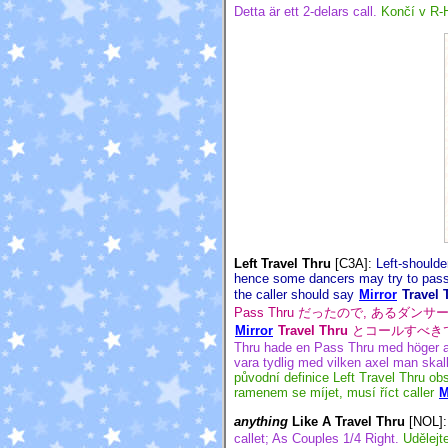
Detta är ett 2-delars call.
Končí v R-
Left Travel Thru
[C3A]
:
Left-shoulde
hence some dancers may try to pass 
the caller should say
Mirror
Travel 
Pass Thru だったので, あ
Mirror
Travel Thru
とコールすべき
Thru hade en Pass Thru med höger ax
vara tydlig med vilken axel man skal
původní definice Left Travel Thru ob
ramenem se míjet, musí říct caller
M
anything
Like A Travel Thru
[NOL]
callet; As Couples 1/4 Right.
Udělejt