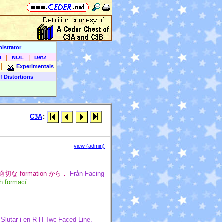
istrator
|
|
4
NOL
Def2
|
Experimentals
f Distortions
C3A
:
view (admin)
な formation から．
Från Facing
h formací.
Slutar i en R-H Two-Faced Line.