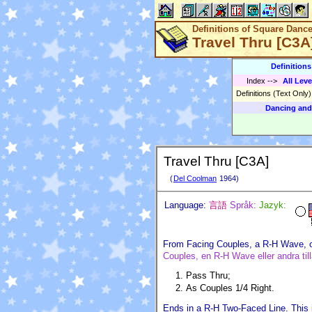
Definitions of Square Danc
Travel Thru [C3A
Definition
Index
-->
All Leve
Definitions (Text Only
Dancing and
Travel Thru [C3A]
(
Del Coolman
1964)
Language:
言語
Språk:
Jazyk:
From Facing Couples, a R-H Wave, or
Couples, en R-H Wave eller andra til
Pass Thru;
As Couples 1/4 Right.
Ends in a R-H Two-Faced Line. This is