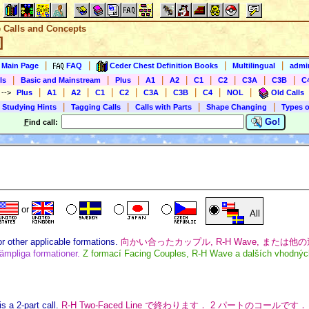
e Calls and Concepts
]
|
|
|
|
s Main Page
FAQ
Ceder Chest Definition Books
Multilingual
admin
|
|
|
|
|
|
|
|
|
ls
Basic and Mainstream
Plus
A1
A2
C1
C2
C3A
C3B
C
|
|
|
|
|
|
|
|
|
)
-->
Plus
A1
A2
C1
C2
C3A
C3B
C4
NOL
Old Calls
|
|
|
|
 Studying Hints
Tagging Calls
Calls with Parts
Shape Changing
Types o
Go!
F
ind call:
or
All
 other applicable formations.
向かい合ったカップル, R-H Wave, または他の適切
lämpliga formationer.
Z formací Facing Couples, R-H Wave a dalších vhodnýc
 a 2-part call.
R-H Two-Faced Line で終わります． 2 パートのコールです．