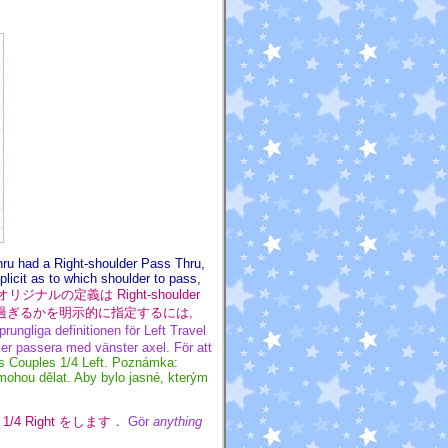
Thru had a Right-shoulder Pass Thru,
icit as to which shoulder to pass,
Thru のオリジナルの定義は Right-shoulder
り過ぎるかを明示的に指定するには,
ungliga definitionen för Left Travel
er passera med vänster axel. För att
 Couples 1/4 Left. Poznámka:
 mohou dělat. Aby bylo jasné, kterým
s 1/4 Right をします．
Gör
anything