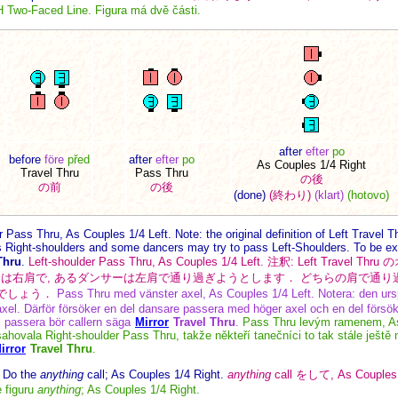
H Two-Faced Line. Figura má dvě části.
after
efter
po
before
före
před
after
efter
po
As Couples 1/4 Right
Travel Thru
Pass Thru
の後
の前
の後
(done)
(終わり)
(klart)
(hotovo)
r Pass Thru, As Couples 1/4 Left. Note: the original definition of Left Travel 
Right-shoulders and some dancers may try to pass Left-Shoulders. To be expl
Thru
.
Left-shoulder Pass Thru, As Couples 1/4 Left. 注釈: Left Travel 
るダンサーは右肩で, あるダンサーは左肩で通り過ぎようとします． どちらの肩で通
でしょう．
Pass Thru med vänster axel, As Couples 1/4 Left. Notera: den urspr
el. Därför försöker en del dansare passera med höger axel och en del försök
l passera bör callern säga
Mirror
Travel Thru
.
Pass Thru levým ramenem, As
sahovala Right-shoulder Pass Thru, takže někteří tanečníci to tak stále ještě
irror
Travel Thru
.
:
Do the
anything
call; As Couples 1/4 Right.
anything
call をして, As Couple
e figuru
anything
; As Couples 1/4 Right.