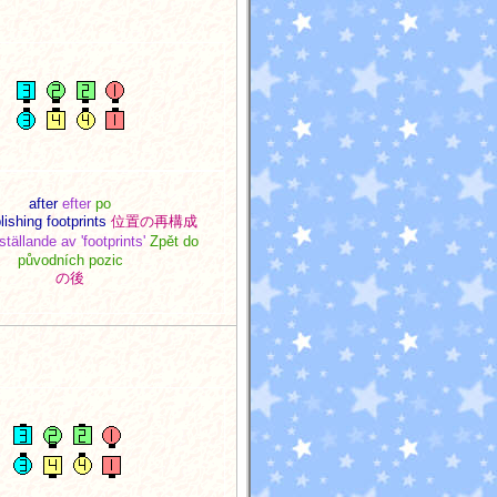
after
efter
po
ishing footprints
位置の再構成
ställande av 'footprints'
Zpět do
původních pozic
の後