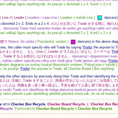
atní udělají figuru
anything
tak, že pracují v distorted 1 x 4. Končí v 2 x 4.
 Line の Leader (
Leaders i varje Line (
Leaders v každé Line (
dancers)
 distorted 2 x 2. Ends in a 2 x 4.
の人) がお互いに Trade をする間に, 他の
．
dansarna) Trade med varandra medan de andra gör
anything
callet och arbe
taní udělají figuru
anything
tak, že pracují v distorted 2 x 2. Končí v 2 x 4.
の図で
Notera: De andra (
Poznámka: ostatní (
dancers) in the above diag
nes, the caller must specify who will Trade by saying '
Prefer
the
anyone
to T
いません． もし, Line に Leader が 3 人以上いるなら, コーラーは '
Pre
て, Trade する人を指示しなければなりません．
dansarna) i diagrammen ovan k
ne, måste callern specificera vilka som skall göra Trade genom att säga '
Prefer
deném diagramu se mohou koukat libovolným směrem. Pokud jsou v každé Li
, že použije '
Prefer
the
anyone
to Trade, all Checker Board | Box
anything
'.
elp the other dancers by precisely doing their Trade and then identifying the 
 をする人は, 正確に Trade をすることと, 両側が空きになった人はそこを指差
になった人は, 両腕を真っ直ぐ横へ延ばし, 手首を曲げて人差し指で床を指しま
n exakt Trade och identifiera de lediga platserna bredvid genom att peka på 
í velmi přesně a pak identifikují přilehlá prázdná místa tak, že na ně budou 
e
Checker
Box
Recycle
.
Checker
Board
Recycle
と
Checker
Box
Rec
WITH
Recycle
.
P
Checker
Board
Recycle
Checker
Box
Recycle
.
OROVNEJTE
S