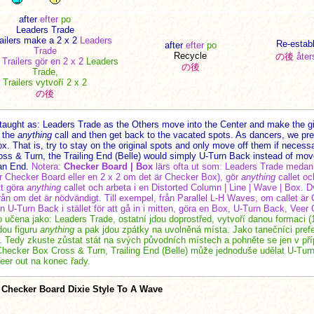
after
efter
po
Leaders Trade
ailers make a 2 x 2
Leaders
Re-establ
after
efter
po
Trade
Recycle
の後
åter
Trailers gör en 2 x 2
Leaders
の後
Trade,
Trailers vytvoří 2 x 2
の後
 taught as: Leaders Trade as the Others move into the Center and make the gi
o the
anything
call and then get back to the vacated spots. As dancers, we pre
x. That is, try to stay on the original spots and only move off them if necess
oss & Turn, the Trailing End (Belle) would simply U-Turn Back instead of mov
an End.
Notera:
Checker Board | Box
lärs ofta ut som: Leaders Trade medan 
r Checker Board eller en 2 x 2 om det är Checker Box), gör
anything
callet och
tt göra
anything
callet och arbeta i en Distorted Column | Line | Wave | Box. Dv
ifrån om det är nödvändigt. Till exempel, från Parallel L-H Waves, om callet 
en U-Turn Back i stället för att gå in i mitten, göra en Box, U-Turn Back, Veer O
o učena jako: Leaders Trade, ostatní jdou doprostřed, vytvoří danou formaci 
dou figuru
anything
a pak jdou zpátky na uvolněná místa. Jako tanečníci prefe
x. Tedy zkuste zůstat stát na svých původních místech a pohněte se jen v př
 Checker Box Cross & Turn, Trailing End (Belle) může jednoduše udělat U-Tur
eer out na konec řady.
Checker Board Dixie Style To A Wave