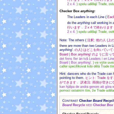
2 x 4.
) spolu udělají Trade, ost
Checker Box
anything
:
The Leaders in each Line (
Each
do the
anything
call working in a
行います． 2 x 4 で終わります
2 x 4.
) spolu udělají Trade, ost
Note: The others (
注釈: 他の人 (上
there are more than two Leaders in Li
anything
'.
の人) はどこを向いていてもかま
Board | Box
anything
' のように言っ
det finns fler än två Leaders i en Li
Board | Box
anything
'.
) ve výše uve
caller specifikovat kdo dělá Trade tím
Hint: dancers who do the Trade can h
pointing to them.
ヒント: Trade
ができます． 訳者注: 両側が空き
kan hjälpa de andra genom att göra e
pomoci ostatním tím, že Trade udělaj
C
Checker
Board
Recycl
ONTRAST
Board
Recycle
Checker
Box
MED