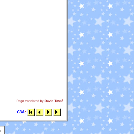
Page translated by
David Tesař
.
C3A
:
p