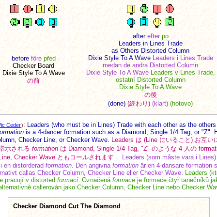
after
efter
po
Leaders in Lines Trade
as Others Distorted Column
Dixie Style To A Wave
Leaders i Lines Trade
before
före
před
medan de andra Distorted Column
Checker Board
Dixie Style To A Wave
Leaders v Lines Trade,
Dixie Style To A Wave
ostatní Distorted Column
の前
Dixie Style To A Wave
の後
(done)
(終わり)
(klart)
(hotovo)
:
Leaders (who must be in Lines) Trade with each other as the other
Vic Ceder
)
formation
is a 4-dancer formation such as a Diamond, Single 1/4 Tag, or "Z".
Column, Checker Line, or Checker Wave.
Leaders は (Line にいること) お互
 指示される
formation
は Diamond, Single 1/4 Tag, "Z" のような 4 人の for
ker Line, Checker Wave ともコールされます．
Leaders (som måste vara i Lines
 i en distorderad
formation
. Den angivna
formation
är en 4-dansare formation 
rnativt callas Checker Column, Checker Line eller Checker Wave.
Leaders (kt
e pracují v distorted
formaci
. Označená
formace
je formace čtyř tanečníků j
alternativně callerován jako Checker Column, Checker Line nebo Checker Wa
Checker Diamond Cut The Diamond