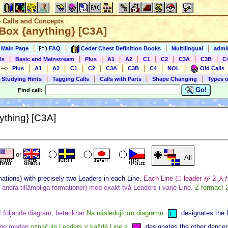
e Calls and Concepts
Box {anything} [C3A]
|
|
|
|
s Main Page
FAQ
Ceder Chest Definition Books
Multilingual
admin
|
|
|
|
|
|
|
|
|
ls
Basic and Mainstream
Plus
A1
A2
C1
C2
C3A
C3B
C
|
|
|
|
|
|
|
|
|
)
-->
Plus
A1
A2
C1
C2
C3A
C3B
C4
NOL
Old Calls
|
|
|
|
 Studying Hints
Tagging Calls
Calls with Parts
Shape Changing
Types o
Go!
F
ind call:
ything} [C3A]
or
All
mations) with precisely two Leaders in each Line.
Each Line に leader が
r andra tillämpliga formationer) med exakt två Leaders i varje Line.
Z formací 
I följande diagram, betecknar
Na následujícím diagramu
designates the 
Line medan
označuje Leaders v každé Line a
designates the other dance