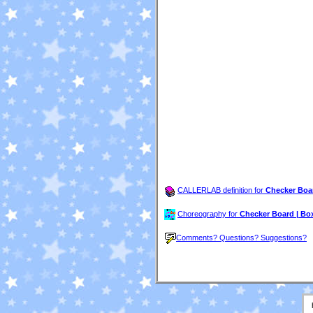
CALLERLAB definition for
Checker Boa
Choreography for
Checker Board | B
Comments? Questions? Suggestions?