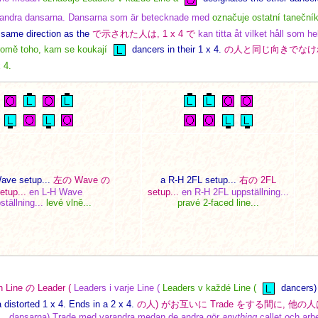
 andra dansarna. Dansarna som är betecknade med
označuje ostatní taneční
e same direction as the
で示された人は, 1 x 4 で
kan titta åt vilket håll som 
omě toho, kam se koukají
dancers in their 1 x 4.
の人と同じ向きでなけ
x 4.
ave setup...
左の Wave の
a R-H 2FL setup...
右の 2FL
etup...
en L-H Wave
setup...
en R-H 2FL uppställning...
ställning...
levé vlně...
pravé 2-faced line...
 Line の Leader (
Leaders i varje Line (
Leaders v každé Line (
dancers)
 distorted 1 x 4. Ends in a 2 x 4.
の人) がお互いに Trade をする間に, 他の
．
dansarna) Trade med varandra medan de andra gör
anything
callet och arbe