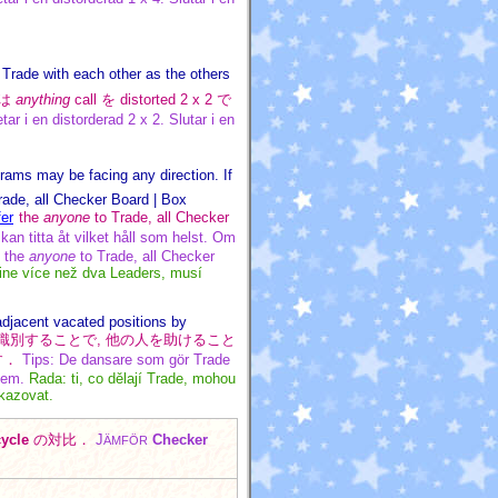
 Trade with each other as the others
人は
anything
call を distorted 2 x 2 で
tar i en distorderad 2 x 2. Slutar i en
rams may be facing any direction. If
rade, all Checker Board | Box
fer
the
anyone
to Trade, all Checker
an titta åt vilket håll som helst. Om
the
anyone
to Trade, all Checker
ne více než dva Leaders, musí
adjacent vacated positions by
して識別することで, 他の人を助けること
す．
Tips: De dansare som gör Trade
dem.
Rada: ti, co dělají Trade, mohou
ukazovat.
ycle
の対比．
J
Checker
ÄMFÖR