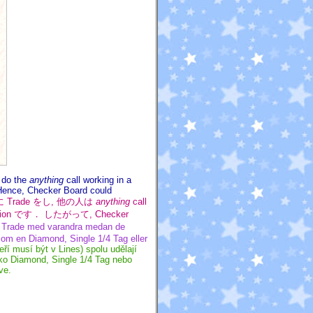
s do the
anything
call working in a
 Hence, Checker Board could
いに Trade をし, 他の人は
anything
call
mation です． したがって, Checker
) Trade med varandra medan de
som en Diamond, Single 1/4 Tag eller
eří musí být v Lines) spolu udělají
ako Diamond, Single 1/4 Tag nebo
ve.