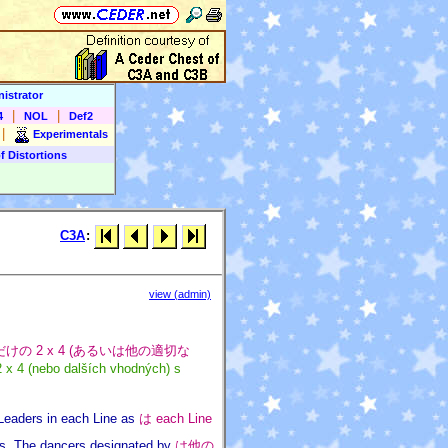
istrator
|
|
4
NOL
Def2
|
Experimentals
f Distortions
C3A
:
view (admin)
 2 人だけの 2 x 4 (あるいは他の適切な
2 x 4 (nebo dalších vhodných) s
Leaders in each Line as
は each Line
rs. The dancers designated by
は他の