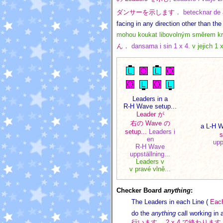
ダンサーを示します．
betecknar de
facing in any direction other than th
mohou koukat libovolným směrem kr
ん．
dansarna i sin 1 x 4.
v jejich 1 
Leaders in a
R-H Wave setup...
Leader が
右の Wave の
a L-H W
setup...
Leaders i
s
en
upp
R-H Wave
uppställning...
Leaders v
v pravé vlně...
Checker Board
anything
:
The Leaders in each Line (
Each
do the
anything
call working in a
行います． 2 x 4 で終わります