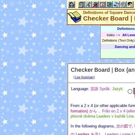
Definitions of Square Danc
Checker Board | 
Definition
Index
-->
All Leve
Definitions (Text Only
Dancing and
Checker Board | Box {an
(
Lee Kopman
)
Language:
言語
Språk:
Jazyk:
From a 2 x 4 (or other applicable for
formation) から．
Från en 2 x 4 (elle
přesně dvěma Leaders v každé Line.
In the following diagrams,
次の図で,
の Leaders を示し,
Leaders i varje 