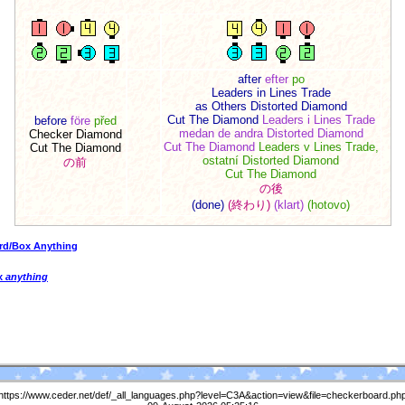
after
efter
po
Leaders in Lines Trade
as Others Distorted Diamond
Cut The Diamond
Leaders i Lines Trade
before
före
před
medan de andra Distorted Diamond
Checker Diamond
Cut The Diamond
Leaders v Lines Trade,
Cut The Diamond
ostatní Distorted Diamond
の前
Cut The Diamond
の後
(done)
(終わり)
(klart)
(hotovo)
rd/Box Anything
ox
anything
https://www.ceder.net/def/_all_languages.php?level=C3A&action=view&file=checkerboard.ph