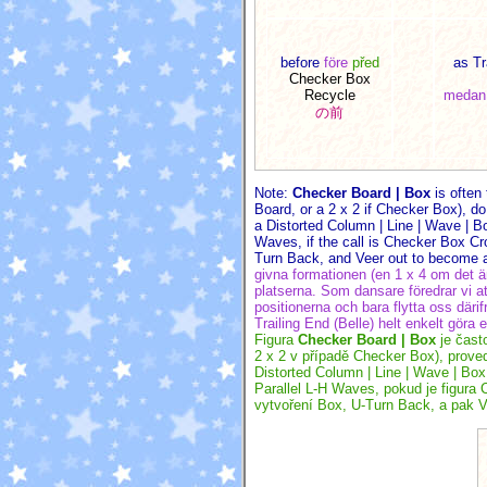
before
före
před
as Tr
Checker Box
Recycle
medan 
の前
Note:
Checker Board | Box
is often
Board, or a 2 x 2 if Checker Box), d
a Distorted Column | Line | Wave | Bo
Waves, if the call is Checker Box Cr
Turn Back, and Veer out to become 
givna formationen (en 1 x 4 om det ä
platserna. Som dansare föredrar vi a
positionerna och bara flytta oss där
Trailing End (Belle) helt enkelt göra 
Figura
Checker Board | Box
je čast
2 x 2 v případě Checker Box), prove
Distorted Column | Line | Wave | Bo
Parallel L-H Waves, pokud je figura
vytvoření Box, U-Turn Back, a pak V