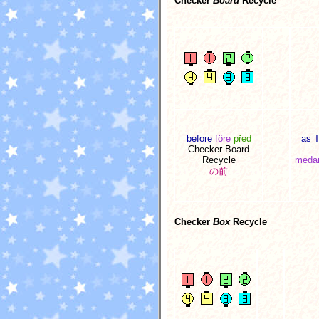
Checker
Board
Recycle
before
före
před
as T
Checker Board
Recycle
medan
の前
Checker
Box
Recycle