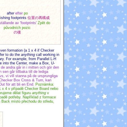
after
efter
po
ishing footprints
位置の再構成
ställande av 'footprints'
Zpět do
původních pozic
の後
ven formation (a 1 x 4 if Checker
fer to do the
anything
call working in
ary. For example, from Parallel L-H
e into the Center, make a Box, U-
de andra går in i mitten och gör den
 sen går tillbaka till de lediga
s, vi vill stanna på de ursprungliga
är Checker Box Cross & Turn, kan
ut för att bli en End.
Poznámka:
(1 x 4 v případě Checker Board nebo
rujeme dělat figuru
anything
v
ípadě potřeby. Například z formace
n Back místo přechodu do středu,