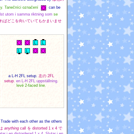
ky. Tanečníci označení
can be
helst utom i samma riktning som
se
ればどこを向いていてもかまいませ
a L-H 2FL setup.
左の 2FL
setup.
en L-H 2FL uppställning.
levé 2-faced line.
 Trade with each other as the others
人は
anything
call を distorted 1 x 4 で
tar i en distorderad 1 x 4. Slutar i en