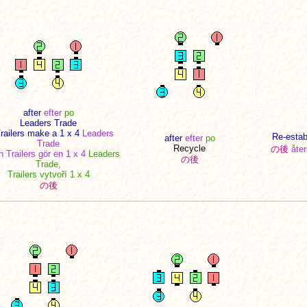
after
efter
po
Leaders Trade
railers make a 1 x 4
Leaders
Re-establ
after
efter
po
Trade
Recycle
の後
åter
 Trailers gör en 1 x 4
Leaders
の後
Trade,
Trailers vytvoří 1 x 4
の後