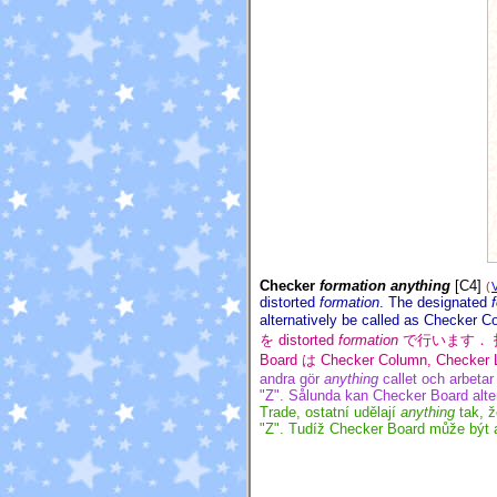
Checker
formation
anything
[C4]
(
distorted
formation
. The designated
alternatively be called as Checker 
を distorted
formation
で行います．
Board は Checker Column, Chec
andra gör
anything
callet och arbetar
"Z". Sålunda kan Checker Board alte
Trade, ostatní udělají
anything
tak, ž
"Z". Tudíž Checker Board může být 