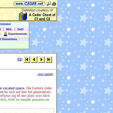
istrator
|
|
4
NOL
Def2
|
Experimentals
f Distortions
C2
:
view (admin)
he vacated space.
Die Centers (oder
elche sich auf den frei gewordenen
lyttar sig till den plats som blivit
ům), kteří se naopak posunou na