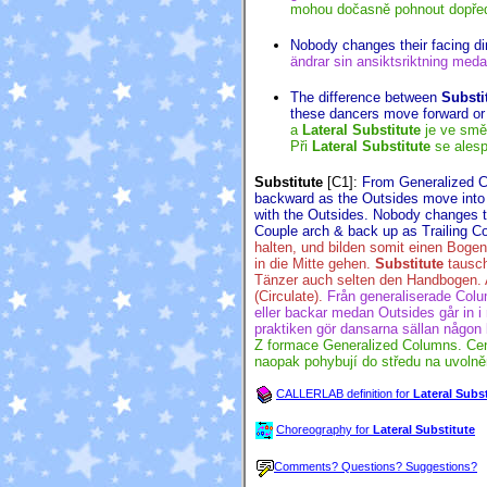
mohou dočasně pohnout dopřed
Nobody changes their facing di
ändrar sin ansiktsriktning me
The difference between
Substi
these dancers move forward o
a
Lateral Substitute
je ve smě
Při
Lateral Substitute
se alesp
Substitute
[C1]
:
From Generalized C
backward as the Outsides move into 
with the Outsides. Nobody changes th
Couple arch & back up as Trailing Co
halten, und bilden somit einen Boge
in die Mitte gehen.
Substitute
tausch
Tänzer auch selten den Handbogen. 
(Circulate).
Från generaliserade Colu
eller backar medan Outsides går in i
praktiken gör dansarna sällan någon
Z formace Generalized Columns. Cent
naopak pohybují do středu na uvolně
CALLERLAB definition for
Lateral Subst
Choreography for
Lateral Substitute
Comments? Questions? Suggestions?