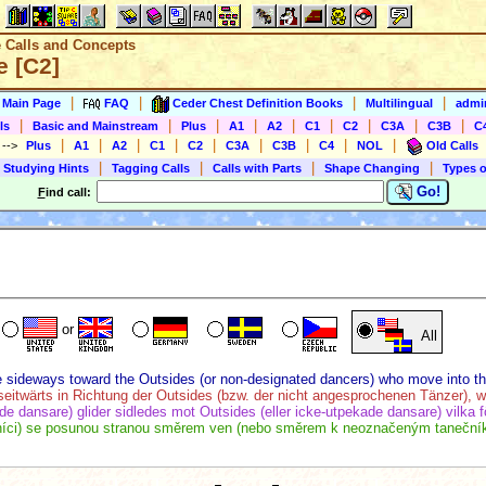
e Calls and Concepts
e [C2]
|
|
|
|
s Main Page
FAQ
Ceder Chest Definition Books
Multilingual
admin
|
|
|
|
|
|
|
|
|
ls
Basic and Mainstream
Plus
A1
A2
C1
C2
C3A
C3B
C
|
|
|
|
|
|
|
|
|
)
-->
Plus
A1
A2
C1
C2
C3A
C3B
C4
NOL
Old Calls
|
|
|
|
 Studying Hints
Tagging Calls
Calls with Parts
Shape Changing
Types o
Go!
F
ind call:
or
All
de sideways toward the Outsides (or non-designated dancers) who move into t
eitwärts in Richtung der Outsides (bzw. der nicht angesprochenen Tänzer), w
de dansare) glider sidledes mot Outsides (eller icke-utpekade dansare) vilka förf
níci) se posunou stranou směrem ven (nebo směrem k neoznačeným tanečník