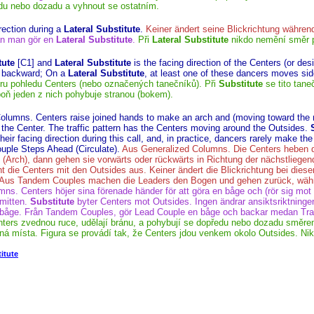
u nebo dozadu a vyhnout se ostatním.
rection during a
Lateral Substitute
.
Keiner ändert seine Blickrichtung währen
dan man gör en
Lateral Substitute
.
Při
Lateral Substitute
nikdo nemění směr 
tute
[C1] and
Lateral Substitute
is the facing direction of the Centers (or de
r backward; On a
Lateral Substitute
, at least one of these dancers moves si
ru pohledu Centers (nebo označených tanečníků). Při
Substitute
se tito tane
oň jeden z nich pohybuje stranou (bokem).
olumns. Centers raise joined hands to make an arch and (moving toward the 
the Center. The traffic pattern has the Centers moving around the Outsides.
eir facing direction during this call, and, in practice, dancers rarely make 
uple Steps Ahead (Circulate).
Aus Generalized Columns. Die Centers heben di
n (Arch), dann gehen sie vorwärts oder rückwärts in Richtung der nächstliege
t die Centers mit den Outsides aus. Keiner ändert die Blickrichtung bei diese
Aus Tandem Couples machen die Leaders den Bogen und gehen zurück, währe
mns. Centers höjer sina förenade händer för att göra en båge och (rör sig mo
 mitten.
Substitute
byter Centers mot Outsides. Ingen ändrar ansiktsriktninge
 båge. Från Tandem Couples, gör Lead Couple en båge och backar medan Trail
ers zvednou ruce, udělají bránu, a pohybují se dopředu nebo dozadu směrem
ná místa. Figura se provádí tak, že Centers jdou venkem okolo Outsides. N
itute