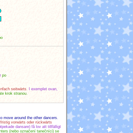
po
r
po
infach seitwärts.
I exemplet ovan,
te krok stranou.
 to move around the other dancers.
ristig vorwärts oder rückwärts
tpekade dansare) få lov att tillfälligt
ters (nebo označení tanečníci) se