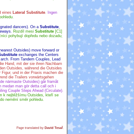
d eines
Lateral Substitute
.
Ingen
pohledu.
signated dancers). On a
Substitute
,
deways.
Rozdíl mesi
Substitute
[C1]
čníci pohybují dopředu nebo dozadu;
nearest Outsides) move forward or
Substitute
exchanges the Centers
the arch. From Tandem Couples, Lead
e Hand, mit der sie ihren Nachbarn
nden Outsides, während die Outsides
r Figur, und in der Praxis machen die
nd die Trailers vorwärtsgehen
t de närmaste Outsides) går framåt
n medan man gör detta call och i
ing Couple Steps Ahead (Circulate).
 k nejbližšímu Outsides, kteří se
ikdo nemění směr pohledu.
Page translated by
David Tesař
.