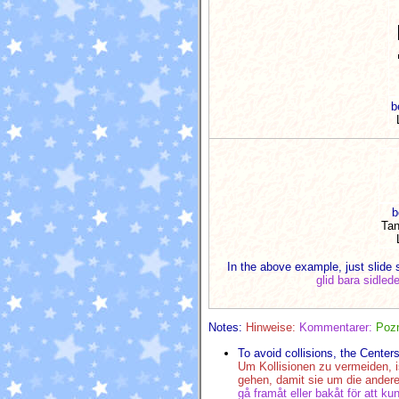
b
b
Tan
In the above example, just slide 
glid bara sidled
Notes:
Hinweise:
Kommentarer:
Poz
To avoid collisions, the Cente
Um Kollisionen zu vermeiden, i
gehen, damit sie um die ande
gå framåt eller bakåt för att ku