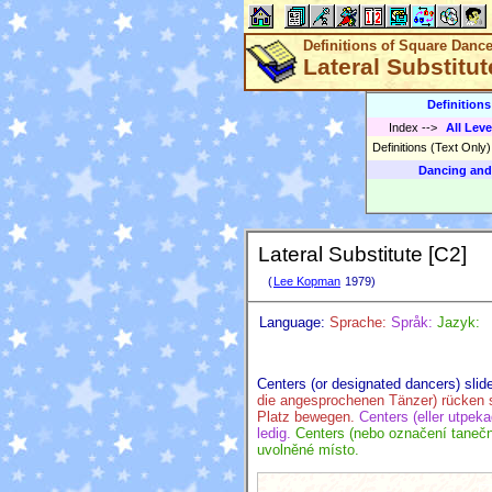
Definitions of Square Danc
Lateral Substitut
Definition
Index
-->
All Leve
Definitions (Text Only
Dancing and
Lateral Substitute [C2]
(
Lee Kopman
1979)
Language:
Sprache:
Språk:
Jazyk:
Centers (or designated dancers) sli
die angesprochenen Tänzer) rücken s
Platz bewegen.
Centers (eller utpeka
ledig.
Centers (nebo označení taneč
uvolněné místo.