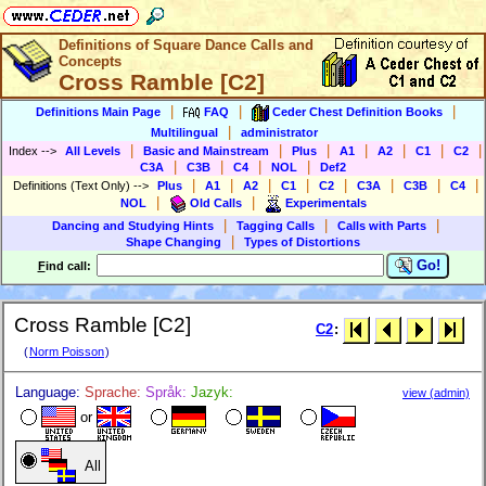
Definitions of Square Dance Calls and
Concepts
Cross Ramble [C2]
|
|
|
Definitions Main Page
FAQ
Ceder Chest Definition Books
|
Multilingual
administrator
|
|
|
|
|
|
|
Index
-->
All Levels
Basic and Mainstream
Plus
A1
A2
C1
C2
|
|
|
|
C3A
C3B
C4
NOL
Def2
|
|
|
|
|
|
|
|
Definitions (Text Only)
-->
Plus
A1
A2
C1
C2
C3A
C3B
C4
|
|
NOL
Old Calls
Experimentals
|
|
|
Dancing and Studying Hints
Tagging Calls
Calls with Parts
|
Shape Changing
Types of Distortions
Go!
F
ind call:
Cross Ramble [C2]
C2
:
(
Norm Poisson
)
Language:
Sprache:
Språk:
Jazyk:
view (admin)
or
All