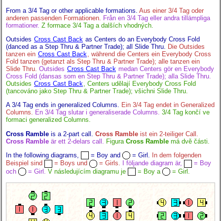
From a 3/4 Tag or other applicable formations.
Aus einer 3/4 Tag oder
anderen passenden Formationen.
Från en 3/4 Tag eller andra tillämpliga
formationer.
Z formace 3/4 Tag a dalších vhodných.
Outsides
Cross Cast Back
as Centers do an Everybody Cross Fold
(danced as a Step Thru & Partner Trade); all Slide Thru.
Die Outsides
tanzen ein
Cross Cast Back
, während die Centers ein Everybody Cross
Fold tanzen (getanzt als Step Thru & Partner Trade); alle tanzen ein
Slide Thru.
Outsides
Cross Cast Back
medan Centers gör en Everybody
Cross Fold (dansas som en Step Thru & Partner Trade); alla Slide Thru.
Outsides
Cross Cast Back
, Centers udělají Everybody Cross Fold
(tancováno jako Step Thru & Partner Trade); všichni Slide Thru.
A 3/4 Tag ends in generalized Columns.
Ein 3/4 Tag endet in Generalized
Columns.
En 3/4 Tag slutar i generaliserade Columns.
3/4 Tag končí ve
formaci generalized Columns.
Cross Ramble
is a 2-part call.
Cross Ramble
ist ein 2-teiliger Call.
Cross Ramble
är ett 2-delars call.
Figura
Cross Ramble
má dvě části.
In the following diagrams,
= Boy and
= Girl.
In dem folgenden
Beispiel sind
= Boys und
= Girls.
I följande diagram är,
= Boy
och
= Girl.
V následujícím diagramu je
= Boy a
= Girl.