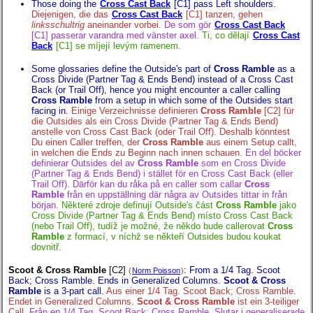
Those doing the
Cross Cast Back
[C1] pass Left shoulders.
Diejenigen, die das
Cross Cast Back
[C1] tanzen, gehen
linksschultrig
aneinander vorbei.
De som gör
Cross Cast Back
[C1] passerar varandra med vänster axel.
Ti, co dělají
Cross Cast
Back
[C1] se míjejí levým ramenem.
Some glossaries define the Outside's part of
Cross Ramble
as a
Cross Divide (Partner Tag & Ends Bend) instead of a Cross Cast
Back (or Trail Off), hence you might encounter a caller calling
Cross Ramble
from a setup in which some of the Outsides start
facing in.
Einige Verzeichnisse definieren
Cross Ramble
[C2] für
die Outsides als ein Cross Divide (Partner Tag & Ends Bend)
anstelle von Cross Cast Back (oder Trail Off). Deshalb könntest
Du einen Caller treffen, der
Cross Ramble
aus einem Setup callt,
in welchen die Ends zu Beginn nach innen schauen.
En del böcker
definierar Outsides del av
Cross Ramble
som en Cross Divide
(Partner Tag & Ends Bend) i stället för en Cross Cast Back (eller
Trail Off). Därför kan du råka på en caller som callar
Cross
Ramble
från en uppställning där några av Outsides tittar in från
början.
Některé zdroje definují Outside's část
Cross Ramble
jako
Cross Divide (Partner Tag & Ends Bend) místo Cross Cast Back
(nebo Trail Off), tudíž je možné, že někdo bude callerovat
Cross
Ramble
z formací, v níchž se někteří Outsides budou koukat
dovnitř.
Scoot & Cross Ramble
[C2]
:
From a 1/4 Tag. Scoot
(
Norm Poisson
)
Back; Cross Ramble. Ends in Generalized Columns.
Scoot & Cross
Ramble
is a 3-part call.
Aus einer 1/4 Tag. Scoot Back; Cross Ramble.
Endet in Generalized Columns.
Scoot & Cross Ramble
ist ein 3-teiliger
Call.
Från en 1/4 Tag. Scoot Back; Cross Ramble. Slutar i generaliserade