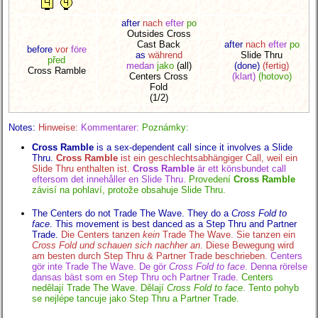
after
nach
efter
po
Outsides Cross
Cast Back
after
nach
efter
po
before
vor
före
as
während
Slide Thru
před
medan
jako
(all)
(done)
(fertig)
Cross Ramble
Centers Cross
(klart)
(hotovo)
Fold
(1/2)
Notes:
Hinweise:
Kommentarer:
Poznámky:
Cross Ramble
is a sex-dependent call since it involves a Slide
Thru.
Cross Ramble
ist ein geschlechtsabhängiger Call, weil ein
Slide Thru enthalten ist.
Cross Ramble
är ett könsbundet call
eftersom det innehåller en Slide Thru.
Provedení
Cross Ramble
závisí na pohlaví, protože obsahuje Slide Thru.
The Centers do not Trade The Wave. They do a
Cross Fold to
face
. This movement is best danced as a Step Thru and Partner
Trade.
Die Centers tanzen
kein
Trade The Wave. Sie tanzen ein
Cross Fold und schauen sich nachher an
. Diese Bewegung wird
am besten durch Step Thru & Partner Trade beschrieben.
Centers
gör inte Trade The Wave. De gör
Cross Fold to face
. Denna rörelse
dansas bäst som en Step Thru och Partner Trade.
Centers
nedělají Trade The Wave. Dělají
Cross Fold to face
. Tento pohyb
se nejlépe tancuje jako Step Thru a Partner Trade.