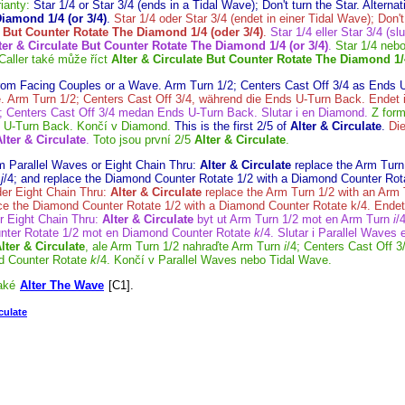
ianty:
Star 1/4 or Star 3/4 (ends in a Tidal Wave); Don't turn the Star. Alternat
iamond 1/4 (or 3/4)
.
Star 1/4 oder Star 3/4 (endet in einer Tidal Wave); Don'
e But Counter Rotate The Diamond 1/4 (oder 3/4)
.
Star 1/4 eller Star 3/4 (sl
ter & Circulate But Counter Rotate The Diamond 1/4 (or 3/4)
.
Star 1/4 nebo
 Caller také může říct
Alter & Circulate But Counter Rotate The Diamond 1/
rom Facing Couples or a Wave. Arm Turn 1/2; Centers Cast Off 3/4 as Ends 
. Arm Turn 1/2; Centers Cast Off 3/4, während die Ends U-Turn Back. Endet
; Centers Cast Off 3/4 medan Ends U-Turn Back. Slutar i en Diamond.
Z for
s U-Turn Back. Končí v Diamond.
This is the first 2/5 of
Alter & Circulate
.
Die
lter & Circulate
.
Toto jsou první 2/5
Alter & Circulate
.
m Parallel Waves or Eight Chain Thru:
Alter & Circulate
replace the Arm Turn
f
j
/4; and replace the Diamond Counter Rotate 1/2 with a Diamond Counter Ro
er Eight Chain Thru:
Alter & Circulate
replace the Arm Turn 1/2 with an Arm T
lace the Diamond Counter Rotate 1/2 with a Diamond Counter Rotate k/4. Endet 
er Eight Chain Thru:
Alter & Circulate
byt ut Arm Turn 1/2 mot en Arm Turn
i
/
unter Rotate 1/2 mot en Diamond Counter Rotate
k
/4. Slutar i Parallel Waves 
lter & Circulate
, ale Arm Turn 1/2 nahraďte Arm Turn
i
/4; Centers Cast Off 
d Counter Rotate
k
/4. Končí v Parallel Waves nebo Tidal Wave.
aké
Alter The Wave
[C1].
culate