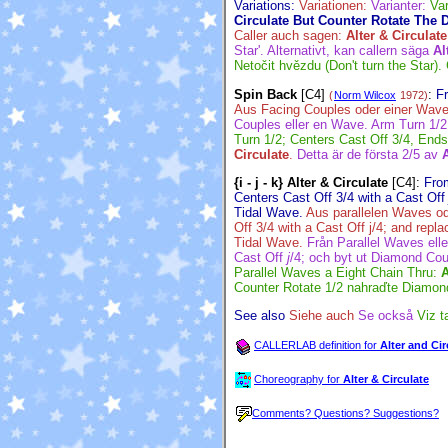
Variations:
Variationen:
Varianter:
Var
Circulate But Counter Rotate The D
Caller auch sagen:
Alter & Circulat
Star'. Alternativt, kan callern säga
Al
Netočit hvězdu (Don't turn the Star).
Spin Back
[C4]
:
F
(
Norm Wilcox
1972)
Aus Facing Couples oder einer Wave
Couples eller en Wave. Arm Turn 1/2
Turn 1/2; Centers Cast Off 3/4, End
Circulate
.
Detta är de första 2/5 av
A
{i - j - k} Alter & Circulate
[C4]
:
Fro
Centers Cast Off 3/4 with a Cast Of
Tidal Wave.
Aus parallelen Waves od
Off 3/4 with a Cast Off j/4; and rep
Tidal Wave.
Från Parallel Waves ell
Cast Off
j
/4; och byt ut Diamond Co
Parallel Waves a Eight Chain Thru:
A
Counter Rotate 1/2 nahraďte Diamon
See also
Siehe auch
Se också
Viz t
CALLERLAB definition for
Alter and Cir
Choreography for
Alter & Circulate
Comments? Questions? Suggestions?