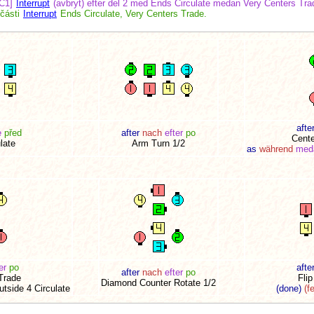
C1]
Interrupt
(avbryt) efter del 2 med Ends Circulate medan Very Centers Tra
 části
Interrupt
Ends Circulate, Very Centers Trade.
afte
e
před
after
nach
efter
po
Cente
late
Arm Turn 1/2
as
während
med
er
po
afte
after
nach
efter
po
Trade
Fli
Diamond Counter Rotate 1/2
tside 4 Circulate
(done)
(fe