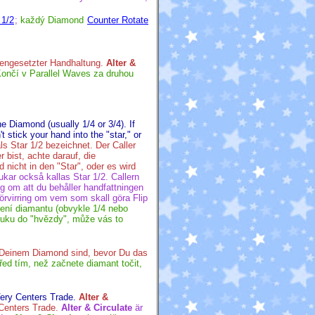
 1/2
;
každý Diamond
Counter Rotate
gengesetzter Handhaltung.
Alter &
ončí v Parallel Waves za druhou
he Diamond (usually 1/4 or 3/4). If
 stick your hand into the "star," or
s Star 1/2 bezeichnet. Der Caller
bist, achte darauf, die
icht in den "Star", oder es wird
ukar också kallas Star 1/2. Callern
ig om att du behåller handfattningen
örvirring om vem som skall göra Flip
čení diamantu (obvykle 1/4 nebo
ruku do "hvězdy", může vás to
 Deinem Diamond sind, bevor Du das
řed tím, než začnete diamant točit,
Very Centers Trade.
Alter &
 Centers Trade.
Alter & Circulate
är