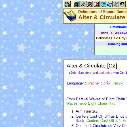
Definitions of Square Danc
Alter & Circulate
Definition
Index
-->
All Leve
Definitions (Text Only
Dancing and
Alter & Circulate [C2]
(
John Saunders
and
und
och
a
Ken Orr
1
Language:
Sprache:
Språk:
Jazyk:
From Parallel Waves or Eight Chain 
Waves nebo Eight Chain Thru.
Arm Turn 1/2;
Centers Cast Off 3/4 as Ends 
Back;
Centers Cast Off 3/4, E
Outside 4 Circulate as Very Ce