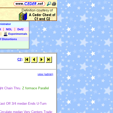
istrator
|
|
4
NOL
Def2
|
Experimentals
f Distortions
C2
:
view (admin)
ght Chain Thru.
Z formace Parallel
Cast Off 3/4 medan Ends U-Turn
Circulate medan Very Centers Trade;