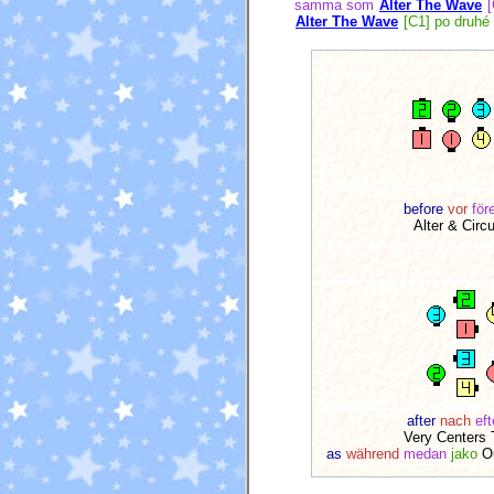
samma som
Alter The Wave
[
Alter The Wave
[C1] po druhé
before
vor
för
Alter & Circu
after
nach
eft
Very Centers 
as
während
medan
jako
Ou