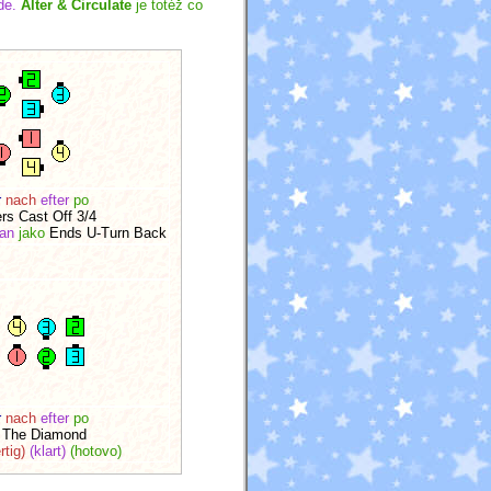
de.
Alter & Circulate
je totéž co
r
nach
efter
po
rs Cast Off 3/4
an
jako
Ends U-Turn Back
r
nach
efter
po
p The Diamond
rtig)
(klart)
(hotovo)