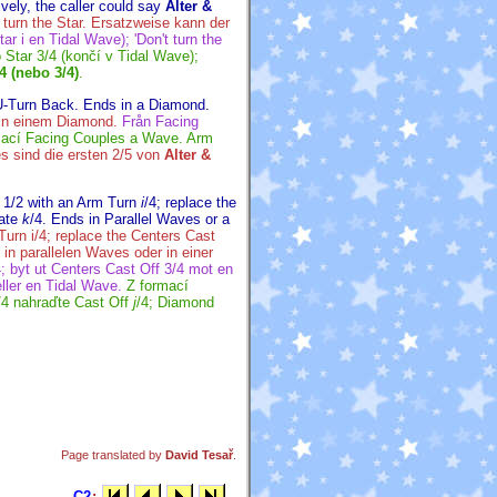
ively, the caller could say
Alter &
t turn the Star. Ersatzweise kann der
utar i en Tidal Wave); 'Don't turn the
 Star 3/4 (končí v Tidal Wave);
4 (nebo 3/4)
.
U-Turn Back. Ends in a Diamond.
 in einem Diamond.
Från Facing
mací Facing Couples a Wave. Arm
s sind die ersten 2/5 von
Alter &
 1/2 with an Arm Turn
i
/4; replace the
tate
k
/4. Ends in Parallel Waves or a
urn i/4; replace the Centers Cast
in parallelen Waves oder in einer
4; byt ut Centers Cast Off 3/4 mot en
eller en Tidal Wave.
Z formací
3/4 nahraďte Cast Off
j
/4; Diamond
Page translated by
David Tesař
.
C2
: