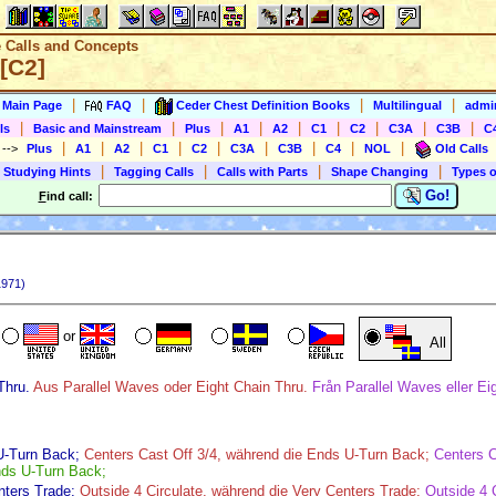
e Calls and Concepts
 [C2]
|
|
|
|
s Main Page
FAQ
Ceder Chest Definition Books
Multilingual
admin
|
|
|
|
|
|
|
|
|
ls
Basic and Mainstream
Plus
A1
A2
C1
C2
C3A
C3B
C
|
|
|
|
|
|
|
|
|
)
-->
Plus
A1
A2
C1
C2
C3A
C3B
C4
NOL
Old Calls
|
|
|
|
 Studying Hints
Tagging Calls
Calls with Parts
Shape Changing
Types o
Go!
F
ind call:
971)
or
All
Thru.
Aus Parallel Waves oder Eight Chain Thru.
Från Parallel Waves eller Ei
U-Turn Back;
Centers Cast Off 3/4, während die Ends U-Turn Back;
Centers 
nds U-Turn Back;
nters Trade;
Outside 4 Circulate, während die Very Centers Trade;
Outside 4 