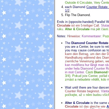
Outside 4 Circulate, Very Cent
each Diamond
Counter Rotate 
1/2
;
Flip The Diamond.
Ends in (opposite-handed) Parallel 
Circulate
ist ein 5-teiliger Call.
Sluta
ruku.
Alter & Circulate
má pět částí
Notes:
Hinweise:
Kommentarer:
Poz
The
Diamond Counter Rotate 
you are a Center, be sure to re
you may cause confusion as to 
kann den Betrag, um den der Di
Handhaltung während des Diamo
ziemliche Verwirrung geben, we
kan modifiera hur långt man ska
under hela Diamond Counter Rot
in mot Center.
Části
Diamond C
3/4). Pokud jste Center, pořá
zmást a nebudete vědět, kdo má
Wait until there are four dance
Counter Rotate beginnst.
Vänta
počkejte, až v něm budou všichn
Alter & Circulate
is the same
Circulate
ist das gleiche wie
A