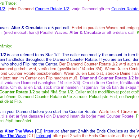
ers Trade;
1/2
;
jeder Diamond
Counter Rotate 1/2
;
varje Diamond gör en
Counter Rotate
Waves.
Alter & Circulate
is a 5-part call.
Endet in parallelen Waves mit entge
r i (med motsatt hand) Parallel Waves.
Alter & Circulate
är ett 5-delars call.
K
.
námky:
1/2
is also referred to as Star 1/2. The caller can modify the amount to turn t
tain handholds throughout the Diamond Counter Rotate. If you are an End, don't
who should Flip into the Center.
Der Diamond Counter Rotate 1/2 wird auch al
amond gedreht wird, verändern (gewöhnlich 1/4 oder 3/4). Wenn Du ein Center 
nd Counter Rotate beizubehalten. Wenn Du ein End bist, strecke Deine Hand n
r jetzt nun im Center den Flip machen muß.
Diamond Counter Rotate 1/2
br
ll vrida sin Diamond (vanligtvis 1/4 eller 3/4). Om du är en Center, försäkra d
ate. Om du är en End, stick inte in handen i "stjärnan" för då kan du skapa f
ounter Rotate 1/2
se také říká Star 1/2. Caller může modifikovat počet oto
d se během Diamond Counter Rotate držte za ruce. Pokud jste End, nedávejte 
 dělat Flip.
rs in your Diamond before you start the Counter Rotate.
Warte bis 4 Tänzer in
 tills det är fyra dansare i din Diamond innan du börjar med Counter Rotate.
P
i čtyři tanečníci.
 as
Alter The Wave
[C1]
Interrupt
after part 2 with the Ends Circulate as the 
lter The Wave
[C1]
Interrupt
after part 2 with the Ends Circulate as the Very