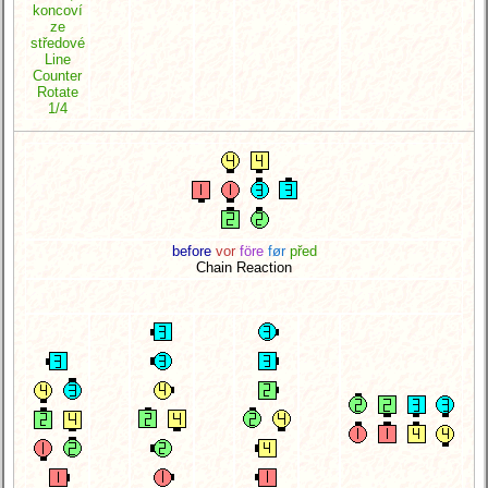
koncoví
ze
středové
Line
Counter
Rotate
1/4
before
vor
före
før
před
Chain Reaction