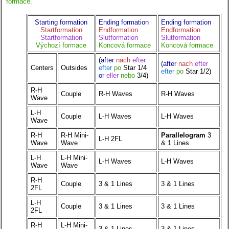
formace.
Starting formation
Ending formation
Ending formation
Startformation
Endformation
Endformation
Startformation
Slutformation
Slutformation
Výchozí formace
Koncová formace
Koncová formace
(
after
nach
efter
(
after
nach
efter
Centers
Outsides
efter
po
Star 1/4
efter
po
Star 1/2)
or
eller
nebo
3/4)
R-H
Couple
R-H Waves
R-H Waves
Wave
L-H
Couple
L-H Waves
L-H Waves
Wave
R-H
R-H Mini-
Parallelogram
3
L-H 2FL
Wave
Wave
& 1 Lines
L-H
L-H Mini-
L-H Waves
L-H Waves
Wave
Wave
R-H
Couple
3 & 1 Lines
3 & 1 Lines
2FL
L-H
Couple
3 & 1 Lines
3 & 1 Lines
2FL
R-H
L-H Mini-
3 & 1 Lines
3 & 1 Lines