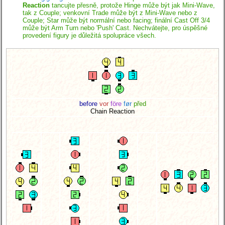
Reaction
tancujte přesně, protože Hinge může být jak Mini-Wave,
tak z Couple; venkovní Trade může být z Mini-Wave nebo z
Couple; Star může být normální nebo facing; finální Cast Off 3/4
může být Arm Turn nebo 'Push' Cast. Nechvátejte, pro úspěšné
provedení figury je důležitá spolupráce všech.
before
vor
före
før
před
Chain Reaction