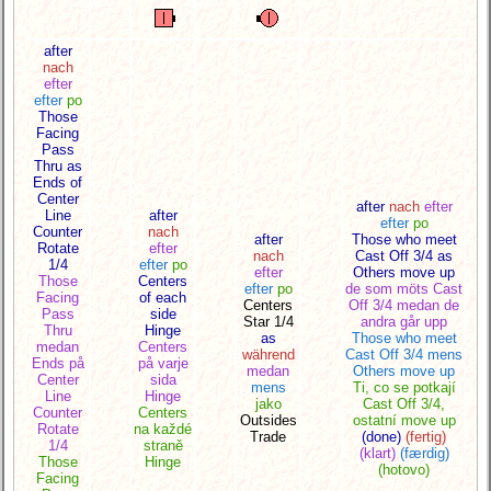
after
nach
efter
efter
po
Those
Facing
Pass
Thru as
Ends of
Center
after
nach
efter
Line
after
efter
po
Counter
nach
after
Those who meet
Rotate
efter
nach
Cast Off 3/4 as
1/4
efter
po
efter
Others move up
Those
Centers
efter
po
de som möts Cast
Facing
of each
Centers
Off 3/4 medan de
Pass
side
Star 1/4
andra går upp
Thru
Hinge
as
Those who meet
medan
Centers
während
Cast Off 3/4 mens
Ends på
på varje
medan
Others move up
Center
sida
mens
Ti, co se potkají
Line
Hinge
jako
Cast Off 3/4,
Counter
Centers
Outsides
ostatní move up
Rotate
na každé
Trade
(done)
(fertig)
1/4
straně
(klart)
(færdig)
Those
Hinge
(hotovo)
Facing