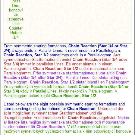
Pass
Thru,
koncoví
ze
středové
Line
Counter
Rotate
1/4
From symmetric starting formations,
Chain Reaction (Star 1/4 or Star
3/4)
always ends in Parallel Lines. It never ends in a Parallelogram.
Chain Reaction, Star 1/2
sometimes ends in a Parallelogram.
Aus
symmetrischen Startformationen endet
Chain Reaction (Star 1/4 oder
Star 3/4)
immer in parallelen Lines. Es endet niemals in einem
Parallelogramm.
Chain Reaction, Star 1/2
endet manchmal in einem
Parallelogramm.
Från symmetriska startformationer, slutar alltid
Chain
Reaction (Star 1/4 eller Star 3/4)
i Parallel Lines. Det slutar aldrig i en
Parallelogram.
Chain Reaction, Star 1/2
slutar ibland i en Parallelogram.
Ze symetrických výchozích formací končí
Chain Reaction (Star 1/4 or
Star 3/4)
vždy v Parallel Lines. Nikdy nekončí v Parallelogram. V
Parallelogram občas končí
Chain Reaction, Star 1/2
.
Listed below are the eight possible symmetric starting formations and
corresponding ending formations for
Chain Reaction
.
Unten sind die
acht möglichen symmetrischen Startformationen und die
dazugehörenden Endformationen für
Chain Reaction
aufgelistet:
Nedan
är listade åtta möjliga symmetriska startformationer och motsvarande
slutformationer för
Chain Reaction
.
V níže uvedené tabulce je osm
možných symetrických výchozích formací a k nim odpovídající koncové