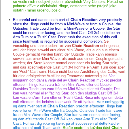
se vedle nich neobjeví jeden z původních Very Centers. Pokud se
pohnete dříve v očekávání Hinge, dostanete sebe (stejně jako
ostatní) mimo určenou pozici.
Be careful and dance each part of
Chain Reaction
very precisely
since the Hinge could be from a Mini-Wave or from a Couple; the
Outsides Trade could be from a Mini-Wave or a Couple; the Star
could be normal or facing; and the final Cast Off 3/4 could be an
Arm Turn or a 'Push' Cast. Don't rush the execution of this call
since teamwork is required for successful completion.
Sei
vorsichtig und tanze jeden Teil von
Chain Reaction
sehr genau,
weil der Hinge sowohl aus einer Mini-Wave, als auch aus einem
Couple gemacht werden kann; der Outside Trade kann ebenso
sowohl aus einer Mini-Wave, als auch aus einem Couple gemacht
werden; der Stern könnte normal oder aber ein facing Star sein;
und das abschließende Cast Off 3/4 könnte ein Arm Turn oder aber
ein 'Push' Cast sein. Hetze nicht bei der Ausführung des Calls, weil
für eine erfolgreiche Ausführung Teamwork notwendig ist.
Var
noggrann och dansa varje del av
Chain Reaction
mycket precist
eftersom Hinge kan vara från en Mini-Wave eller ett Couple;
Outsides Trade kan vara från en Mini-Wave eller ett Couple; Det
kan vara normal eller 'facing' Star; och den slutliga Cast Off 3/4
kan vara en Arm Turn eller en 'Push' Cast. Rusa inte igenom detta
call eftersom det behövs teamwork för att lyckas.
Vær omhyggelig
og dans hver part af
Chain Reaction
præcist eftersom Hinge kan
være fra en Mini-Wave eller fra Couple; Outsides Trade kan være
fra en Mini-Wave eller Couple; Star kan være normal eller facing;
og den afsluttende Cast Off 3/4 kan være Arm Turn eller 'Push'
Cast. Forhast dig ikke og tænk på at successen af dette kald er
afhængig af godt Team work.
Buďte opatrní a každou část
Chain