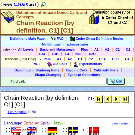
Definitions of Square Dance Calls and
Concepts
Chain Reaction [by
definition, C1] [C1]
|
|
|
Definitions Main Page
FAQ
Ceder Chest Definition Books
|
Multilingual
administrator
|
|
|
|
|
|
|
Index
-->
All Levels
Basic and Mainstream
Plus
A1
A2
C1
C2
|
|
|
|
C3A
C3B
C4
NOL
Def2
|
|
|
|
|
|
|
|
Definitions (Text Only)
-->
Plus
A1
A2
C1
C2
C3A
C3B
C4
|
|
NOL
Old Calls
Experimentals
|
|
|
Dancing and Studying Hints
Tagging Calls
Calls with Parts
|
Shape Changing
Types of Distortions
Go!
F
ind call:
Chain Reaction [by definition,
C1
:
C1] [C1]
(
Lee Kopman
1975)
Language:
Sprache:
Språk:
Jazyk:
view (admin)
or