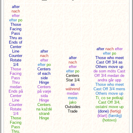
after
nach
efter
efter
po
Those
Facing
Pass
Thru as
Ends of
Center
after
nach
efter
Line
after
efter
po
Counter
nach
after
Those who meet
Rotate
efter
nach
Cast Off 3/4 as
1/4
efter
po
efter
Others move up
Those
Centers
efter
po
de som möts Cast
Facing
of each
Centers
Off 3/4 medan de
Pass
side
Star 1/4
andra går upp
Thru
Hinge
as
Those who meet
medan
Centers
während
Cast Off 3/4 mens
Ends på
på varje
medan
Others move up
Center
sida
mens
Ti, co se potkají
Line
Hinge
jako
Cast Off 3/4,
Counter
Centers
Outsides
ostatní move up
Rotate
na každé
Trade
(done)
(fertig)
1/4
straně
(klart)
(færdig)
Those
Hinge
(hotovo)
Facing
Pass
Thru,