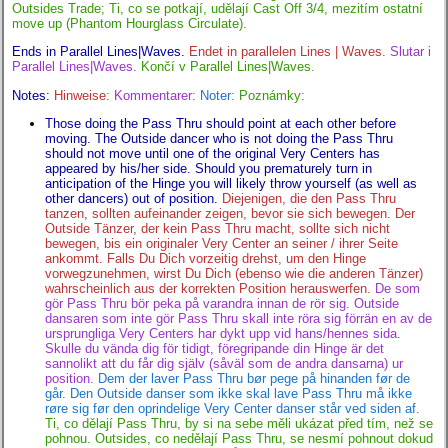
Outsides Trade; Ti, co se potkají, udělají Cast Off 3/4, mezitím ostatní
move up (Phantom Hourglass Circulate).
Ends in Parallel Lines|Waves.
Endet in parallelen Lines | Waves.
Slutar i
Parallel Lines|Waves.
Končí v Parallel Lines|Waves.
Notes:
Hinweise:
Kommentarer:
Noter:
Poznámky:
Those doing the Pass Thru should point at each other before
moving. The Outside dancer who is not doing the Pass Thru
should not move until one of the original Very Centers has
appeared by his/her side. Should you prematurely turn in
anticipation of the Hinge you will likely throw yourself (as well as
other dancers) out of position.
Diejenigen, die den Pass Thru
tanzen, sollten aufeinander zeigen, bevor sie sich bewegen. Der
Outside Tänzer, der kein Pass Thru macht, sollte sich nicht
bewegen, bis ein originaler Very Center an seiner / ihrer Seite
ankommt. Falls Du Dich vorzeitig drehst, um den Hinge
vorwegzunehmen, wirst Du Dich (ebenso wie die anderen Tänzer)
wahrscheinlich aus der korrekten Position herauswerfen.
De som
gör Pass Thru bör peka på varandra innan de rör sig. Outside
dansaren som inte gör Pass Thru skall inte röra sig förrän en av de
ursprungliga Very Centers har dykt upp vid hans/hennes sida.
Skulle du vända dig för tidigt, föregripande din Hinge är det
sannolikt att du får dig själv (såväl som de andra dansarna) ur
position.
Dem der laver Pass Thru bør pege på hinanden før de
går. Den Outside danser som ikke skal lave Pass Thru må ikke
røre sig før den oprindelige Very Center danser står ved siden af.
Ti, co dělají Pass Thru, by si na sebe měli ukázat před tím, než se
pohnou. Outsides, co nedělají Pass Thru, se nesmí pohnout dokud