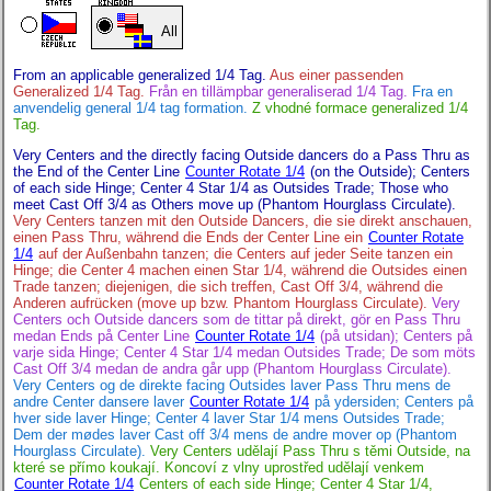
All
From an applicable generalized 1/4 Tag.
Aus einer passenden
Generalized 1/4 Tag.
Från en tillämpbar generaliserad 1/4 Tag.
Fra en
anvendelig general 1/4 tag formation.
Z vhodné formace generalized 1/4
Tag.
Very Centers and the directly facing Outside dancers do a Pass Thru as
the End of the Center Line
Counter Rotate 1/4
(on the Outside); Centers
of each side Hinge; Center 4 Star 1/4 as Outsides Trade; Those who
meet Cast Off 3/4 as Others move up (Phantom Hourglass Circulate).
Very Centers tanzen mit den Outside Dancers, die sie direkt anschauen,
einen Pass Thru, während die Ends der Center Line ein
Counter Rotate
1/4
auf der Außenbahn tanzen; die Centers auf jeder Seite tanzen ein
Hinge; die Center 4 machen einen Star 1/4, während die Outsides einen
Trade tanzen; diejenigen, die sich treffen, Cast Off 3/4, während die
Anderen aufrücken (move up bzw. Phantom Hourglass Circulate).
Very
Centers och Outside dancers som de tittar på direkt, gör en Pass Thru
medan Ends på Center Line
Counter Rotate 1/4
(på utsidan); Centers på
varje sida Hinge; Center 4 Star 1/4 medan Outsides Trade; De som möts
Cast Off 3/4 medan de andra går upp (Phantom Hourglass Circulate).
Very Centers og de direkte facing Outsides laver Pass Thru mens de
andre Center dansere laver
Counter Rotate 1/4
på ydersiden; Centers på
hver side laver Hinge; Center 4 laver Star 1/4 mens Outsides Trade;
Dem der mødes laver Cast off 3/4 mens de andre mover op (Phantom
Hourglass Circulate).
Very Centers udělají Pass Thru s těmi Outside, na
které se přímo koukají. Koncoví z vlny uprostřed udělají venkem
Counter Rotate 1/4
Centers of each side Hinge; Center 4 Star 1/4,