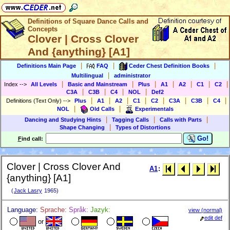
Definitions of Square Dance Calls and
Concepts
Clover | Cross Clover
And {anything} [A1]
|
|
|
Definitions Main Page
FAQ
Ceder Chest Definition Books
|
Multilingual
administrator
|
|
|
|
|
|
|
Index
-->
All Levels
Basic and Mainstream
Plus
A1
A2
C1
C2
|
|
|
|
C3A
C3B
C4
NOL
Def2
|
|
|
|
|
|
|
|
Definitions (Text Only)
-->
Plus
A1
A2
C1
C2
C3A
C3B
C4
|
|
NOL
Old Calls
Experimentals
|
|
|
Dancing and Studying Hints
Tagging Calls
Calls with Parts
|
Shape Changing
Types of Distortions
Go!
F
ind call:
Clover | Cross Clover And
A1
:
{anything} [A1]
(
Jack Lasry
1965)
Language:
Sprache:
Språk:
Jazyk:
view (normal)
edit def
or