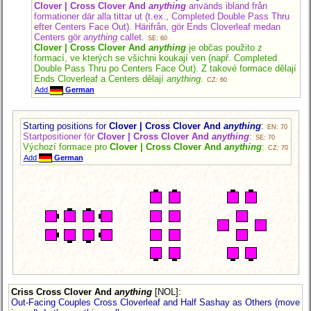
Clover | Cross Clover And
anything
används ibland från
formationer där alla tittar ut (t.ex., Completed Double Pass Thru
efter Centers Face Out). Härifrån, gör Ends Cloverleaf medan
Centers gör
anything
callet.
SE: 60
Clover | Cross Clover And
anything
je občas použito z
formací, ve kterých se všichni koukají ven (např. Completed
Double Pass Thru po Centers Face Out). Z takové formace dělají
Ends Cloverleaf a Centers dělají
anything
.
CZ: 60
Add
German
Starting positions for
Clover | Cross Clover And
anything
:
EN: 70
Startpositioner för
Clover | Cross Clover And
anything
:
SE: 70
Výchozí formace pro
Clover | Cross Clover And
anything
:
CZ: 70
Add
German
Criss Cross Clover And
anything
[NOL]
:
Out-Facing Couples Cross Cloverleaf and Half Sashay as Others (move