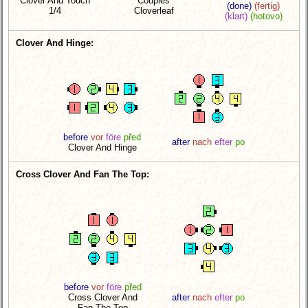
Clover And Touch
Couples
(done)
(fertig)
1/4
Cloverleaf
(klart)
(hotovo)
Clover And Hinge:
before
vor
före
před
after
nach
efter
po
Clover And Hinge
Cross Clover And Fan The Top:
before
vor
före
před
Cross Clover And
after
nach
efter
po
Fan The Top