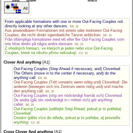
All
From applicable formations with one or more Out-Facing Couples not
directly looking at any other dancers.
EN: 10
Aus anwendbaren Formationen mit einem oder mehreren Out-Facing
Couples, die nicht direkt irgendwelche Tänzer anblicken.
DE: 10
Från tillämpliga formationer med ett eller fler Out-Facing Couples som
inte tittar direkt på några andra dansare.
SE: 10
Z vhodných formací, ve kterých je jeden nebo více Out-Facing
Couples, které na nikoho přímo nekoukají.
CZ: 10
Clover And
anything
[A1]:
Out-Facing Couples (Step Ahead if necessary, and) Cloverleaf.
The Others (move in to the center if necessary, and) do the
anything
call.
EN: 20
Out-Facing Couples (Tritt vorwärts wenn nötig und) Cloverleaf. Die
anderen (bewegen sich ins Zentrum wenn nötig und) und mache
den anything call.
DE: 20
Out-Facing Couples (stig om nödvändigt framåt och) Cloverleaf.
De andra (går om nödvändigt in i mitten och) gör
anything
callet.
SE: 20
Out-Facing Couples (udělejte Step Ahead, pokud je to potřeba)
Cloverleaf.
Ostatní (jděte více do středu, pokud je to potřeba, a) proveďte
anything
.
CZ: 20
Cross Clover And
anything
[A1]: