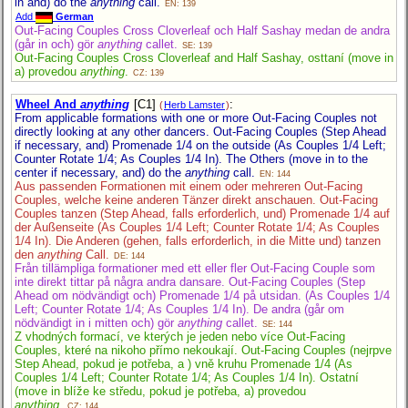
in and) do the
anything
call.
EN: 139
Add
German
Out-Facing Couples Cross Cloverleaf och Half Sashay medan de andra
(går in och) gör
anything
callet.
SE: 139
Out-Facing Couples Cross Cloverleaf and Half Sashay, osttaní (move in
a) provedou
anything
.
CZ: 139
Wheel And
anything
[C1]
:
(
Herb Lamster
)
From applicable formations with one or more Out-Facing Couples not
directly looking at any other dancers. Out-Facing Couples (Step Ahead
if necessary, and) Promenade 1/4 on the outside (As Couples 1/4 Left;
Counter Rotate 1/4; As Couples 1/4 In). The Others (move in to the
center if necessary, and) do the
anything
call.
EN: 144
Aus passenden Formationen mit einem oder mehreren Out-Facing
Couples, welche keine anderen Tänzer direkt anschauen. Out-Facing
Couples tanzen (Step Ahead, falls erforderlich, und) Promenade 1/4 auf
der Außenseite (As Couples 1/4 Left; Counter Rotate 1/4; As Couples
1/4 In). Die Anderen (gehen, falls erforderlich, in die Mitte und) tanzen
den
anything
Call.
DE: 144
Från tillämpliga formationer med ett eller fler Out-Facing Couple som
inte direkt tittar på några andra dansare. Out-Facing Couples (Step
Ahead om nödvändigt och) Promenade 1/4 på utsidan. (As Couples 1/4
Left; Counter Rotate 1/4; As Couples 1/4 In). De andra (går om
nödvändigt in i mitten och) gör
anything
callet.
SE: 144
Z vhodných formací, ve kterých je jeden nebo více Out-Facing
Couples, které na nikoho přímo nekoukají. Out-Facing Couples (nejrpve
Step Ahead, pokud je potřeba, a ) vně kruhu Promenade 1/4 (As
Couples 1/4 Left; Counter Rotate 1/4; As Couples 1/4 In). Ostatní
(move in blíže ke středu, pokud je potřeba, a) provedou
anything
.
CZ: 144