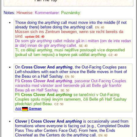
Notes:
Hinweise:
Kommentarer:
Poznámky:
Those doing the
anything
call must move into the middle (if not
already there) before doing the
anything
call.
EN: 40
Müssen sich ins Zentrum bewegen, wenn sie nicht bereits da
sind.
update DE: 40
De som gör
anything
callet måste gå in i mitten (om de inte redan
är där) innan de gör
anything
callet.
SE: 40
Ti, co dělají
anything
, musí nejdříve postoupit více doprostřed
(pokud už tam nejsou) a teprve pak udělat
anything
.
CZ: 40
On
Cross Clover And
anything
, the Out-Facing Couples pass
Left
-shoulders with each other since the Belle moves in front of
the Beau on a Half Sashay.
EN: 50
På
Cross Clover And
anything
, passerar Out-Facing Couples
varandra med vänster axel beroende på att Belle går framför
Beau på en Half Sashay.
SE: 50
Při
Cross Clover And
anything
se tanečníci v Out-Facing
Couples spolu míjejí
levým
ramenem, čili Belle při Half Sashay
předchází před Beau.
CZ: 50
Add
German
Clover | Cross Clover And
anything
is occasionally used from
formations where everyone is facing out (e.g., Completed Double
Pass Thru after Centers Face Out). From here, the Ends
Cloverleaf as the Centers do the
anything
call.
EN: 60