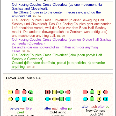
Out-Facing Couples Cross Cloverleaf (as one movement Half
Sashay and Cloverleaf).
The Others (move in to the center if necessary, and) do the
anything
call.
EN: 30
Out-Facing Couples Cross Cloverleaf (in einer Bewegung Half
Sashay und Cloverleaf). Das Out-Facing Couples geht aneinander
Left-shoulders vorbei, weil die Belle vor dem Beau Half Sashay
macht. Die anderen (bewegen sich ins Zentrum wenn nötig und)
und mache den anything call.
DE: 30
Out-Facing Couples Cross Cloverleaf (som en rörelse Half Sashay
och sedan Cloverleaf).
De andra (går om nödvändigt in i mitten och) gör
anything
callet.
SE: 30
Out-Facing Couples Cross Cloverleaf (jako jeden pohyb Half
Sashay a Cloverleaf).
Ostatní (jděte více do středu, pokud je to potřeba, a) proveďte
anything.
CZ: 30
Clover And Touch 1/4:
after
nach
efter
po
before
vor
före
after
nach
efter
po
New Centers
před
Out-Facing
Touch 1/4