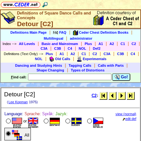
Definitions of Square Dance Calls and
Concepts
Detour [C2]
|
|
|
Definitions Main Page
FAQ
Ceder Chest Definition Books
|
Multilingual
administrator
|
|
|
|
|
|
|
Index
-->
All Levels
Basic and Mainstream
Plus
A1
A2
C1
C2
|
|
|
|
C3A
C3B
C4
NOL
Def2
|
|
|
|
|
|
|
|
Definitions (Text Only)
-->
Plus
A1
A2
C1
C2
C3A
C3B
C4
|
|
NOL
Old Calls
Experimentals
|
|
|
Dancing and Studying Hints
Tagging Calls
Calls with Parts
|
Shape Changing
Types of Distortions
Go!
F
ind call:
Detour [C2]
C2
:
(
Lee Kopman
1975)
Language:
Sprache:
Språk:
Jazyk:
view (normal)
edit def
or
All