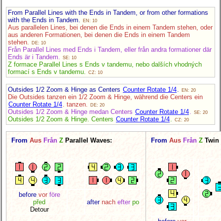
From Parallel Lines with the Ends in Tandem, or from other formations
with the Ends in Tandem.
EN: 10
Aus parallelen Lines, bei denen die Ends in einem Tandem stehen, oder
aus anderen Formationen, bei denen die Ends in einem Tandem
stehen.
DE: 10
Från Parallel Lines med Ends i Tandem, eller från andra formationer där
Ends är i Tandem.
SE: 10
Z formace Parallel Lines s Ends v tandemu, nebo dalších vhodných
formací s Ends v tandemu.
CZ: 10
Outsides 1/2 Zoom & Hinge as Centers
Counter Rotate 1/4
.
EN: 20
Die Outsides tanzen ein 1/2 Zoom & Hinge, während die Centers ein
Counter Rotate 1/4
. tanzen.
DE: 20
Outsides 1/2 Zoom & Hinge medan Centers
Counter Rotate 1/4
.
SE: 20
Outsides 1/2 Zoom & Hinge. Centers
Counter Rotate 1/4
.
CZ: 20
From
Aus
Från
Z
Parallel Waves:
From
Aus
Från
Z
Twin
before
vor
före
před
after
nach
efter
po
Detour