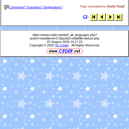
Page translated by
David Tesař
.
Comments? Questions? Suggestions?
C2
:
https://www.ceder.net/def/_all_languages.php?
action=view&level=C2&action=edit&file=detour.php
07-August-2026 14:17:23
Copyright © 2026
Vic Ceder
. All Rights Reserved.