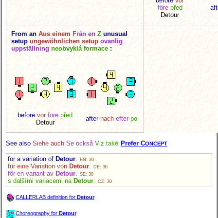
before
vor
före
před
aft
Detour
From an
Aus einem
Från en
Z
unusual
setup
ungewöhnlichen setup
ovanlig
uppställning
neobvyklá formace
:
before
vor
före
před
after
nach
efter
po
Detour
See also
Siehe auch
Se också
Viz také
Prefer C
ONCEPT
for a variation of
Detour
.
EN: 30
für eine Variation von
Detour
.
DE: 30
för en variant av
Detour
.
SE: 30
s dalšími variacemi na
Detour
.
CZ: 30
CALLERLAB definition for
Detour
Choreography for
Detour