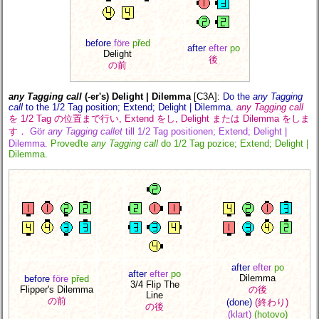
before
före
před
after
efter
po
Delight
後
の前
any Tagging call
(-er's) Delight | Dilemma
[C3A]
:
Do the
any Tagging
call
to the 1/2 Tag position; Extend; Delight | Dilemma.
any Tagging call
を 1/2 Tag の位置まで行い, Extend をし, Delight または Dilemma をしま
す．
Gör
any Tagging callet
till 1/2 Tag positionen; Extend; Delight |
Dilemma.
Proveďte
any Tagging call
do 1/2 Tag pozice; Extend; Delight |
Dilemma.
after
efter
po
after
efter
po
Dilemma
before
före
před
3/4 Flip The
Flipper's Dilemma
の後
Line
の前
(done)
(終わり)
の後
(klart)
(hotovo)