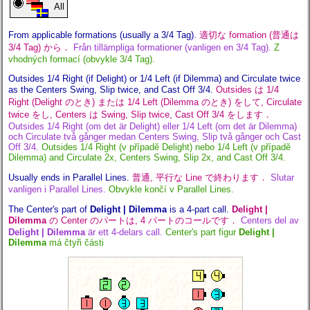
All
From applicable formations (usually a 3/4 Tag).
適切な formation (普通は
3/4 Tag) から．
Från tillämpliga formationer (vanligen en 3/4 Tag).
Z
vhodných formací (obvykle 3/4 Tag).
Outsides 1/4 Right (if Delight) or 1/4 Left (if Dilemma) and Circulate twice
as the Centers Swing, Slip twice, and Cast Off 3/4.
Outsides は 1/4
Right (Delight のとき) または 1/4 Left (Dilemma のとき) をして, Circulate
twice をし, Centers は Swing, Slip twice, Cast Off 3/4 をします．
Outsides 1/4 Right (om det är Delight) eller 1/4 Left (om det är Dilemma)
och Circulate två gånger medan Centers Swing, Slip två gånger och Cast
Off 3/4.
Outsides 1/4 Right (v případě Delight) nebo 1/4 Left (v případě
Dilemma) and Circulate 2x, Centers Swing, Slip 2x, and Cast Off 3/4.
Usually ends in Parallel Lines.
普通, 平行な Line で終わります．
Slutar
vanligen i Parallel Lines.
Obvykle končí v Parallel Lines.
The Center's part of
Delight | Dilemma
is a 4-part call.
Delight |
Dilemma
の Center のパートは, 4 パートのコールです．
Centers del av
Delight | Dilemma
är ett 4-delars call.
Center's part figur
Delight |
Dilemma
má čtyři části