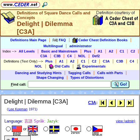
Definitions of Square Dance Calls and
Concepts
Delight | Dilemma
[C3A]
|
|
|
Definitions Main Page
FAQ
Ceder Chest Definition Books
|
Multilingual
administrator
|
|
|
|
|
|
|
Index
-->
All Levels
Basic and Mainstream
Plus
A1
A2
C1
C2
|
|
|
|
C3A
C3B
C4
NOL
Def2
|
|
|
|
|
|
|
|
Definitions (Text Only)
-->
Plus
A1
A2
C1
C2
C3A
C3B
C4
|
|
NOL
Old Calls
Experimentals
|
|
|
Dancing and Studying Hints
Tagging Calls
Calls with Parts
|
Shape Changing
Types of Distortions
Go!
F
ind call:
Delight | Dilemma [C3A]
C3A
:
(
Lee Kopman
1971)
Language:
言語
Språk:
Jazyk:
view (admin)
or