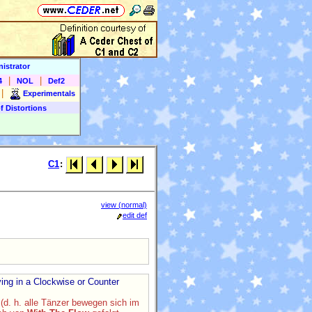
istrator
|
|
4
NOL
Def2
|
Experimentals
f Distortions
C1
:
view (normal)
edit def
ving in a Clockwise or Counter
(d. h. alle Tänzer bewegen sich im