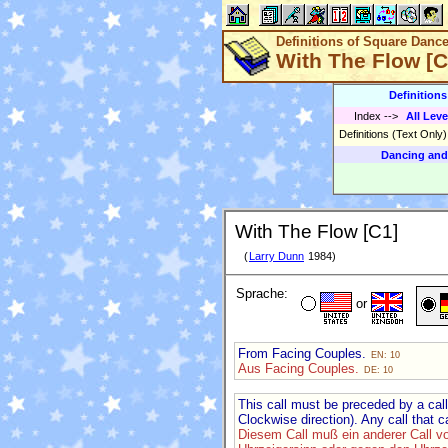
Definitions of Square Danc
With The Flow [C
Definition
Index
-->
All Leve
Definitions (Text Only
Dancing and
With The Flow [C1]
(
Larry Dunn
1984)
Sprache:
or
From Facing Couples.
EN: 10
Aus Facing Couples.
DE: 10
This call must be preceded by a call
Clockwise direction). Any call that
Diesem Call muß ein anderer Call vo