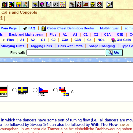
e Calls and Concepts
1]
|
|
|
|
s Main Page
FAQ
Ceder Chest Definition Books
Multilingual
admin
|
|
|
|
|
|
|
|
|
ls
Basic and Mainstream
Plus
A1
A2
C1
C2
C3A
C3B
C
|
|
|
|
|
|
|
|
|
)
-->
Plus
A1
A2
C1
C2
C3A
C3B
C4
NOL
Old Calls
|
|
|
|
 Studying Hints
Tagging Calls
Calls with Parts
Shape Changing
Types o
Go!
F
ind call:
All
 in which the dancers have some sort of turning flow (i.e., all dancers are mo
 can be followed by Sweep 1/4 can also be followed by
With The Flow
.
EN: 20
rausgehen, in welchem die Tänzer eine Art einheitliche Drehbewegung haben 