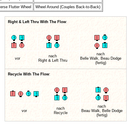
erse Flutter Wheel
Wheel Around (Couples Back-to-Back)
Right & Left Thru With The Flow
:
nach
nach
vor
Belle Walk, Beau Dodge
Right & Left Thru
(fertig)
Recycle With The Flow
:
nach
nach
vor
Beau Walk, Belle Dodge
Recycle
(fertig)