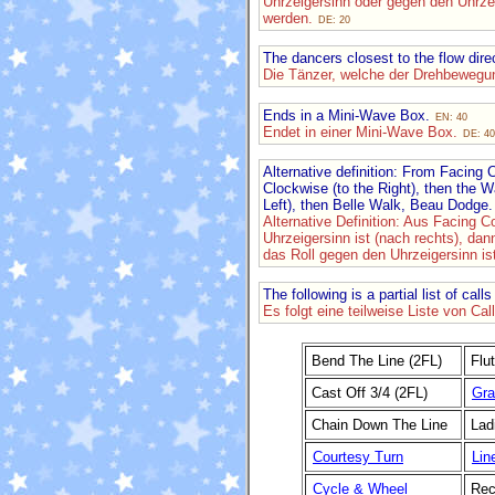
Uhrzeigersinn oder gegen den Uhrze
werden.
DE: 20
The dancers closest to the flow dire
Die Tänzer, welche der Drehbewegun
Ends in a Mini-Wave Box.
EN: 40
Endet in einer Mini-Wave Box.
DE: 40
Alternative definition: From Facing C
Clockwise (to the Right), then the W
Left), then Belle Walk, Beau Dodge
Alternative Definition: Aus Facing C
Uhrzeigersinn ist (nach rechts), da
das Roll gegen den Uhrzeigersinn is
The following is a partial list of ca
Es folgt eine teilweise Liste von Ca
Bend The Line (2FL)
Flu
Cast Off 3/4 (2FL)
Gra
Chain Down The Line
Lad
Courtesy Turn
Lin
Cycle & Wheel
Rec