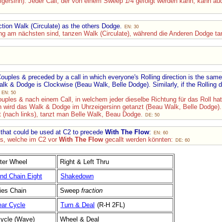
igersinn). Jeder Call, der von einem Sweep 1/4 gefolgt werden kann, kann a
ction Walk (Circulate) as the others Dodge.
EN: 30
g am nächsten sind, tanzen Walk (Circulate), während die Anderen Dodge t
ouples & preceded by a call in which everyone's Rolling direction is the same. 
alk & Dodge is Clockwise (Beau Walk, Belle Dodge). Similarly, if the Rolling d
.
EN: 50
ouples & nach einem Call, in welchem jeder dieselbe Richtung für das Roll ha
nn wird das Walk & Dodge im Uhrzeigersinn getanzt (Beau Walk, Belle Dodge)
t (nach links), tanzt man Belle Walk, Beau Dodge.
DE: 50
lls that could be used at C2 to precede
With The Flow
:
EN: 60
lls, welche im C2 vor
With The Flow
gecallt werden könnten:
DE: 60
tter Wheel
Right & Left Thru
nd Chain Eight
Shakedown
ies Chain
Sweep
fraction
ear Cycle
Turn & Deal
(R-H 2FL)
ycle (Wave)
Wheel & Deal