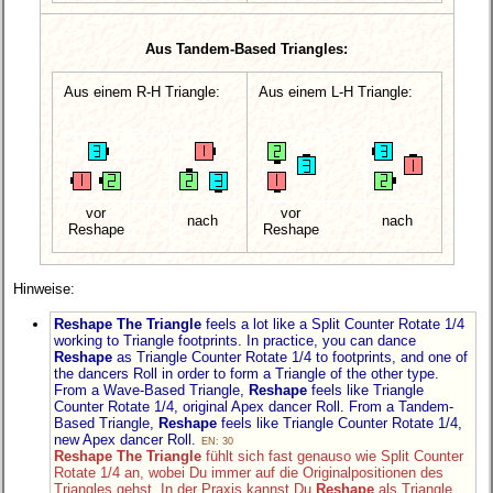
Aus Tandem-Based Triangles:
Aus einem R-H Triangle:
Aus einem L-H Triangle:
vor
vor
nach
nach
Reshape
Reshape
Hinweise:
Reshape The Triangle
feels a lot like a Split Counter Rotate 1/4
working to Triangle footprints. In practice, you can dance
Reshape
as Triangle Counter Rotate 1/4 to footprints, and one of
the dancers Roll in order to form a Triangle of the other type.
From a Wave-Based Triangle,
Reshape
feels like Triangle
Counter Rotate 1/4, original Apex dancer Roll. From a Tandem-
Based Triangle,
Reshape
feels like Triangle Counter Rotate 1/4,
new Apex dancer Roll.
EN: 30
Reshape The Triangle
fühlt sich fast genauso wie Split Counter
Rotate 1/4 an, wobei Du immer auf die Originalpositionen des
Triangles gehst. In der Praxis kannst Du
Reshape
als Triangle