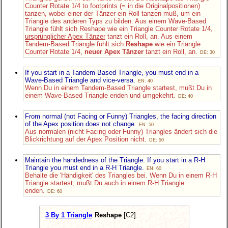
Counter Rotate 1/4 to footprints (= in die Originalpositionen)
tanzen, wobei einer der Tänzer ein Roll tanzen muß, um ein
Triangle des anderen Typs zu bilden. Aus einem Wave-Based
Triangle fühlt sich Reshape wie ein Triangle Counter Rotate 1/4,
ursprünglicher Apex Tänzer
tanzt ein Roll, an. Aus einem
Tandem-Based Triangle fühlt sich
Reshape
wie ein Triangle
Counter Rotate 1/4,
neuer Apex Tänzer
tanzt ein Roll, an.
DE: 30
If you start in a Tandem-Based Triangle, you must end in a
Wave-Based Triangle and vice-versa.
EN: 40
Wenn Du in einem Tandem-Based Triangle startest, mußt Du in
einem Wave-Based Triangle enden und umgekehrt.
DE: 40
From normal (not Facing or Funny) Triangles, the facing direction
of the Apex position does not change.
EN: 50
Aus normalen (nicht Facing oder Funny) Triangles ändert sich die
Blickrichtung auf der Apex Position nicht.
DE: 50
Maintain the handedness of the Triangle. If you start in a R-H
Triangle you must end in a R-H Triangle.
EN: 60
Behalte die 'Händigkeit' des Triangles bei. Wenn Du in einem R-H
Triangle startest, mußt Du auch in einem R-H Triangle
enden.
DE: 60
3 By 1 Triangle
Reshape
[C2]: