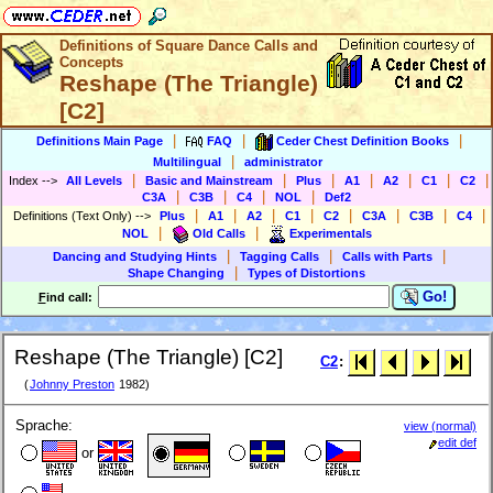
Definitions of Square Dance Calls and
Concepts
Reshape (The Triangle)
[C2]
|
|
|
Definitions Main Page
FAQ
Ceder Chest Definition Books
|
Multilingual
administrator
|
|
|
|
|
|
|
Index
-->
All Levels
Basic and Mainstream
Plus
A1
A2
C1
C2
|
|
|
|
C3A
C3B
C4
NOL
Def2
|
|
|
|
|
|
|
|
Definitions (Text Only)
-->
Plus
A1
A2
C1
C2
C3A
C3B
C4
|
|
NOL
Old Calls
Experimentals
|
|
|
Dancing and Studying Hints
Tagging Calls
Calls with Parts
|
Shape Changing
Types of Distortions
Go!
F
ind call:
Reshape (The Triangle) [C2]
C2
:
(
Johnny Preston
1982)
Sprache:
view (normal)
edit def
or