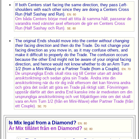
If both Centers start facing the same direction, they pass
Left
-
shoulders with each other since they are doing a Centers Cross
Run (Half Sashay and Run).
EN: 60
Om båda Centers börjar med att titta åt samma håll, passerar de
varandra med
vänster
axel eftersom de gör en Centers Cross
Run (Half Sashay och Run).
SE: 60
The original Ends should move into the center
without changing
their facing direction
and then do the Trade. Do not change your
facing direction as you move in, as it may confuse others, and
make it difficult to properly do the Trade. The confusion occurs
because the other End might not be aware of your original facing
direction, and hence would not know whether to do an Arm Turn
1/2 (from a Mini-Wave) or a Partner Trade (from a Couple).
EN: 70
De ursprungliga Ends skall röra sig till Center
utan att ändra
ansiktsriktning
och sedan göra sin Trade. Ändra inte din
ansiktsriktning när du rör dig inåt eftersom det kan förvirra andra
och göra det svårt att göra en Trade på riktigt sätt. Förvirringen
uppstår därför att den andra End kanske inte är medveten om din
ursprungliga ansiktsriktning och vet följaktligen inte om det skall
vara en Arm Turn 1/2 (från en Mini-Wave) eller Partner Trade (från
ett Couple).
SE: 70
Is Mix legal from a Diamond?
EN: 80
Är Mix tillåtet från en Diamond?
SE: 80