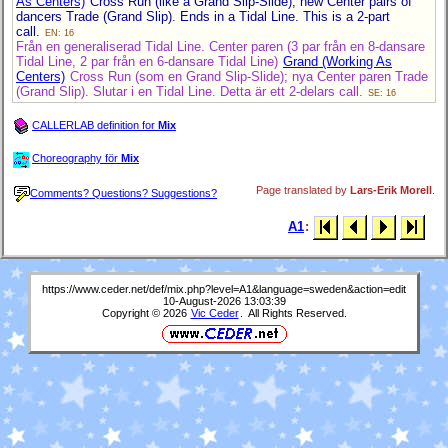
As Centers)
Cross Run (like a Grand Slip-Slide); new Center pairs of
dancers Trade (Grand Slip). Ends in a Tidal Line. This is a 2-part
call.
EN: 16
Från en generaliserad Tidal Line. Center paren (3 par från en
8-dansare
Tidal Line, 2 par från en
6-dansare
Tidal Line)
Grand (Working As
Centers)
Cross Run (som en Grand Slip-Slide); nya Center paren Trade
(Grand Slip). Slutar i en Tidal Line. Detta är ett 2-delars call.
SE: 16
CALLERLAB definition for
Mix
Choreography för
Mix
Page translated by
Lars-Erik Morell
.
Comments? Questions? Suggestions?
A1
:
https://www.ceder.net/def/mix.php?level=A1&language=sweden&action=edit
10-August-2026 13:03:39
Copyright © 2026
Vic Ceder
. All Rights Reserved.