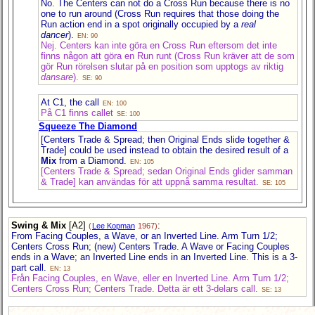
No. The Centers can not do a Cross Run because there is no
one to run around (Cross Run requires that those doing the
Run action end in a spot originally occupied by a
real
dancer
).
EN: 90
Nej. Centers kan inte göra en Cross Run eftersom det inte
finns någon att göra en Run runt (Cross Run kräver att de som
gör Run rörelsen slutar på en position som upptogs av riktig
dansare
).
SE: 90
At C1, the call
EN: 100
På C1 finns callet
SE: 100
Squeeze The Diamond
[Centers Trade & Spread; then Original Ends slide together &
Trade] could be used instead to obtain the desired result of a
Mix
from a Diamond.
EN: 105
[Centers Trade & Spread; sedan Original Ends glider samman
& Trade] kan användas för att uppnå samma resultat.
SE: 105
Swing & Mix
[A2]
:
(
Lee Kopman
1967)
From Facing Couples, a Wave, or an Inverted Line. Arm Turn 1/2;
Centers Cross Run; (new) Centers Trade. A Wave or Facing Couples
ends in a Wave; an Inverted Line ends in an Inverted Line. This is a 3-
part call.
EN: 13
Från Facing Couples, en Wave, eller en Inverted Line. Arm Turn 1/2;
Centers Cross Run; Centers Trade. Detta är ett 3-delars call.
SE: 13