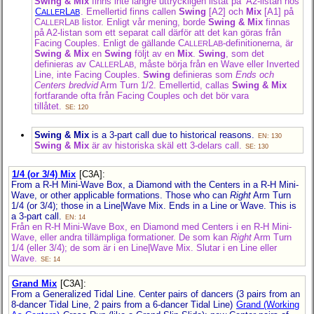
Swing & Mix
finns inte längre uttryckligen listat på A2-listan hos
C
L
. Emellertid finns callen
Swing
[A2] och
Mix
[A1] på
ALLER
AB
C
L
listor. Enligt vår mening, borde
Swing & Mix
finnas
ALLER
AB
på A2-listan som ett separat call därför att det kan göras från
Facing Couples. Enligt de gällande C
L
-definitionerna, är
ALLER
AB
Swing & Mix
en
Swing
följt av en
Mix
.
Swing
, som det
definieras av C
L
, måste börja från en Wave eller Inverted
ALLER
AB
Line, inte Facing Couples.
Swing
definieras som
Ends och
Centers bredvid
Arm Turn 1/2. Emellertid, callas
Swing & Mix
fortfarande ofta från Facing Couples och det bör vara
tillåtet.
SE: 120
Swing & Mix
is a 3-part call due to historical reasons.
EN: 130
Swing & Mix
är av historiska skäl ett 3-delars call.
SE: 130
1/4 (or 3/4) Mix
[C3A]
:
From a R-H Mini-Wave Box, a Diamond with the Centers in a R-H Mini-
Wave, or other applicable formations. Those who can
Right
Arm Turn
1/4 (or 3/4); those in a Line|Wave Mix. Ends in a Line or Wave. This is
a 3-part call.
EN: 14
Från en R-H Mini-Wave Box, en Diamond med Centers i en R-H Mini-
Wave, eller andra tillämpliga formationer. De som kan
Right
Arm Turn
1/4 (eller 3/4); de som är i en Line|Wave Mix. Slutar i en Line eller
Wave.
SE: 14
Grand Mix
[C3A]
:
From a Generalized Tidal Line. Center pairs of dancers (3 pairs from an
8-dancer
Tidal Line, 2 pairs from a
6-dancer
Tidal Line)
Grand (Working