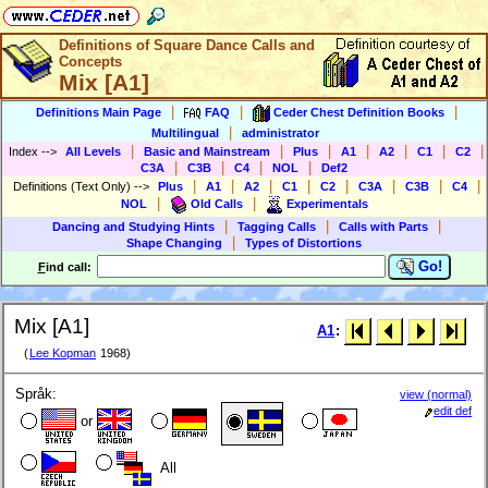
Definitions of Square Dance Calls and
Concepts
Mix [A1]
|
|
|
Definitions Main Page
FAQ
Ceder Chest Definition Books
|
Multilingual
administrator
|
|
|
|
|
|
|
Index
-->
All Levels
Basic and Mainstream
Plus
A1
A2
C1
C2
|
|
|
|
C3A
C3B
C4
NOL
Def2
|
|
|
|
|
|
|
|
Definitions (Text Only)
-->
Plus
A1
A2
C1
C2
C3A
C3B
C4
|
|
NOL
Old Calls
Experimentals
|
|
|
Dancing and Studying Hints
Tagging Calls
Calls with Parts
|
Shape Changing
Types of Distortions
Go!
F
ind call:
Mix [A1]
A1
:
(
Lee Kopman
1968)
Språk:
view (normal)
edit def
or
All