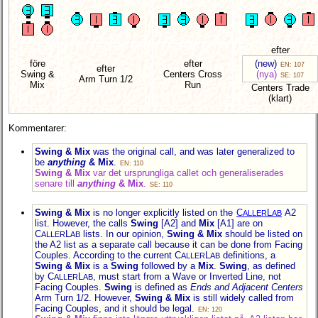
efter
före
efter
(new)
EN: 107
efter
Swing &
Centers Cross
(nya)
SE: 107
Arm Turn 1/2
Mix
Run
Centers Trade
(klart)
Kommentarer:
Swing & Mix
was the original call, and was later generalized to
be
anything
& Mix
.
EN: 110
Swing & Mix
var det ursprungliga callet och generaliserades
senare till
anything
& Mix
.
SE: 110
Swing & Mix
is no longer explicitly listed on the
C
L
A2
ALLER
AB
list. However, the calls
Swing
[A2] and
Mix
[A1] are on
C
L
lists. In our opinion,
Swing & Mix
should be listed on
ALLER
AB
the A2 list as a separate call because it can be done from Facing
Couples. According to the current C
L
definitions, a
ALLER
AB
Swing & Mix
is a
Swing
followed by a
Mix
.
Swing
, as defined
by C
L
, must start from a Wave or Inverted Line, not
ALLER
AB
Facing Couples.
Swing
is defined as
Ends and Adjacent Centers
Arm Turn 1/2. However,
Swing & Mix
is still widely called from
Facing Couples, and it should be legal.
EN: 120