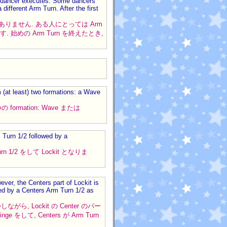
t a dancer executes. Some dancers
fferent Arm Turn. After the first
 ではありません. ある人にとっては Arm
. 始めの Arm Turn を終えたとき,
 (at least) two formations: a Wave
つの formation: Wave または
Turn 1/2 followed by a
Turn 1/2 をして Lockit となりま
er, the Centers part of Lockit is
ed by a Centers Arm Turn 1/2 as
かしながら, Lockit の Center のパー
inge をして, Centers が Arm Turn