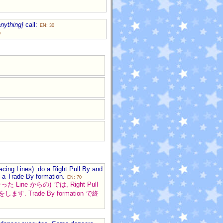
anything}
call:
EN: 30
0
cing Lines): do a Right Pull By and
in a Trade By formation.
EN: 70
Line からの) では, Right Pull
hru をします. Trade By formation で終