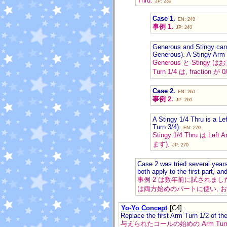
Thru:
JP: 230
Case 1.
EN: 240
事例 1.
JP: 240
Generous and Stingy cance
Generous). A Stingy Arm T
Generous と Stingy
Turn 1/4 は, fraction 
Case 2.
EN: 260
事例 2.
JP: 260
A Stingy 1/4 Thru is a Le
Turn 3/4).
EN: 270
Stingy 1/4 Thru は Lef
ます).
JP: 270
Case 2 was tried several year
both apply to the first part, 
事例 2 は数年前に試されましたが
は両方始めのパートに使い, お互い
Yo-Yo Concept
[C4]
:
Replace the first Arm Turn 1/2 of th
与えられたコールの始めの Arm Turn 1