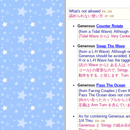
What's not allowed
EN: 130
認められない使い方
JP: 130
Generous
Counter Rotate
(from a Tidal Wave): Although t
(Tidal Wave から): Very
Generous
Swap The Wave
(from a L-H Wave): Although on
Generous should be avoided, b
H or a L-H Wave has the taggi
(左の Wave から): ある人は, c
コール) の変形なので, Stingy
動作をする, と信じます. Tur
Generous
Pass The Ocean
(from Facing Couples:) Even tho
Pass The Ocean does not con
(向かい合ったカップルから:) Bel
定義は Arm Turn を含んでい
As for combining Generous and
1/4 Thru:
EN: 230
Generous と Stingy の組み合