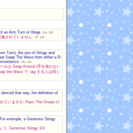
s of an Arm Turn or Hinge.
EN: 200
の言葉で定義されていません.
JP: 200
Arm Turn), the use of Stingy and
that Swap The Wave from either a R-
convenience.
EN: 210
 コールは Swap Around (手を使わない
 the Wave で, tag する人は同じ
 danced that way, the definition of
いますが, Pass The Ocean の
. For example, a Generous Stingy
 Generous Stingy 1/4