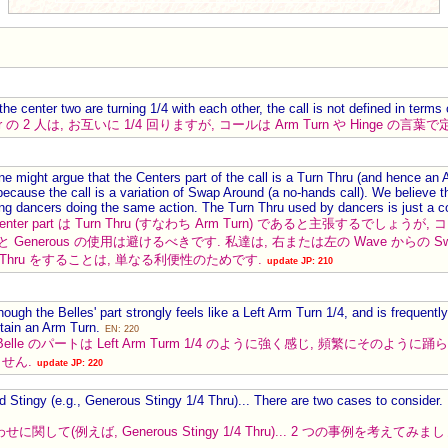
he center two are turning 1/4 with each other, the call is not defined in term
 Center の 2 人は, お互いに 1/4 回りますが, コールは Arm Turn や Hinge 
e might argue that the Centers part of the call is a Turn Thru (and hence an 
ecause the call is a variation of Swap Around (a no-hands call). We believe 
ng dancers doing the same action. The Turn Thru used by dancers is just a 
enter part は Turn Thru (すなわち Arm Turn) であると主張するでしょうが,
 と Generous の使用は避けるべきです. 私達は, 右または左の Wave からの Swap
n Thru をすることは, 単なる利便性のためです.
update JP: 210
ugh the Belles' part strongly feels like a Left Arm Turn 1/4, and is frequently
tain an Arm Turn.
EN: 220
le のパートは Left Arm Turm 1/4 のように強く感じ, 頻繁にそのように踊られて
ません.
update JP: 220
 Stingy (e.g., Generous Stingy 1/4 Thru)... There are two cases to consider
わせに関して(例えば, Generous Stingy 1/4 Thru)... 2 つの事例を考えてみましょう.