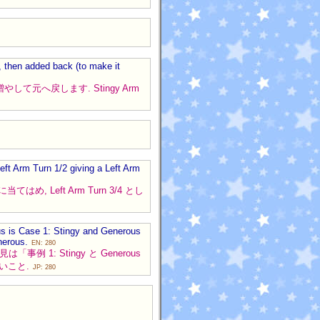
), then added back (to make it
 で増やして元へ戻します. Stingy Arm
Left Arm Turn 1/2 giving a Left Arm
/2 に当てはめ, Left Arm Turn 3/4 とし
us is Case 1: Stingy and Generous
enerous.
EN: 280
1: Stingy と Generous
ないこと.
JP: 280