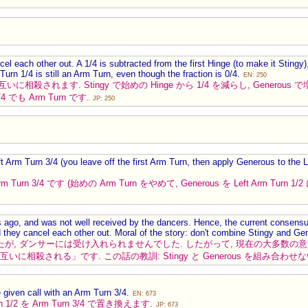
l each other out. A 1/4 is subtracted from the first Hinge (to make it Stingy
urn 1/4 is still an Arm Turn, even though the fraction is 0/4.
EN: 250
 はお互いに相殺されます. Stingy で始めの Hinge から 1/4 を減らし, Generous
が 0/4 でも Arm Turn です.
JP: 250
ft Arm Turn 3/4 (you leave off the first Arm Turn, then apply Generous to the 
t Arm Turn 3/4 です (始めの Arm Turn をやめて, Generous を Left Arm Turn 1
s ago, and was not well received by the dancers. Hence, the current consens
and they cancel each other out. Moral of the story: don't combine Stingy and G
, ダンサーには受け入れられませんでした. したがって, 現在の大多数の意見は「事例 
に相殺される」です. この話の教訓: Stingy と Generous を組み合わせ
e given call with an Arm Turn 3/4.
EN: 673
/2 を Arm Turn 3/4 で置き換えます.
JP: 673