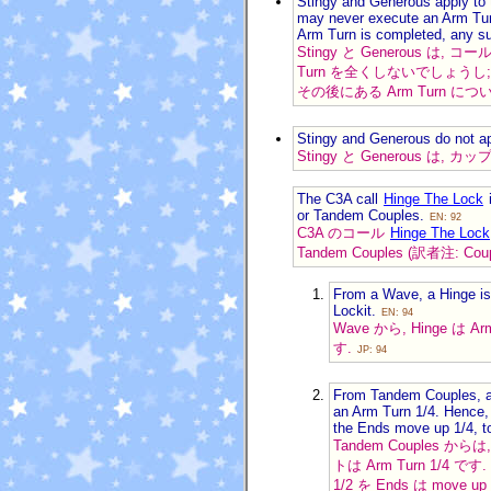
Stingy and Generous apply to t
may never execute an Arm Turn;
Arm Turn is completed, any s
Stingy と Generous は
Turn を全くしないでしょうし; 
その後にある Arm Turn につい
Stingy and Generous do not ap
Stingy と Generous は, 
The C3A call
Hinge The Lock
i
or Tandem Couples.
EN: 92
C3A のコール
Hinge The Lock
Tandem Couples (訳者注: 
From a Wave, a Hinge is
Lockit.
EN: 94
Wave から, Hinge は Ar
す.
JP: 94
From Tandem Couples, a H
an Arm Turn 1/4. Hence,
the Ends move up 1/4, t
Tandem Couples からは
トは Arm Turn 1/4 です. 
1/2 を Ends は move u