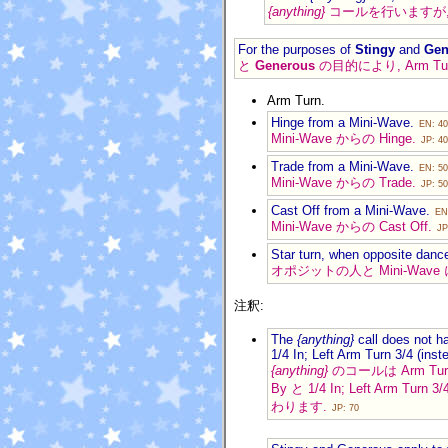
{anything}
コールを行いますが, 
For the purposes of
Stingy
and
Gen
と
Generous
の目的により, Arm Tu
Arm Turn.
Hinge from a Mini-Wave.
EN: 40
Mini-Wave からの Hinge.
JP: 40
Trade from a Mini-Wave.
EN: 50
Mini-Wave からの Trade.
JP: 50
Cast Off from a Mini-Wave.
EN
Mini-Wave からの Cast Off.
JP
Star turn, when opposite danc
オポジットの人と Mini-Wave 
注釈:
The
{anything}
call does not h
1/4 In; Left Arm Turn 3/4 (ins
{anything}
のコールは Arm Turn
By と 1/4 In; Left Arm Turn 
わります.
JP: 70