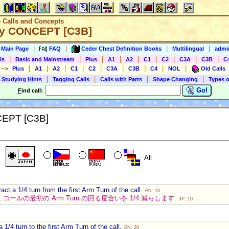
e Calls and Concepts
gy CONCEPT [C3B]
|
|
|
|
s Main Page
FAQ
Ceder Chest Definition Books
Multilingual
admin
|
|
|
|
|
|
|
|
|
ls
Basic and Mainstream
Plus
A1
A2
C1
C2
C3A
C3B
C
|
|
|
|
|
|
|
|
|
)
-->
Plus
A1
A2
C1
C2
C3A
C3B
C4
NOL
Old Calls
|
|
|
|
 Studying Hints
Tagging Calls
Calls with Parts
Shape Changing
Types o
Go!
F
ind call:
CEPT [C3B]
All
ract a 1/4 turn from the first Arm Turn of the call.
EN: 10
コールの最初の Arm Turn の回る度合いを 1/4 減らします.
JP: 10
a 1/4 turn to the first Arm Turn of the call.
EN: 20