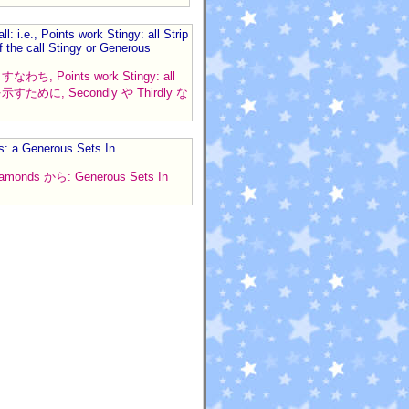
: i.e., Points work Stingy: all Strip
f the call Stingy or Generous
ints work Stingy: all
ために, Secondly や Thirdly な
s: a Generous Sets In
ds から: Generous Sets In