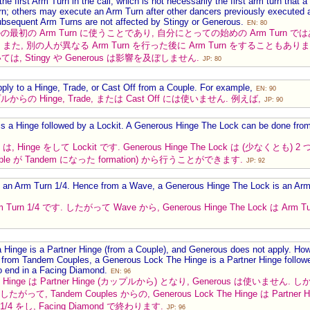
he first Arm Turn in the call, which is not necessarily the first arm turn tha
 others may execute an Arm Turn after other dancers previously executed a di
ubsequent Arm Turns are not affected by Stingy or Generous.
EN: 80
, コールの最初の Arm Turn に使うことであり, 自分にとっての始めの Arm Turn
また, 別の人が異なる Arm Turn を行った後に Arm Turn をすることもあります
ては, Stingy や Generous は影響を及ぼしません.
JP: 80
ply to a Hinge, Trade, or Cast Off from a Couple. For example,
EN: 90
カップルからの Hinge, Trade, または Cast Off には使いません. 例えば,
JP: 90
s a Hinge followed by a Lockit. A Generous Hinge The Lock can be done from
は, Hinge をして Lockit です. Generous Hinge The Lock は (少なくとも) 2 
Couple が Tandem になった formation) から行うことができます.
JP: 92
 an Arm Turn 1/4. Hence from a Wave, a Generous Hinge The Lock is an Arm 
m Turn 1/4 です. したがって Wave から, Generous Hinge The Lock は Arm 
inge is a Partner Hinge (from a Couple), and Generous does not apply. Howev
 from Tandem Couples, a Generous Lock The Hinge is a Partner Hinge follow
o end in a Facing Diamond.
EN: 96
, Hinge は Partner Hinge (カップルから) となり, Generous は使いません. し
したがって, Tandem Couples からの, Generous Lock The Hinge は Partner H
p 1/4 をし, Facing Diamond で終わります.
JP: 96