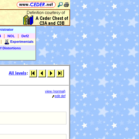
istrator
|
|
4
NOL
Def2
|
Experimentals
f Distortions
All levels
:
view (normal)
edit def