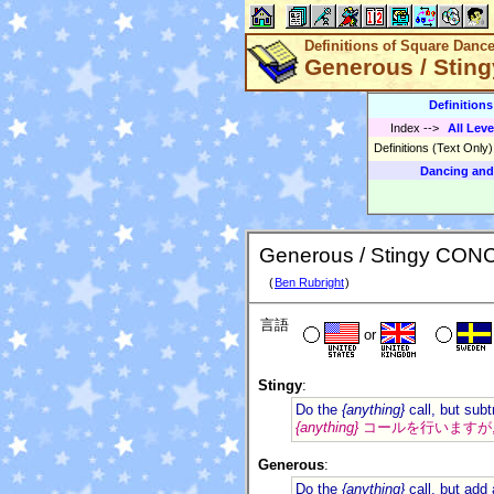
Definitions of Square Danc
Generous / Stin
Definition
Index
-->
All Leve
Definitions (Text Only
Dancing and
Generous / Stingy CON
(
Ben Rubright
)
言語
or
Stingy
:
Do the
{anything}
call, but subt
{anything}
コールを行いますが, 
Generous
:
Do the
{anything}
call, but add 