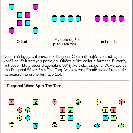
Myslete si, že
Odtud...
nebo zde.
pracujete zde...
Normálně figury callerované z Diagonal Column|Line|Wave začínají a
končí na těch samých pozicích. Občas může caller z formace Butterfly
říct povel, který otočí diagonálu o 90° (jako třeba Diagonal Wave Lockit
ebo Diagonal Wave Spin The Top). V takovém případě skončí tanečníci
na pozicích té druhé formace 1x4.
Diagonal Wave Spin The Top: