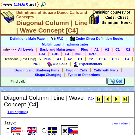
Definitions of Square Dance Calls and
Concepts
Diagonal Column | Line
| Wave Concept [C4]
|
|
|
Definitions Main Page
FAQ
Ceder Chest Definition Books
|
Multilingual
administrator
|
|
|
|
|
|
|
Index
-->
All Levels
Basic and Mainstream
Plus
A1
A2
C1
C2
|
|
|
|
C3A
C3B
C4
NOL
Def2
|
|
|
|
|
|
|
|
Definitions (Text Only)
-->
Plus
A1
A2
C1
C2
C3A
C3B
C4
|
|
NOL
Old Calls
Experimentals
|
|
|
Dancing and Studying Hints
Tagging Calls
Calls with Parts
|
Shape Changing
Types of Distortions
Go!
F
ind call:
Diagonal Column | Line | Wave
C4
:
Concept [C4]
(
Lee Kopman
)
Jazyk:
view (admin)
or