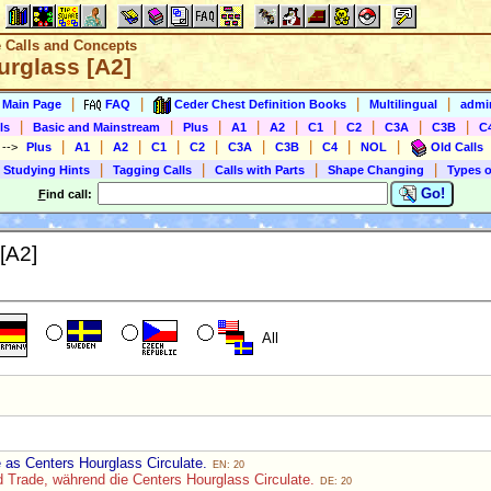
e Calls and Concepts
urglass [A2]
|
|
|
|
s Main Page
FAQ
Ceder Chest Definition Books
Multilingual
admin
|
|
|
|
|
|
|
|
|
ls
Basic and Mainstream
Plus
A1
A2
C1
C2
C3A
C3B
C
|
|
|
|
|
|
|
|
|
)
-->
Plus
A1
A2
C1
C2
C3A
C3B
C4
NOL
Old Calls
|
|
|
|
 Studying Hints
Tagging Calls
Calls with Parts
Shape Changing
Types o
Go!
F
ind call:
[A2]
All
e as Centers Hourglass Circulate.
EN: 20
d Trade, während die Centers Hourglass Circulate.
DE: 20