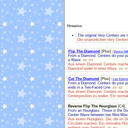
Hinweise:
The original Very Centers are
Die ursprünlichen Very Centers
Flip The Diamond
[Plus]
(
Deuce Wil
From a Diamond. Centers do your par
a Wave.
EN: 373
Aus einem Diamond. Centers machen 
Diamond endet in einer Wave.
DE: 37
Cut The Diamond
[Plus]
(
Lee Kopm
From a Diamond. Centers do your par
ends in a Two-Faced Line.
EN: 422
Aus einem Diamond. Centers machen 
Centerposition zu enden. Ein norma
Reverse Flip The Hourglass
[C4]
:
From an Hourglass. Those in the Dia
Center Wave between two Mini-Waves 
Aus einem Hourglass. Die, die im D
Circulate machen. Ein normales Hou
entfernt vom Zentrum).