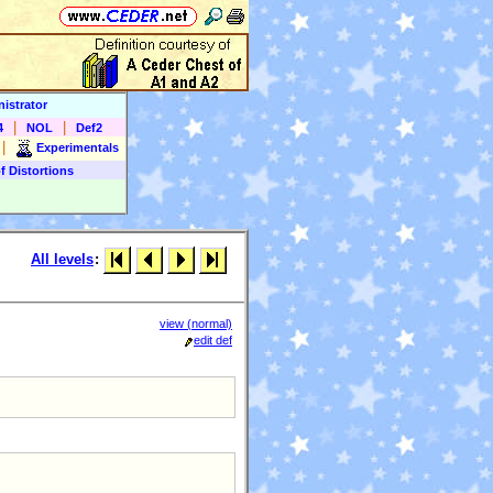
istrator
|
|
4
NOL
Def2
|
Experimentals
f Distortions
All levels
:
view (normal)
edit def