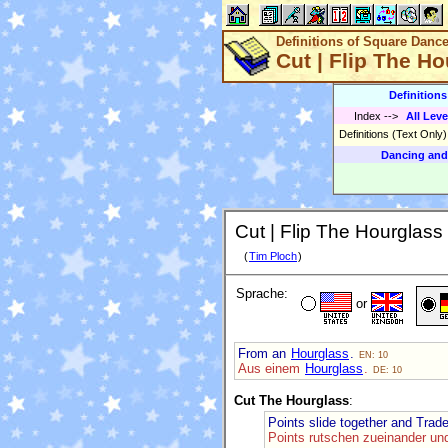
Definitions of Square Danc
Cut | Flip The Ho
Definition
Index
-->
All Leve
Definitions (Text Only
Dancing and
Cut | Flip The Hourglass 
(
Tim Ploch
)
Sprache:
or
From an
Hourglass
.
EN: 10
Aus einem
Hourglass
.
DE: 10
Cut The Hourglass
:
Points slide together and Trad
Points rutschen zueinander un