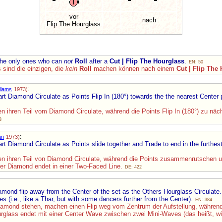
vor
nach
Flip The Hourglass
 the only ones who can
not
Roll
after a
Cut | Flip The Hourglass
.
EN: 50
 sind die einzigen, die
kein
Roll
machen können nach einem
Cut | Flip The
:
liams
1973)
t Diamond Circulate as Points Flip In (180°) towards the the nearest Center 
ihren Teil vom Diamond Circulate, während die Points Flip In (180°) zu näch
3
:
an
1973)
t Diamond Circulate as Points slide together and Trade to end in the furthes
ihren Teil von Diamond Circulate, während die Points zusammenrutschen un
ler Diamond endet in einer Two-Faced Line.
DE: 422
mond flip away from the Center of the set as the Others Hourglass Circulate
(i.e., like a Thar, but with some dancers further from the Center).
EN: 384
iamond stehen, machen einen Flip weg vom Zentrum der Aufstellung, während
rglass endet mit einer Center Wave zwischen zwei Mini-Waves (das heißt, wie