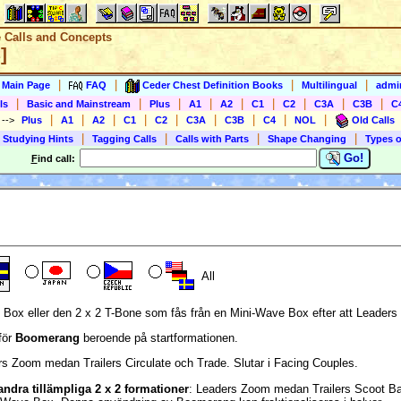
e Calls and Concepts
]
|
|
|
|
s Main Page
FAQ
Ceder Chest Definition Books
Multilingual
admin
|
|
|
|
|
|
|
|
|
ls
Basic and Mainstream
Plus
A1
A2
C1
C2
C3A
C3B
C
|
|
|
|
|
|
|
|
|
)
-->
Plus
A1
A2
C1
C2
C3A
C3B
C4
NOL
Old Calls
|
|
|
|
 Studying Hints
Tagging Calls
Calls with Parts
Shape Changing
Types o
Go!
F
ind call:
All
ox eller den 2 x 2 T-Bone som fås från en Mini-Wave Box efter att Leaders g
 för
Boomerang
beroende på startformationen.
rs Zoom medan Trailers Circulate och Trade. Slutar i Facing Couples.
ndra tillämpliga 2 x 2 formationer
: Leaders Zoom medan Trailers Scoot Ba