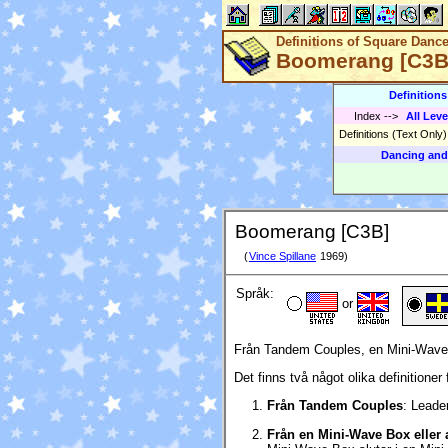
Definitions of Square Danc
Boomerang [C3B
Definition
Index
-->
All Leve
Definitions (Text Only
Dancing and
Boomerang [C3B]
(
Vince Spillane
1969)
Språk:
or
Från Tandem Couples, en Mini-Wave B
Det finns två något olika definitioner
Från Tandem Couples
: Leade
Från en Mini-Wave Box eller a