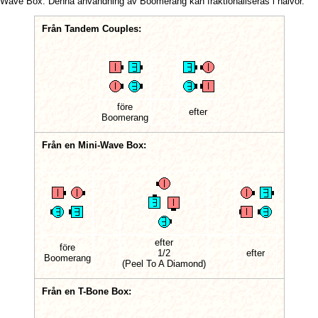
i-Wave Box. Denna användning av Boomerang kan fraktionaliseras i halvor.
Från Tandem Couples:
före
efter
Boomerang
Från en Mini-Wave Box:
efter
före
1/2
efter
Boomerang
(Peel To A Diamond)
Från en T-Bone Box: