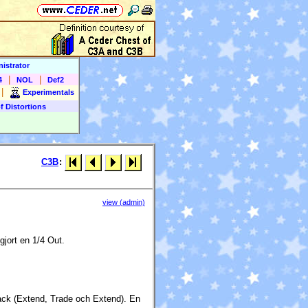
istrator
|
|
4
NOL
Def2
|
Experimentals
f Distortions
C3B
:
view (admin)
jort en 1/4 Out.
ck (Extend, Trade och Extend). En