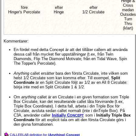
Hinge &
Cross
före
efter
efter
medan
Hinger's Percolate
Hinge
1/2 Circulate
Outsides
Turn
Thru
(klart)
Kommentarer:
En fördel med detta Concept är att det tillåter callern att använda
dessa call från mycket fler uppställningar (t.ex, från Twin
Diamonds, Flip The Diamond Motivate; från en Tidal Wave, Spin
The Topper's Percolate).
Anything
callet ersätter bara den första Circulate, inte vilken som
helst 1/2 Circulate som kan komma efter. Till exempel,
Split
Coordinate
är en Split Circulate följt av 1/2 av en All 8 Circulate:
börja inte med en Split Circulate 1 & 1/2.
Om
anything
callet är en Circulate i en given formation som Triple
Box Circulate, kan det resulterande callet låta förvirrande (t.ex,
Triple Box Coordinate). I detta fall, arbeta i din Triple Box för
Circulate, avsluta sedan callet normalt (inte i dinTriple Box). På
C3A, använder caller
Initially C
som i
Initially Triple Box
ONCEPT
Coordinate
för att explicit tala om att den första Circulate görs i
den givna formationen.
CALLERLAB definition for
(Anything) Concept