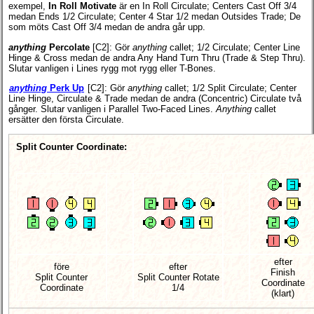
exempel,
In Roll Motivate
är en In Roll Circulate; Centers Cast Off 3/4
medan Ends 1/2 Circulate; Center 4 Star 1/2 medan Outsides Trade; De
som möts Cast Off 3/4 medan de andra går upp.
anything
Percolate
[C2]
: Gör
anything
callet; 1/2 Circulate; Center Line
Hinge & Cross medan de andra Any Hand Turn Thru (Trade & Step Thru).
Slutar vanligen i Lines rygg mot rygg eller T-Bones.
anything
Perk Up
[C2]
: Gör
anything
callet; 1/2 Split Circulate; Center
Line Hinge, Circulate & Trade medan de andra (Concentric) Circulate två
gånger. Slutar vanligen i Parallel Two-Faced Lines.
Anything
callet
ersätter den första Circulate.
Split Counter Coordinate:
efter
före
efter
Finish
Split Counter
Split Counter Rotate
Coordinate
Coordinate
1/4
(klart)