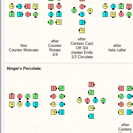
efter
efter
Centers Cast
före
Counter
efter
Off 3/4
Counter Motivate
Rotate
hela callet
medan Ends
1/4
1/2 Circulate
Hinger's Percolate:
efter
Centers