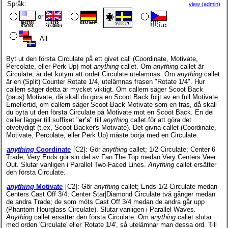
Språk:
view (admin)
or
All
Byt ut den första Circulate på ett givet call (Coordinate, Motivate,
Percolate, eller Perk Up) mot
anything
callet. Om
anything
callet är
Circulate, är det kutym att ordet Circulate utelämnas. Om
anything
callet
är en (Split) Counter Rotate 1/4, utelämnas frasen "Rotate 1/4". Hur
callern säger detta är mycket viktigt. Om callern säger Scoot Back
(paus) Motivate, då skall du göra en Scoot Back följt av en full Motivate.
Emellertid, om callern säger Scoot Back Motivate som en fras, då skall
du byta ut den första Circulate på Motivate mot en Scoot Back. En del
caller lägger till suffixet "
er's
" till
anything
callet för att göra det
otvetydigt (t.ex, Scoot Backer's Motivate). Det givna callet (Coordinate,
Motivate, Percolate, eller Perk Up) måste börja med en Circulate.
anything
Coordinate
[C2]
: Gör
anything
callet; 1/2 Circulate; Center 6
Trade; Very Ends gör sin del av Fan The Top medan Very Centers Veer
Out. Slutar vanligen i Parallel Two-Faced Lines.
Anything
callet ersätter
den första Circulate.
anything
Motivate
[C2]
: Gör
anything
callet; Ends 1/2 Circulate medan
Centers Cast Off 3/4; Center Star|Diamond Circulate två gånger medan
de andra Trade; de som möts Cast Off 3/4 medan de andra går upp
(Phantom Hourglass Circulate). Slutar vanligen i Parallel Waves.
Anything
callet ersätter den första Circulate. Om
anything
callet slutar
med orden 'Circulate' eller 'Rotate 1/4', så utelämnar man dessa ord. Till