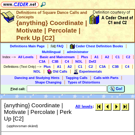
Definitions of Square Dance Calls and
Concepts
{anything} Coordinate |
Motivate | Percolate |
Perk Up [C2]
|
|
|
Definitions Main Page
FAQ
Ceder Chest Definition Books
|
Multilingual
administrator
|
|
|
|
|
|
|
Index
-->
All Levels
Basic and Mainstream
Plus
A1
A2
C1
C2
|
|
|
|
C3A
C3B
C4
NOL
Def2
|
|
|
|
|
|
|
|
Definitions (Text Only)
-->
Plus
A1
A2
C1
C2
C3A
C3B
C4
|
|
NOL
Old Calls
Experimentals
|
|
|
Dancing and Studying Hints
Tagging Calls
Calls with Parts
|
Shape Changing
Types of Distortions
Go!
F
ind call:
{anything} Coordinate |
All levels
:
Motivate | Percolate | Perk
Up [C2]
(upphovsman okänd)